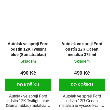
Autolak ve spreji Ford
Autolak ve spreji Ford
odstín 12K Twilight
odstín 12R Ocean
blue (Sumatrablau)
metalíza 375 ml
metalíza 375 ml
Skladem
Skladem
490 Kč
490 Kč
DO KOŠÍKU
DO KOŠÍKU
Autolak ve spreji Ford
Autolak ve spreji Ford
odstín 12K Twilight blue
odstín 12R Ocean
(Sumatrablau) metalíza je
metalíza je vysoce kvalitní