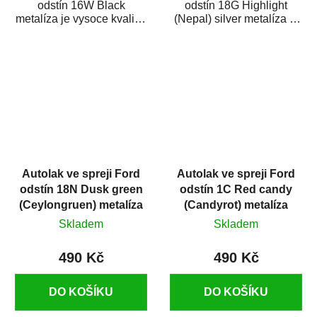
odstín 16W Black
odstín 18G Highlight
metalíza je vysoce kvalitní
(Nepal) silver metalíza je
barva na auto ve spreji na
vysoce kvalitní barva na
opravu dílů...
auto ve...
Autolak ve spreji Ford
Autolak ve spreji Ford
odstín 18N Dusk green
odstín 1C Red candy
(Ceylongruen) metalíza
(Candyrot) metalíza
375 ml
375 ml
Skladem
Skladem
490 Kč
490 Kč
DO KOŠÍKU
DO KOŠÍKU