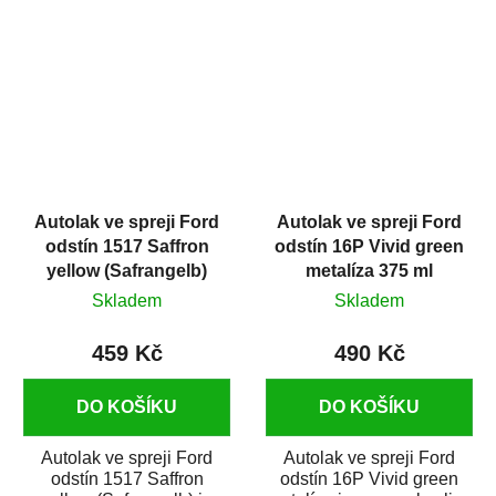
vysoce kvalitní barva na
barva na auto ve spreji na
auto ve...
opravu dílů...
Autolak ve spreji Ford
Autolak ve spreji Ford
odstín 1517 Saffron
odstín 16P Vivid green
yellow (Safrangelb)
metalíza 375 ml
400 ml
Skladem
Skladem
459 Kč
490 Kč
DO KOŠÍKU
DO KOŠÍKU
Autolak ve spreji Ford
Autolak ve spreji Ford
odstín 1517 Saffron
odstín 16P Vivid green