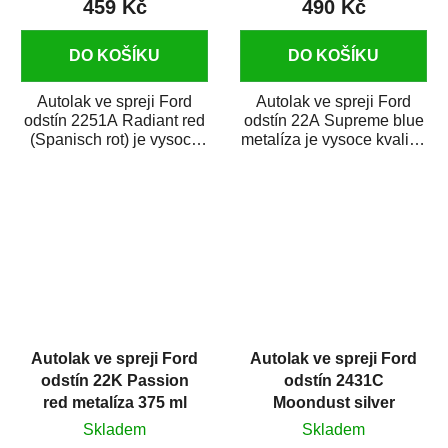
459 Kč
490 Kč
DO KOŠÍKU
DO KOŠÍKU
Autolak ve spreji Ford
Autolak ve spreji Ford
odstín 2251A Radiant red
odstín 22A Supreme blue
(Spanisch rot) je vysoce
metalíza je vysoce kvalitní
kvalitní barva na auto ve
barva na auto ve spreji
spreji...
na...
Autolak ve spreji Ford
Autolak ve spreji Ford
odstín 22K Passion
odstín 2431C
red metalíza 375 ml
Moondust silver
metalíza 375 ml
Skladem
Skladem