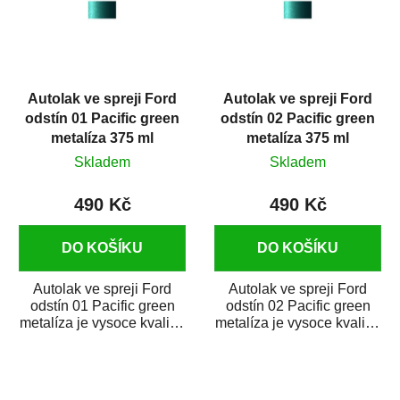
i
s
p
r
Autolak ve spreji Ford
Autolak ve spreji Ford
o
odstín 01 Pacific green
odstín 02 Pacific green
d
metalíza 375 ml
metalíza 375 ml
u
Skladem
Skladem
k
t
490 Kč
490 Kč
ů
DO KOŠÍKU
DO KOŠÍKU
Autolak ve spreji Ford
Autolak ve spreji Ford
odstín 01 Pacific green
odstín 02 Pacific green
metalíza je vysoce kvalitní
metalíza je vysoce kvalitní
barva na auto ve spreji
barva na auto ve spreji
na...
na...