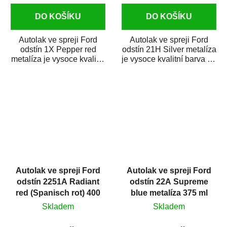
DO KOŠÍKU
DO KOŠÍKU
Autolak ve spreji Ford
Autolak ve spreji Ford
odstín 1X Pepper red
odstín 21H Silver metalíza
metalíza je vysoce kvalitní
je vysoce kvalitní barva na
barva na auto ve spreji na
auto ve spreji na opravu
opravu...
dílů...
Autolak ve spreji Ford
Autolak ve spreji Ford
odstín 2251A Radiant
odstín 22A Supreme
red (Spanisch rot) 400
blue metalíza 375 ml
ml
Skladem
Skladem