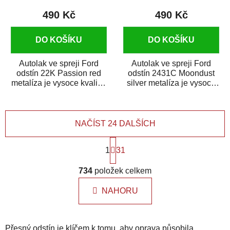
490 Kč
490 Kč
DO KOŠÍKU
DO KOŠÍKU
Autolak ve spreji Ford
Autolak ve spreji Ford
odstín 22K Passion red
odstín 2431C Moondust
metalíza je vysoce kvalitní
silver metalíza je vysoce
barva na auto ve spreji na
kvalitní barva na auto ve
opravu...
spreji na...
NAČÍST 24 DALŠÍCH
S
1
t
31
r
O
á
734
položek celkem
v
n
l
k
NAHORU
á
o
d
v
a
á
Přesný odstín je klíčem k tomu, aby oprava působila
n