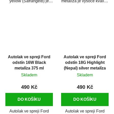
yellow (Safrangelb) je
metalíza je vysoce kvalitní
vysoce kvalitní barva na
barva na auto ve spreji na
auto ve spreji...
opravu...
Autolak ve spreji Ford
Autolak ve spreji Ford
odstín 16W Black
odstín 18G Highlight
metalíza 375 ml
(Nepal) silver metalíza
375 ml
Skladem
Skladem
490 Kč
490 Kč
DO KOŠÍKU
DO KOŠÍKU
Autolak ve spreji Ford
Autolak ve spreji Ford