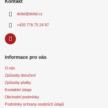
Kontakt
p
a
dofal
@
dofal.cz
t
í
+420 776 75 24 97
Informace pro vás
O nás
Způsoby doručení
Způsoby platby
Kontaktní údaje
Obchodní podmínky
Podmínky ochrany osobních údajů