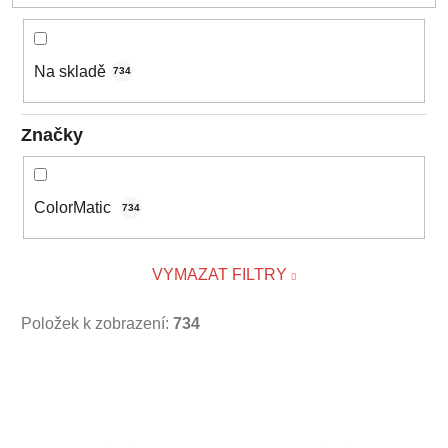
t
ů
Na skladě
734
Značky
ColorMatic
734
VYMAZAT FILTRY
Položek k zobrazení:
734
V
ý
p