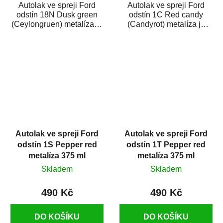
Autolak ve spreji Ford
Autolak ve spreji Ford
odstín 18N Dusk green
odstín 1C Red candy
(Ceylongruen) metalíza je
(Candyrot) metalíza je
vysoce kvalitní barva na
vysoce kvalitní barva na
auto ve...
auto ve spreji...
Autolak ve spreji Ford
Autolak ve spreji Ford
odstín 1S Pepper red
odstín 1T Pepper red
metalíza 375 ml
metalíza 375 ml
Skladem
Skladem
490 Kč
490 Kč
DO KOŠÍKU
DO KOŠÍKU