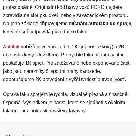
c
í
í
profesionálně. Originální kód barvy vozů FORD najdete
p
zpravidla na sloupku dveří nebo v zavazadlovém prostoru.
r
Na jeho základě připravujeme
míchání autolaku do spreje
,
v
který přesně odpovídá původnímu laku.
k
y
v
Autolak
nabízíme ve variantách
1K
(jednosložkový) a
2K
ý
(dvousložkový s tužidlem). Pro rychlé lokální opravy plně
p
postačuje 1K sprej. Pro zatěžované nebo exponované části,
i
jako jsou nárazníky či spodní hrany karoserie,
s
doporučujeme 2K provedení s vyšší tvrdostí a trvanlivostí.
u
Oprava laku sprejem je rychlá, vizuálně přesná a finančně
úsporná. Výsledkem je barva, která se sjednotí s okolním
lakem – bez nutnosti návštěvy lakovny.
Z
á