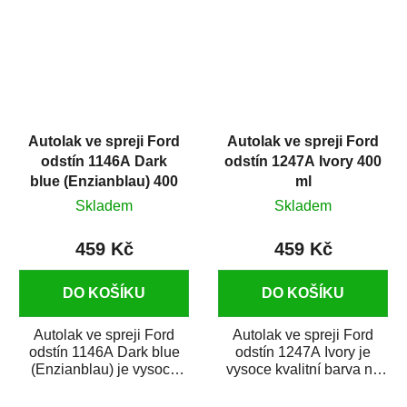
Autolak ve spreji Ford
Autolak ve spreji Ford
odstín 1146A Dark
odstín 1247A Ivory 400
blue (Enzianblau) 400
ml
ml
Skladem
Skladem
459 Kč
459 Kč
DO KOŠÍKU
DO KOŠÍKU
Autolak ve spreji Ford
Autolak ve spreji Ford
odstín 1146A Dark blue
odstín 1247A Ivory je
(Enzianblau) je vysoce
vysoce kvalitní barva na
kvalitní barva na auto ve
auto ve spreji na opravu
spreji na...
dílů...