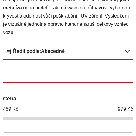
metalíza
nebo perleť. Lak má vysokou přilnavost, výbornou
kryvost a odolnost vůči poškrábání i UV záření. Výsledkem
je vizuálně jednotná oprava, která nenaruší celkový vzhled
vozu.
Ř
Řadit podle:
Abecedně
a
z
e
ZAVŘÍT FILTR
n
í
p
Cena
r
o
459
Kč
979
Kč
d
u
k