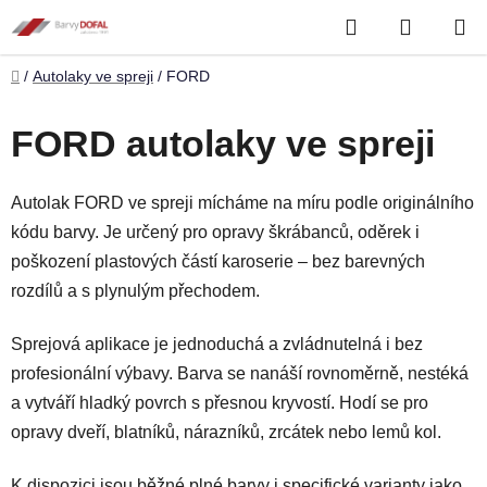
Přejít
Hledat
NÁKUP
na
obsah
KOŠÍK
Domů
/
Autolaky ve spreji
/
FORD
FORD autolaky ve spreji
Autolak FORD ve spreji mícháme na míru podle originálního
kódu barvy. Je určený pro opravy škrábanců, oděrek i
poškození plastových částí karoserie – bez barevných
rozdílů a s plynulým přechodem.
Sprejová aplikace je jednoduchá a zvládnutelná i bez
profesionální výbavy. Barva se nanáší rovnoměrně, nestéká
a vytváří hladký povrch s přesnou kryvostí. Hodí se pro
opravy dveří, blatníků, nárazníků, zrcátek nebo lemů kol.
K dispozici jsou běžné plné barvy i specifické varianty jako