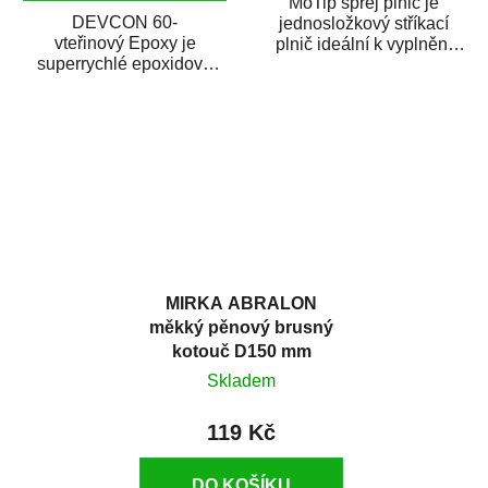
MoTip sprej plnič je
DEVCON 60-
jednosložkový stříkací
vteřinový Epoxy je
plnič ideální k vyplnění
superrychlé epoxidové
malých pórů, proláklin a
lepidlo na všestranné
škrábanců na...
použití. Je vhodné tam,
kde se...
MIRKA ABRALON
měkký pěnový brusný
kotouč D150 mm
P4000
Skladem
119 Kč
DO KOŠÍKU