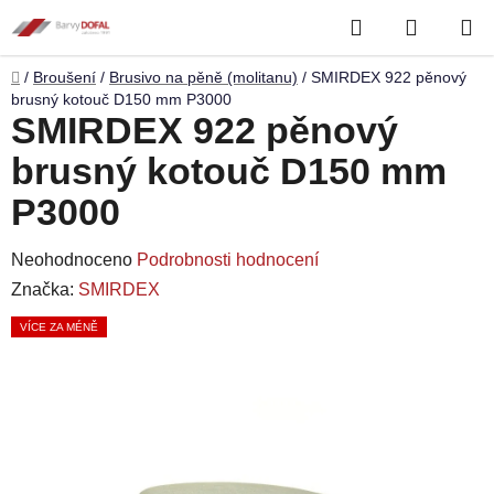
Přejít
Hledat
NÁKUP
na
obsah
KOŠÍK
Domů
/
Broušení
/
Brusivo na pěně (molitanu)
/
SMIRDEX 922 pěnový
brusný kotouč D150 mm P3000
SMIRDEX 922 pěnový
brusný kotouč D150 mm
P3000
Průměrné
Neohodnoceno
Podrobnosti hodnocení
hodnocení
Značka:
SMIRDEX
produktu
VÍCE ZA MÉNĚ
je
0,0
z
5
hvězdiček.