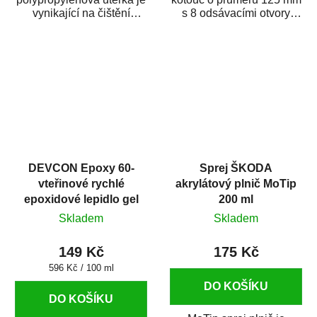
vynikající na čištění
s 8 odsávacími otvory
a odmašťování karosérie
zrnitosti P400 určený pro
auta. Rychle...
náročné...
DEVCON Epoxy 60-
Sprej ŠKODA
vteřinové rychlé
akrylátový plnič MoTip
epoxidové lepidlo gel
200 ml
25 ml
Skladem
Skladem
149 Kč
175 Kč
Měrná
596 Kč / 100 ml
cena:
DO KOŠÍKU
DO KOŠÍKU