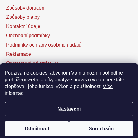
Způsoby doručení
Způsoby platby
Kontaktní údaje
Obchodní podmínky
Podmínky ochrany osobních údajů
Reklamace
Odstoupení od smlouvy
Kontaktní formulář
Používáme cookies, abychom Vám umožnili pohodlné
prohlížení webu a díky analýze provozu webu neustále
zlepšovali jeho funkce, výkon a použitelnost.
Více
Facebook
informací
Nastavení
Vytvořil Shoptet
Odmítnout
Souhlasím
Copyright 2026
DOFAL autolaky
. Všechna práva
vyhrazena.
Upravit nastavení cookies