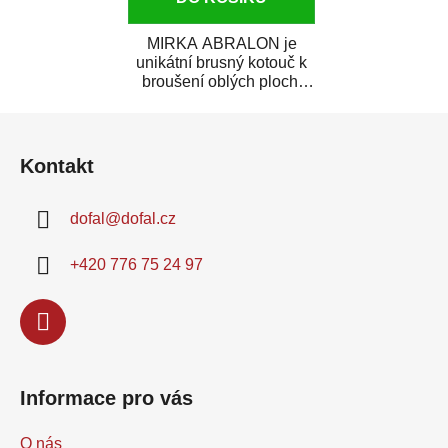
MIRKA ABRALON je
unikátní brusný kotouč k
broušení oblých ploch,
rohů a ostrých hran.
Z
ABRALON je...
á
Kontakt
p
a
dofal
@
dofal.cz
t
í
+420 776 75 24 97
Informace pro vás
O nás