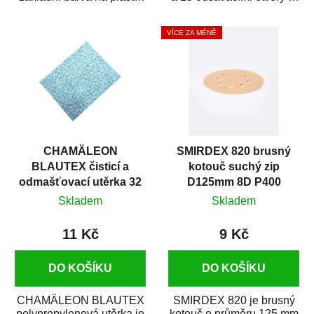
která zajistí přilnavost
prémiový brusný papír k
vrchních...
broušení širokého...
VÍCE ZA MÉNĚ
CHAMÄLEON
SMIRDEX 820 brusný
BLAUTEX čisticí a
kotouč suchý zip
odmašťovací utěrka 32
D125mm 8D P400
x 40 cm
Skladem
Skladem
11 Kč
9 Kč
DO KOŠÍKU
DO KOŠÍKU
CHAMÄLEON BLAUTEX
SMIRDEX 820 je brusný
polypropylenová utěrka je
kotouč o průměru 125 mm