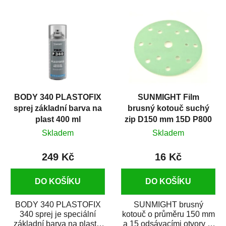
BODY 340 PLASTOFIX
SUNMIGHT Film
sprej základní barva na
brusný kotouč suchý
plast 400 ml
zip D150 mm 15D P800
Skladem
Skladem
249 Kč
16 Kč
DO KOŠÍKU
DO KOŠÍKU
BODY 340 PLASTOFIX
SUNMIGHT brusný
340 sprej je speciální
kotouč o průměru 150 mm
základní barva na plasty,
a 15 odsávacími otvory je