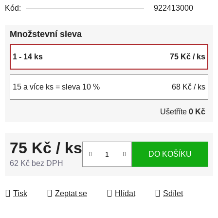
Kód:
922413000
Množstevní sleva
1 - 14 ks
75 Kč
/ ks
15 a více ks = sleva 10 %
68 Kč
/ ks
Ušetříte
0 Kč
75 Kč
/ ks
DO KOŠÍKU
62 Kč bez DPH
Měrná cena:
Tisk
Zeptat se
Hlídat
Sdílet