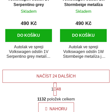
Serpentino grey
Stormbeige metalíza
metalíza 375 ml
375 ml
Skladem
Skladem
490 Kč
490 Kč
DO KOŠÍKU
DO KOŠÍKU
Autolak ve spreji
Autolak ve spreji
Volkswagen odstín 1V
Volkswagen odstín 1W
Serpentino grey metalíza
Stormbeige metalíza je
je vysoce kvalitní barva na
vysoce kvalitní barva na
auto ve spreji...
auto ve spreji na...
NAČÍST 24 DALŠÍCH
S
1
t
48
r
O
á
1132
položek celkem
v
n
l
k
NAHORU
á