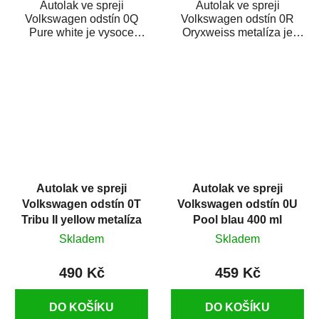
Autolak ve spreji
Autolak ve spreji
Volkswagen odstín 0Q
Volkswagen odstín 0R
Pure white je vysoce
Oryxweiss metalíza je
kvalitní barva na auto ve
vysoce kvalitní barva na
spreji na opravu dílů...
auto ve spreji na...
Autolak ve spreji
Autolak ve spreji
Volkswagen odstín 0T
Volkswagen odstín 0U
Tribu II yellow metalíza
Pool blau 400 ml
375 ml
Skladem
Skladem
490 Kč
459 Kč
DO KOŠÍKU
DO KOŠÍKU