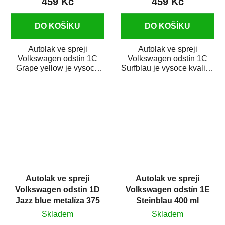
459 Kč
459 Kč
DO KOŠÍKU
DO KOŠÍKU
Autolak ve spreji
Autolak ve spreji
Volkswagen odstín 1C
Volkswagen odstín 1C
Grape yellow je vysoce
Surfblau je vysoce kvalitní
kvalitní barva na auto ve
barva na auto ve spreji na
spreji na opravu...
opravu dílů...
Autolak ve spreji
Autolak ve spreji
Volkswagen odstín 1D
Volkswagen odstín 1E
Jazz blue metalíza 375
Steinblau 400 ml
ml
Skladem
Skladem