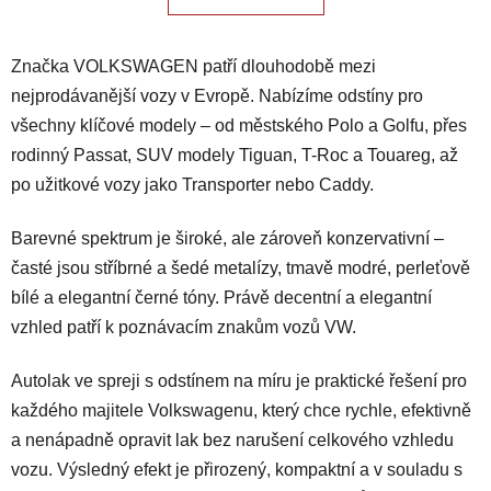
o
d
v
a
á
Značka VOLKSWAGEN patří dlouhodobě mezi
n
c
í
í
nejprodávanější vozy v Evropě. Nabízíme odstíny pro
p
všechny klíčové modely – od městského Polo a Golfu, přes
r
rodinný Passat, SUV modely Tiguan, T-Roc a Touareg, až
v
po užitkové vozy jako Transporter nebo Caddy.
k
y
v
Barevné spektrum je široké, ale zároveň konzervativní –
ý
časté jsou stříbrné a šedé metalízy, tmavě modré, perleťově
p
bílé a elegantní černé tóny. Právě decentní a elegantní
i
vzhled patří k poznávacím znakům vozů VW.
s
u
Autolak ve spreji s odstínem na míru je praktické řešení pro
každého majitele Volkswagenu, který chce rychle, efektivně
a nenápadně opravit lak bez narušení celkového vzhledu
vozu. Výsledný efekt je přirozený, kompaktní a v souladu s