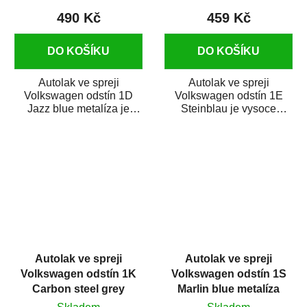
490 Kč
459 Kč
DO KOŠÍKU
DO KOŠÍKU
Autolak ve spreji
Autolak ve spreji
Volkswagen odstín 1D
Volkswagen odstín 1E
Jazz blue metalíza je
Steinblau je vysoce
vysoce kvalitní barva na
kvalitní barva na auto ve
auto ve spreji na...
spreji na opravu dílů...
Autolak ve spreji
Autolak ve spreji
Volkswagen odstín 1K
Volkswagen odstín 1S
Carbon steel grey
Marlin blue metalíza
metalíza 375 ml
375 ml