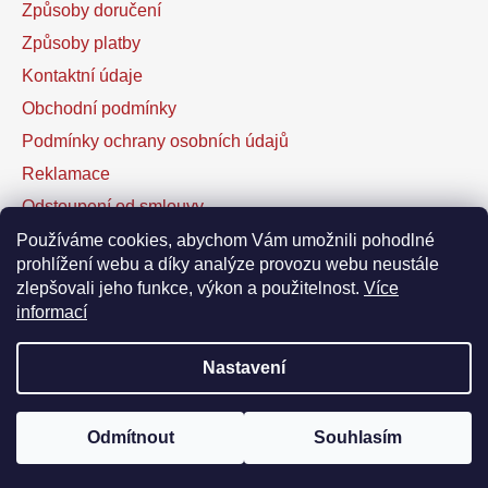
Způsoby doručení
Způsoby platby
Kontaktní údaje
Obchodní podmínky
Podmínky ochrany osobních údajů
Reklamace
Odstoupení od smlouvy
Kontaktní formulář
Používáme cookies, abychom Vám umožnili pohodlné
prohlížení webu a díky analýze provozu webu neustále
zlepšovali jeho funkce, výkon a použitelnost.
Více
Facebook
informací
Nastavení
Vytvořil Shoptet
Odmítnout
Souhlasím
Copyright 2026
DOFAL autolaky
. Všechna práva
vyhrazena.
Upravit nastavení cookies