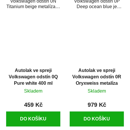
Volkswagen odstín 0N
Volkswagen odstín 0P
Titanium beige metalíza je
Deep ocean blue je
vysoce kvalitní barva na
vysoce kvalitní barva na
auto ve spreji...
auto ve spreji na opravu...
Autolak ve spreji
Autolak ve spreji
Volkswagen odstín 0Q
Volkswagen odstín 0R
Pure white 400 ml
Oryxweiss metalíza
375 ml
Skladem
Skladem
459 Kč
979 Kč
DO KOŠÍKU
DO KOŠÍKU