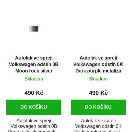
spreji na opravu...
auto ve spreji na...
Autolak ve spreji
Autolak ve spreji
Volkswagen odstín 0B
Volkswagen odstín 0K
Moon rock silver
Dark purple metalíza
metalíza 375 ml
375 ml
Skladem
Skladem
490 Kč
490 Kč
DO KOŠÍKU
DO KOŠÍKU
Autolak ve spreji
Autolak ve spreji
Volkswagen odstín 0B
Volkswagen odstín 0K
Moon rock silver metalíza
Dark purple metalíza je