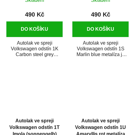
Skladem
Skladem
490 Kč
490 Kč
DO KOŠÍKU
DO KOŠÍKU
Autolak ve spreji
Autolak ve spreji
Volkswagen odstín 1K
Volkswagen odstín 1S
Carbon steel grey
Marlin blue metalíza je
metalíza je vysoce kvalitní
vysoce kvalitní barva na
barva na auto ve...
auto ve spreji na...
Autolak ve spreji
Autolak ve spreji
Volkswagen odstín 1T
Volkswagen odstín 1U
Imola (sonnengelb)
Amaryllis rot metalíza