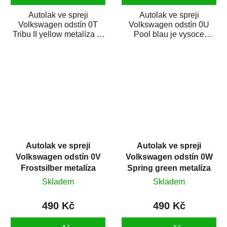
Autolak ve spreji
Autolak ve spreji
Volkswagen odstín 0T
Volkswagen odstín 0U
Tribu II yellow metalíza je
Pool blau je vysoce
vysoce kvalitní barva na
kvalitní barva na auto ve
auto ve spreji...
spreji na opravu dílů...
Autolak ve spreji
Autolak ve spreji
Volkswagen odstín 0V
Volkswagen odstín 0W
Frostsilber metalíza
Spring green metalíza
375 ml
375 ml
Skladem
Skladem
490 Kč
490 Kč