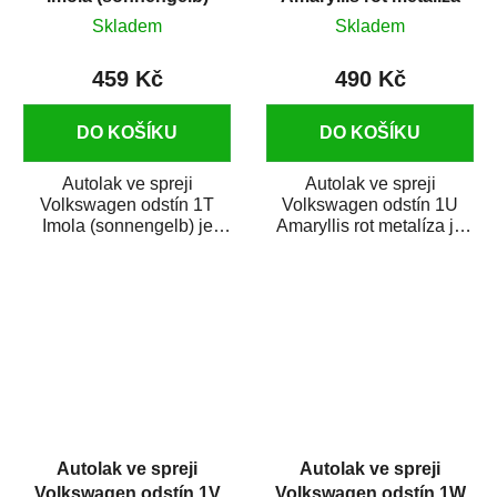
400 ml
375 ml
Skladem
Skladem
459 Kč
490 Kč
DO KOŠÍKU
DO KOŠÍKU
Autolak ve spreji
Autolak ve spreji
Volkswagen odstín 1T
Volkswagen odstín 1U
Imola (sonnengelb) je
Amaryllis rot metalíza je
vysoce kvalitní barva na
vysoce kvalitní barva na
auto ve spreji na...
auto ve spreji na...
Autolak ve spreji
Autolak ve spreji
Volkswagen odstín 1V
Volkswagen odstín 1W