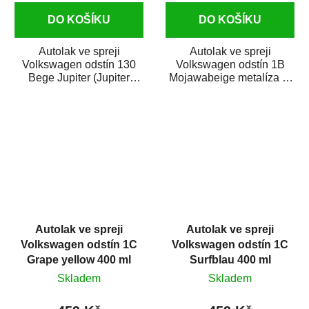
DO KOŠÍKU
DO KOŠÍKU
Autolak ve spreji
Autolak ve spreji
Volkswagen odstín 130
Volkswagen odstín 1B
Bege Jupiter (Jupiter
Mojawabeige metalíza je
beige) metalíza je vysoce
vysoce kvalitní barva na
kvalitní barva na...
auto ve spreji na...
Autolak ve spreji
Autolak ve spreji
Volkswagen odstín 1C
Volkswagen odstín 1C
Grape yellow 400 ml
Surfblau 400 ml
Skladem
Skladem