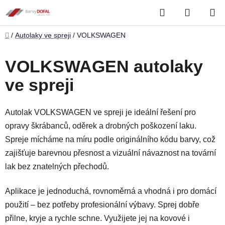
Přejít
Hledat
NÁKUP
na
obsah
KOŠÍK
Domů
/
Autolaky ve spreji
/
VOLKSWAGEN
VOLKSWAGEN autolaky
ve spreji
Autolak VOLKSWAGEN ve spreji je ideální řešení pro
opravy škrábanců, oděrek a drobných poškození laku.
Spreje mícháme na míru podle originálního kódu barvy, což
zajišťuje barevnou přesnost a vizuální návaznost na tovární
lak bez znatelných přechodů.
Aplikace je jednoduchá, rovnoměrná a vhodná i pro domácí
použití – bez potřeby profesionální výbavy. Sprej dobře
přilne, kryje a rychle schne. Využijete jej na kovové i