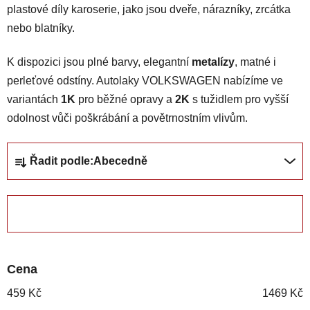
plastové díly karoserie, jako jsou dveře, nárazníky, zrcátka
nebo blatníky.
K dispozici jsou plné barvy, elegantní
metalízy
, matné i
perleťové odstíny. Autolaky VOLKSWAGEN nabízíme ve
variantách
1K
pro běžné opravy a
2K
s tužidlem pro vyšší
odolnost vůči poškrábání a povětrnostním vlivům.
Ř
Řadit podle:
Abecedně
a
z
e
ZAVŘÍT FILTR
n
í
p
Cena
r
o
459
Kč
1469
Kč