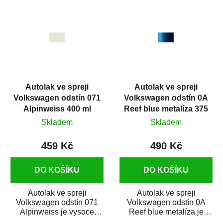
ý
p
i
s
p
r
Autolak ve spreji
Autolak ve spreji
o
Volkswagen odstín 071
Volkswagen odstín 0A
d
Alpinweiss 400 ml
Reef blue metalíza 375
u
ml
Skladem
Skladem
k
t
459 Kč
490 Kč
ů
DO KOŠÍKU
DO KOŠÍKU
Autolak ve spreji
Autolak ve spreji
Volkswagen odstín 071
Volkswagen odstín 0A
Alpinweiss je vysoce
Reef blue metalíza je
kvalitní barva na auto ve
vysoce kvalitní barva na