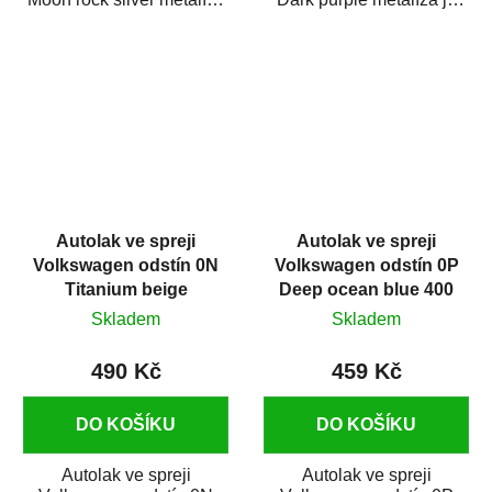
je vysoce kvalitní barva na
vysoce kvalitní barva na
auto ve spreji...
auto ve spreji na...
Autolak ve spreji
Autolak ve spreji
Volkswagen odstín 0N
Volkswagen odstín 0P
Titanium beige
Deep ocean blue 400
metalíza 375 ml
ml
Skladem
Skladem
490 Kč
459 Kč
DO KOŠÍKU
DO KOŠÍKU
Autolak ve spreji
Autolak ve spreji