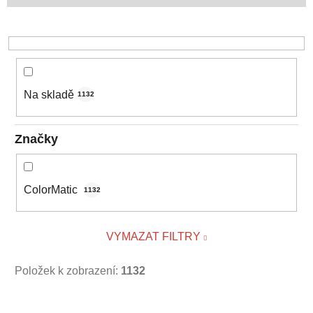
d
u
k
t
ů
Na skladě
1132
Značky
ColorMatic
1132
VYMAZAT FILTRY
Položek k zobrazení:
1132
V