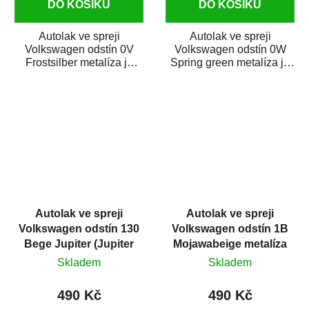
DO KOŠÍKU
DO KOŠÍKU
Autolak ve spreji
Autolak ve spreji
Volkswagen odstín 0V
Volkswagen odstín 0W
Frostsilber metalíza je
Spring green metalíza je
vysoce kvalitní barva na
vysoce kvalitní barva na
auto ve spreji na...
auto ve spreji na...
Autolak ve spreji
Autolak ve spreji
Volkswagen odstín 130
Volkswagen odstín 1B
Bege Jupiter (Jupiter
Mojawabeige metalíza
beige) metalíza 375 ml
375 ml
Skladem
Skladem
490 Kč
490 Kč