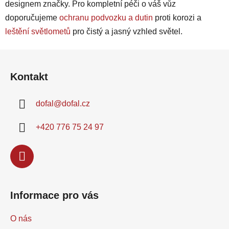
designem značky. Pro kompletní péči o váš vůz
doporučujeme
ochranu podvozku a dutin
proti korozi a
leštění světlometů
pro čistý a jasný vzhled světel.
Z
á
Kontakt
p
a
dofal
@
dofal.cz
t
í
+420 776 75 24 97
Informace pro vás
O nás