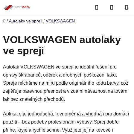
Přejít
Hledat
NÁKUP
na
obsah
KOŠÍK
Domů
/
Autolaky ve spreji
/
VOLKSWAGEN
VOLKSWAGEN autolaky
ve spreji
Autolak VOLKSWAGEN ve spreji je ideální řešení pro
opravy škrábanců, oděrek a drobných poškození laku.
Spreje mícháme na míru podle originálního kódu barvy, což
zajišťuje barevnou přesnost a vizuální návaznost na tovární
lak bez znatelných přechodů.
Aplikace je jednoduchá, rovnoměrná a vhodná i pro domácí
použití – bez potřeby profesionální výbavy. Sprej dobře
přilne, kryje a rychle schne. Využijete jej na kovové i