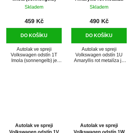
400 ml
375 ml
Skladem
Skladem
459 Kč
490 Kč
DO KOŠÍKU
DO KOŠÍKU
Autolak ve spreji
Autolak ve spreji
Volkswagen odstín 1T
Volkswagen odstín 1U
Imola (sonnengelb) je
Amaryllis rot metalíza je
vysoce kvalitní barva na
vysoce kvalitní barva na
auto ve spreji na...
auto ve spreji na...
Autolak ve spreji
Autolak ve spreji
Volkswagen odstín 1V
Volkswagen odstín 1W