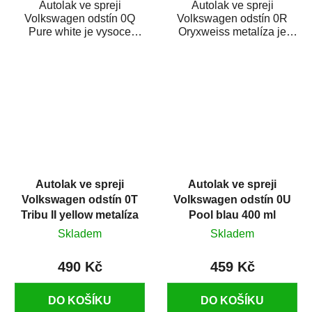
Autolak ve spreji
Autolak ve spreji
Volkswagen odstín 0Q
Volkswagen odstín 0R
Pure white je vysoce
Oryxweiss metalíza je
kvalitní barva na auto ve
vysoce kvalitní barva na
spreji na opravu dílů...
auto ve spreji na...
Autolak ve spreji
Autolak ve spreji
Volkswagen odstín 0T
Volkswagen odstín 0U
Tribu II yellow metalíza
Pool blau 400 ml
375 ml
Skladem
Skladem
490 Kč
459 Kč
DO KOŠÍKU
DO KOŠÍKU