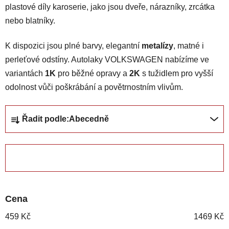
plastové díly karoserie, jako jsou dveře, nárazníky, zrcátka
nebo blatníky.
K dispozici jsou plné barvy, elegantní
metalízy
, matné i
perleťové odstíny. Autolaky VOLKSWAGEN nabízíme ve
variantách
1K
pro běžné opravy a
2K
s tužidlem pro vyšší
odolnost vůči poškrábání a povětrnostním vlivům.
Ř
Řadit podle:
Abecedně
a
z
e
ZAVŘÍT FILTR
n
í
p
Cena
r
o
459
Kč
1469
Kč