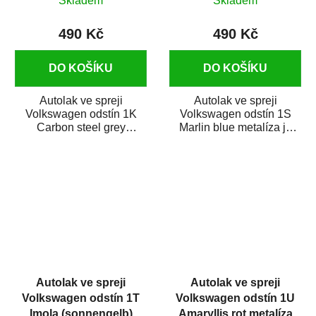
Skladem
Skladem
490 Kč
490 Kč
DO KOŠÍKU
DO KOŠÍKU
Autolak ve spreji
Autolak ve spreji
Volkswagen odstín 1K
Volkswagen odstín 1S
Carbon steel grey
Marlin blue metalíza je
metalíza je vysoce kvalitní
vysoce kvalitní barva na
barva na auto ve...
auto ve spreji na...
Autolak ve spreji
Autolak ve spreji
Volkswagen odstín 1T
Volkswagen odstín 1U
Imola (sonnengelb)
Amaryllis rot metalíza