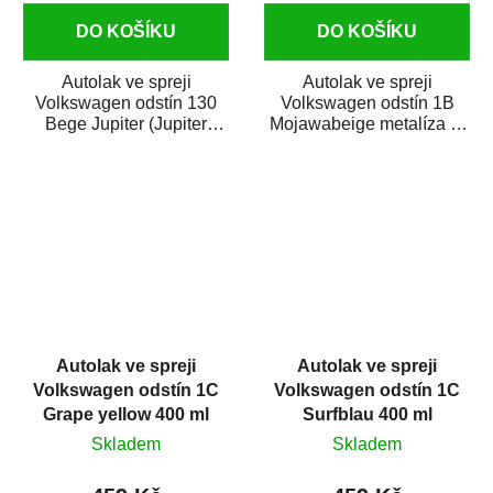
DO KOŠÍKU
DO KOŠÍKU
Autolak ve spreji
Autolak ve spreji
Volkswagen odstín 130
Volkswagen odstín 1B
Bege Jupiter (Jupiter
Mojawabeige metalíza je
beige) metalíza je vysoce
vysoce kvalitní barva na
kvalitní barva na...
auto ve spreji na...
Autolak ve spreji
Autolak ve spreji
Volkswagen odstín 1C
Volkswagen odstín 1C
Grape yellow 400 ml
Surfblau 400 ml
Skladem
Skladem