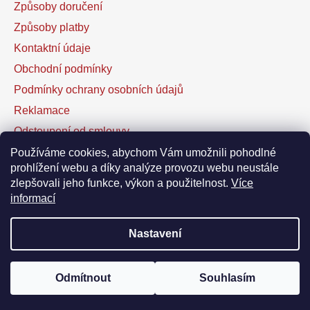
Způsoby doručení
Způsoby platby
Kontaktní údaje
Obchodní podmínky
Podmínky ochrany osobních údajů
Reklamace
Odstoupení od smlouvy
Kontaktní formulář
Používáme cookies, abychom Vám umožnili pohodlné
prohlížení webu a díky analýze provozu webu neustále
zlepšovali jeho funkce, výkon a použitelnost.
Více
Facebook
informací
Nastavení
Vytvořil Shoptet
Odmítnout
Souhlasím
Copyright 2026
DOFAL autolaky
. Všechna práva
vyhrazena.
Upravit nastavení cookies