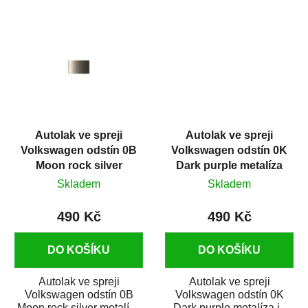
spreji na opravu...
auto ve spreji na...
Autolak ve spreji
Autolak ve spreji
Volkswagen odstín 0B
Volkswagen odstín 0K
Moon rock silver
Dark purple metalíza
metalíza 375 ml
375 ml
Skladem
Skladem
490 Kč
490 Kč
DO KOŠÍKU
DO KOŠÍKU
Autolak ve spreji
Autolak ve spreji
Volkswagen odstín 0B
Volkswagen odstín 0K
Moon rock silver metalíza
Dark purple metalíza je