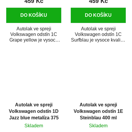
459 Kč
459 Kč
DO KOŠÍKU
DO KOŠÍKU
Autolak ve spreji
Autolak ve spreji
Volkswagen odstín 1C
Volkswagen odstín 1C
Grape yellow je vysoce
Surfblau je vysoce kvalitní
kvalitní barva na auto ve
barva na auto ve spreji na
spreji na opravu...
opravu dílů...
Autolak ve spreji
Autolak ve spreji
Volkswagen odstín 1D
Volkswagen odstín 1E
Jazz blue metalíza 375
Steinblau 400 ml
ml
Skladem
Skladem