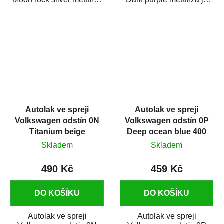
je vysoce kvalitní barva na
vysoce kvalitní barva na
auto ve spreji...
auto ve spreji na...
Autolak ve spreji
Autolak ve spreji
Volkswagen odstín 0N
Volkswagen odstín 0P
Titanium beige
Deep ocean blue 400
metalíza 375 ml
ml
Skladem
Skladem
490 Kč
459 Kč
DO KOŠÍKU
DO KOŠÍKU
Autolak ve spreji
Autolak ve spreji