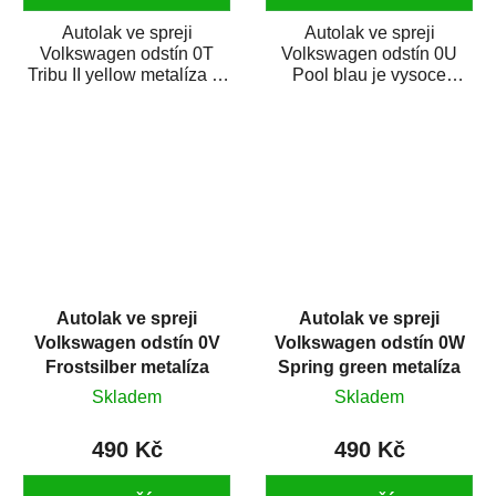
Autolak ve spreji
Autolak ve spreji
Volkswagen odstín 0T
Volkswagen odstín 0U
Tribu II yellow metalíza je
Pool blau je vysoce
vysoce kvalitní barva na
kvalitní barva na auto ve
auto ve spreji...
spreji na opravu dílů...
Autolak ve spreji
Autolak ve spreji
Volkswagen odstín 0V
Volkswagen odstín 0W
Frostsilber metalíza
Spring green metalíza
375 ml
375 ml
Skladem
Skladem
490 Kč
490 Kč