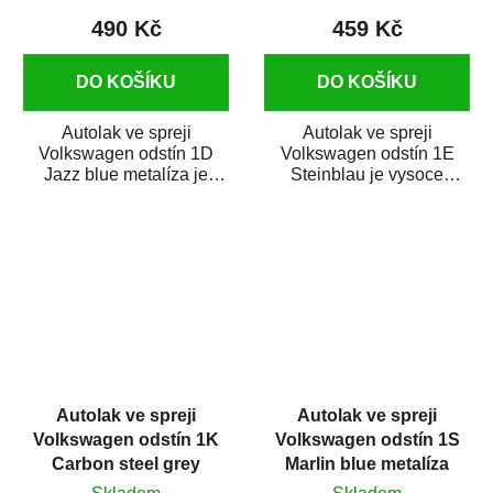
490 Kč
459 Kč
DO KOŠÍKU
DO KOŠÍKU
Autolak ve spreji
Autolak ve spreji
Volkswagen odstín 1D
Volkswagen odstín 1E
Jazz blue metalíza je
Steinblau je vysoce
vysoce kvalitní barva na
kvalitní barva na auto ve
auto ve spreji na...
spreji na opravu dílů...
Autolak ve spreji
Autolak ve spreji
Volkswagen odstín 1K
Volkswagen odstín 1S
Carbon steel grey
Marlin blue metalíza
metalíza 375 ml
375 ml