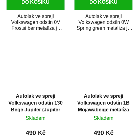
DO KOŠÍKU
DO KOŠÍKU
Autolak ve spreji
Autolak ve spreji
Volkswagen odstín 0V
Volkswagen odstín 0W
Frostsilber metalíza je
Spring green metalíza je
vysoce kvalitní barva na
vysoce kvalitní barva na
auto ve spreji na...
auto ve spreji na...
Autolak ve spreji
Autolak ve spreji
Volkswagen odstín 130
Volkswagen odstín 1B
Bege Jupiter (Jupiter
Mojawabeige metalíza
beige) metalíza 375 ml
375 ml
Skladem
Skladem
490 Kč
490 Kč