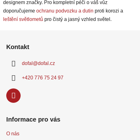
designem značky. Pro kompletní péči o váš vůz
doporučujeme
ochranu podvozku a dutin
proti korozi a
leštění světlometů
pro čistý a jasný vzhled světel.
Z
á
Kontakt
p
a
dofal
@
dofal.cz
t
í
+420 776 75 24 97
Informace pro vás
O nás