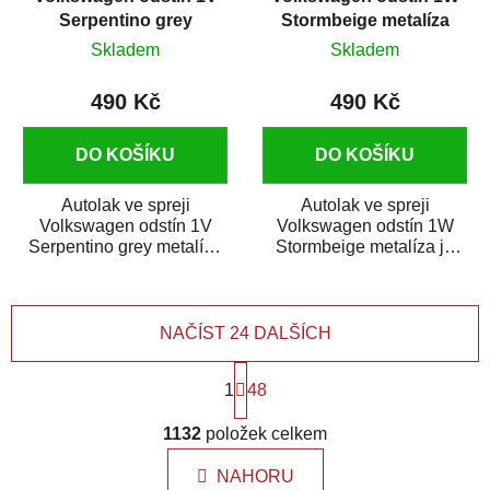
Serpentino grey
Stormbeige metalíza
metalíza 375 ml
375 ml
Skladem
Skladem
490 Kč
490 Kč
DO KOŠÍKU
DO KOŠÍKU
Autolak ve spreji
Autolak ve spreji
Volkswagen odstín 1V
Volkswagen odstín 1W
Serpentino grey metalíza
Stormbeige metalíza je
je vysoce kvalitní barva na
vysoce kvalitní barva na
auto ve spreji...
auto ve spreji na...
NAČÍST 24 DALŠÍCH
S
1
t
48
r
O
á
1132
položek celkem
v
n
l
k
NAHORU
á