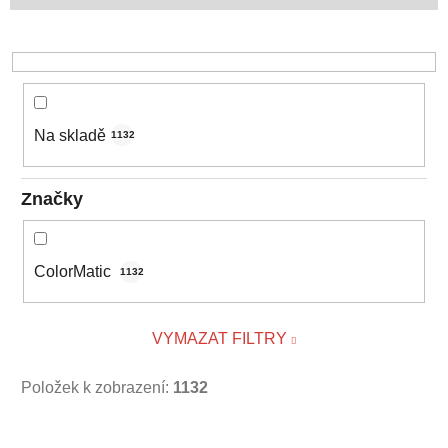
d
u
k
t
ů
Na skladě
1132
Značky
ColorMatic
1132
VYMAZAT FILTRY
Položek k zobrazení:
1132
V