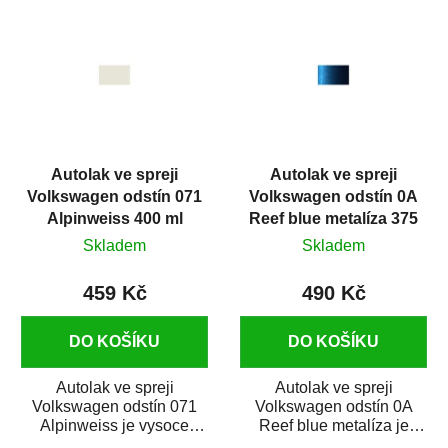
ý
p
i
s
p
r
Autolak ve spreji
Autolak ve spreji
o
Volkswagen odstín 071
Volkswagen odstín 0A
d
Alpinweiss 400 ml
Reef blue metalíza 375
u
ml
Skladem
Skladem
k
t
459 Kč
490 Kč
ů
DO KOŠÍKU
DO KOŠÍKU
Autolak ve spreji
Autolak ve spreji
Volkswagen odstín 071
Volkswagen odstín 0A
Alpinweiss je vysoce
Reef blue metalíza je
kvalitní barva na auto ve
vysoce kvalitní barva na