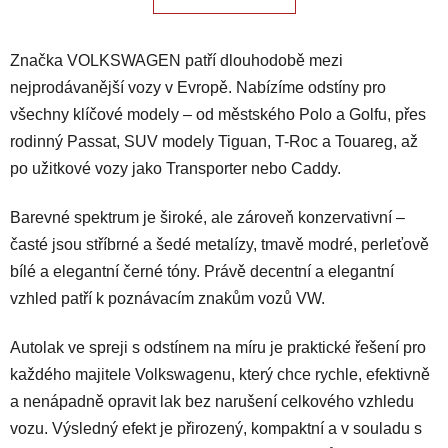
o
d
v
a
á
Značka VOLKSWAGEN patří dlouhodobě mezi
n
c
í
í
nejprodávanější vozy v Evropě. Nabízíme odstíny pro
p
všechny klíčové modely – od městského Polo a Golfu, přes
r
rodinný Passat, SUV modely Tiguan, T-Roc a Touareg, až
v
po užitkové vozy jako Transporter nebo Caddy.
k
y
v
Barevné spektrum je široké, ale zároveň konzervativní –
ý
časté jsou stříbrné a šedé metalízy, tmavě modré, perleťově
p
bílé a elegantní černé tóny. Právě decentní a elegantní
i
vzhled patří k poznávacím znakům vozů VW.
s
u
Autolak ve spreji s odstínem na míru je praktické řešení pro
každého majitele Volkswagenu, který chce rychle, efektivně
a nenápadně opravit lak bez narušení celkového vzhledu
vozu. Výsledný efekt je přirozený, kompaktní a v souladu s