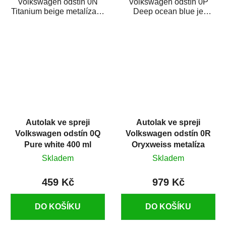
Volkswagen odstín 0N
Volkswagen odstín 0P
Titanium beige metalíza je
Deep ocean blue je
vysoce kvalitní barva na
vysoce kvalitní barva na
auto ve spreji...
auto ve spreji na opravu...
Autolak ve spreji
Autolak ve spreji
Volkswagen odstín 0Q
Volkswagen odstín 0R
Pure white 400 ml
Oryxweiss metalíza
375 ml
Skladem
Skladem
459 Kč
979 Kč
DO KOŠÍKU
DO KOŠÍKU