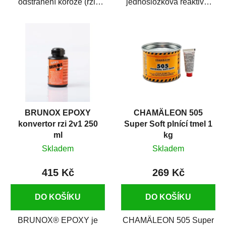
odstranění koroze (rzi)
jednosložková reaktivní
z kovových předmětů.
základová barva. Je
Odrezovač po...
vhodná jako základová...
BRUNOX EPOXY
CHAMÄLEON 505
konvertor rzi 2v1 250
Super Soft plnící tmel 1
ml
kg
Skladem
Skladem
415 Kč
269 Kč
DO KOŠÍKU
DO KOŠÍKU
BRUNOX® EPOXY je
CHAMÄLEON 505 Super