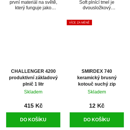
první materiál na světě,
Soft plnící tmel je
který funguje jako
dvousložkový
odstraňovač rzi
polyesterový špachtlový
s epoxidovou pryskyřicí.
tmel na vyplnění malých...
VÍCE ZA MÉNĚ
Byl...
CHALLENGER 4200
SMIRDEX 740
produktivní základový
keramický brusný
plnič 1 litr
kotouč suchý zip
D150mm 15D P600
Skladem
Skladem
415 Kč
12 Kč
DO KOŠÍKU
DO KOŠÍKU