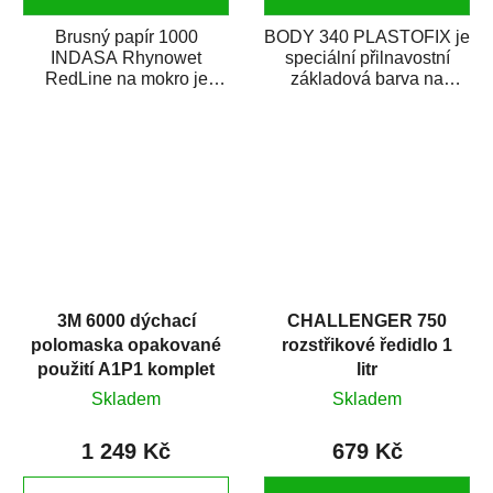
Brusný papír 1000
BODY 340 PLASTOFIX je
INDASA Rhynowet
speciální přilnavostní
RedLine na mokro je
základová barva na
voděodolný brusný papír
plastové části karosérie.
určený především pro...
Je vhodná na...
3M 6000 dýchací
CHALLENGER 750
polomaska opakované
rozstřikové ředidlo 1
použití A1P1 komplet
litr
Skladem
Skladem
1 249 Kč
679 Kč