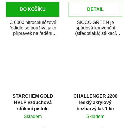
DO KOŠÍKU
DETAIL
C 6000 nitrocelulózové
SICCO GREEN je
ředidlo se používá jako
spádová konvenční
přípravek na ředění
(středotlaká) stříkací
nitrocelulózových
pistole určená zejména
nátěrových látek a...
pro autolakování (opravy...
STARCHEM GOLD
CHALLENGER 2200
HVLP vzduchová
lesklý akrylový
stříkací pistole
bezbarvý lak 1 litr
Skladem
Skladem