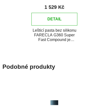
1 529 Kč
DETAIL
Lešticí pasta bez silikonu
FARECLA G360 Super
Fast Compound je
všestranná leštící pasta
nové generace...
Podobné produkty