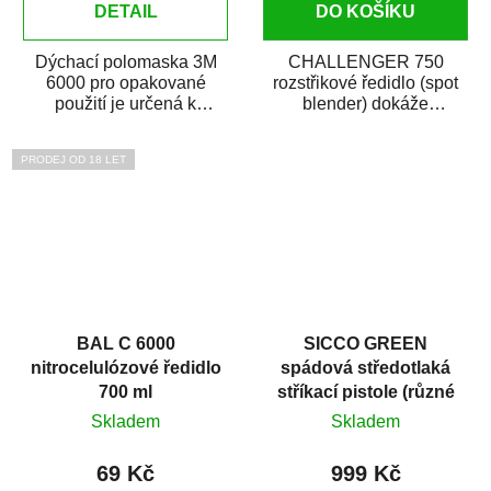
DETAIL
DO KOŠÍKU
Dýchací polomaska 3M
CHALLENGER 750
6000 pro opakované
rozstřikové ředidlo (spot
použití je určená k
blender) dokáže
ochraně dýchání ve
jednoduše zneviditelnit
stavebnictví, natěračství
opravy laku karosérie....
PRODEJ OD 18 LET
a...
BAL C 6000
SICCO GREEN
nitrocelulózové ředidlo
spádová středotlaká
700 ml
stříkací pistole (různé
trysky)
Skladem
Skladem
69 Kč
999 Kč