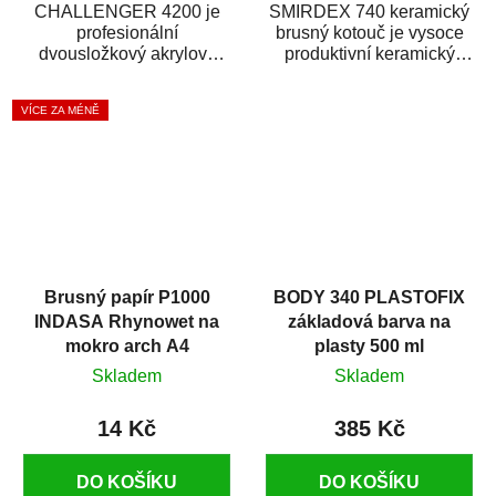
CHALLENGER 4200 je
SMIRDEX 740 keramický
profesionální
brusný kotouč je vysoce
dvousložkový akrylový
produktivní keramický
základový plnič (surfacer).
brusný materiál s rychlým
Snadno se nanáší,
úběrem...
VÍCE ZA MÉNĚ
dobře...
Brusný papír P1000
BODY 340 PLASTOFIX
INDASA Rhynowet na
základová barva na
mokro arch A4
plasty 500 ml
Skladem
Skladem
14 Kč
385 Kč
DO KOŠÍKU
DO KOŠÍKU