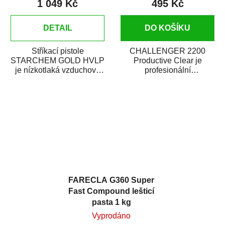
1 049 Kč
495 Kč
DETAIL
DO KOŠÍKU
Stříkací pistole
CHALLENGER 2200
STARCHEM GOLD HVLP
Productive Clear je
je nízkotlaká vzduchová
profesionální
stříkací pistole s hornou
dvousložkový lesklý
nádobkou. Je vhodná...
akrylový bezbarvý lak.
Rychle schne a...
FARECLA G360 Super
Fast Compound lešticí
pasta 1 kg
Vyprodáno