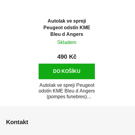
Autolak ve spreji
Peugeot odstín KME
Bleu d Angers
(pompes funebres)
Skladem
metalíza 375 ml
490 Kč
DO KOŠÍKU
Autolak ve spreji Peugeot
odstín KME Bleu d Angers
(pompes funebres)
metalíza je vysoce kvalitní
Z
barva na...
á
Kontakt
p
a