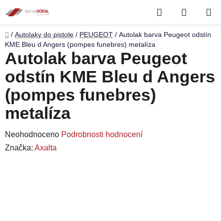
Přejít
Hledat
NÁKUP
na
obsah
KOŠÍK
Domů
/
Autolaky do pistole
/
PEUGEOT
/
Autolak barva Peugeot odstín
KME Bleu d Angers (pompes funebres) metalíza
Autolak barva Peugeot
odstín KME Bleu d Angers
(pompes funebres)
metalíza
Průměrné
Neohodnoceno
Podrobnosti hodnocení
hodnocení
Značka:
Axalta
produktu
je
0,0
z
5