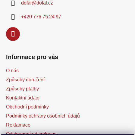
dofal
@
dofal.cz
t
í
+420 776 75 24 97
Informace pro vás
O nás
Způsoby doručení
Způsoby platby
Kontaktní údaje
Obchodní podmínky
Podmínky ochrany osobních údajů
Reklamace
Odstoupení od smlouvy