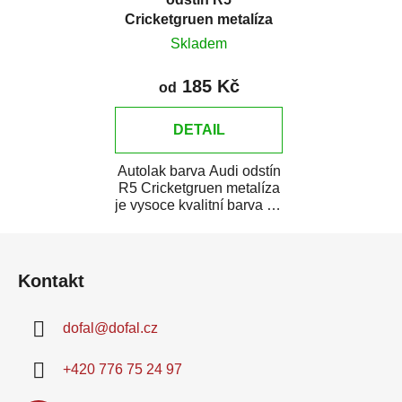
Cricketgruen metalíza
Skladem
185 Kč
od
DETAIL
Autolak barva Audi odstín
R5 Cricketgruen metalíza
je vysoce kvalitní barva na
auto na bodové opravy,...
Z
á
Kontakt
p
a
dofal
@
dofal.cz
t
í
+420 776 75 24 97