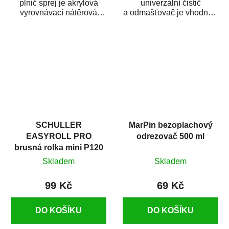
plnič sprej je akrylová
univerzální čistič
vyrovnávací nátěrová
a odmašťovač je vhodný k
hmota určená pro
odmašťování a čištění
vyplnění drobných...
kovových a plastových...
SCHULLER
MarPin bezoplachový
EASYROLL PRO
odrezovač 500 ml
brusná rolka mini P120
Skladem
Skladem
99 Kč
69 Kč
DO KOŠÍKU
DO KOŠÍKU