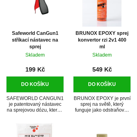
Safeworld CanGun1
BRUNOX EPOXY sprej
stříkací nástavec na
konvertor rzi 2v1 400
sprej
ml
Skladem
Skladem
199 Kč
549 Kč
DO KOŠÍKU
DO KOŠÍKU
SAFEWORLD CANGUN1
BRUNOX EPOXY je první
je patentovaný nástavec
sprej na světě, který
na sprejovou dózu, který ji
funguje jako odstraňovač
promění na profesionální
rzi s epoxidovou
stříkací...
pryskyřicí. Byl...