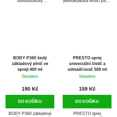
dvousložkový
jednokroková leštící pasta
polyesterový tmel s
nové generace s
dobrými plnícími
obsahem vysoce
schopnostmi. Je...
kvalitního...
BODY P360 šedý
PRESTO sprej
základový plnič ve
univerzální čistič a
spreji 400 ml
odmašťovač 500 ml
Skladem
Skladem
190 Kč
159 Kč
DO KOŠÍKU
DO KOŠÍKU
BODY P360 základový
PRESTO sprej