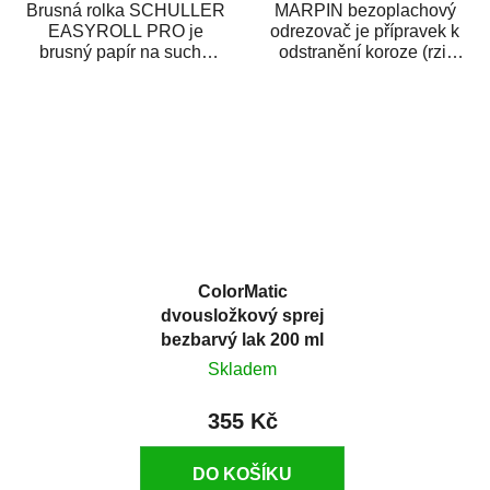
Brusná rolka SCHULLER
MARPIN bezoplachový
EASYROLL PRO je
odrezovač je přípravek k
brusný papír na suché
odstranění koroze (rzi)
broušení dodávaný ve
z kovových předmětů.
formě praktické rolky. Je...
Odrezovač po...
ColorMatic
dvousložkový sprej
bezbarvý lak 200 ml
Skladem
355 Kč
DO KOŠÍKU