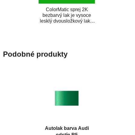
ColorMatic sprej 2K
bezbarvý lak je vysoce
lesklý dvousložkový lak s
tužidlem v spreji. Je
extrémně odolný...
Podobné produkty
Autolak barva Audi
odstín R5