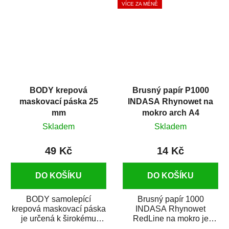
VÍCE ZA MÉNĚ
BODY krepová
Brusný papír P1000
maskovací páska 25
INDASA Rhynowet na
mm
mokro arch A4
Skladem
Skladem
49 Kč
14 Kč
DO KOŠÍKU
DO KOŠÍKU
BODY samolepící
Brusný papír 1000
krepová maskovací páska
INDASA Rhynowet
je určená k širokému
RedLine na mokro je
použití
voděodolný brusný papír