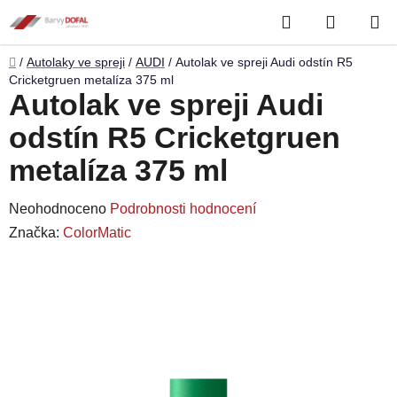
Přejít
Hledat
NÁKUP
na
obsah
KOŠÍK
Domů
/
Autolaky ve spreji
/
AUDI
/
Autolak ve spreji Audi odstín R5
Cricketgruen metalíza 375 ml
Autolak ve spreji Audi
odstín R5 Cricketgruen
metalíza 375 ml
Průměrné
Neohodnoceno
Podrobnosti hodnocení
hodnocení
Značka:
ColorMatic
produktu
je
0,0
z
5
hvězdiček.