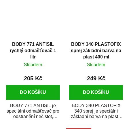
BODY 771 ANTISIL
BODY 340 PLASTOFIX
rychlý odmašťovač 1
sprej základní barva na
litr
plast 400 ml
Skladem
Skladem
205 Kč
249 Kč
DO KOŠÍKU
DO KOŠÍKU
BODY 771 ANTISIL je
BODY 340 PLASTOFIX
speciální odmašťovač pro
340 sprej je speciální
odstranění nečistot,
základní barva na plasty,
silikónu a mastnoty z
která zajistí přilnavost
povrchů před jejich...
vrchních...