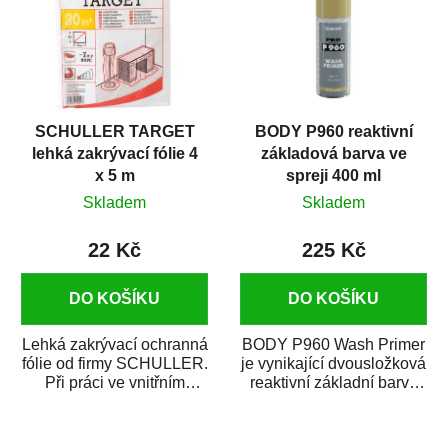
SCHULLER TARGET
BODY P960 reaktivní
lehká zakrývací fólie 4
základová barva ve
x 5 m
spreji 400 ml
Skladem
Skladem
22 Kč
225 Kč
DO KOŠÍKU
DO KOŠÍKU
Lehká zakrývací ochranná
BODY P960 Wash Primer
fólie od firmy SCHULLER.
je vynikající dvousložková
Při práci ve vnitřním
reaktivní základní barva
prostředí chrání před
ve spreji. Je vhodná
zastříkáním...
jako...