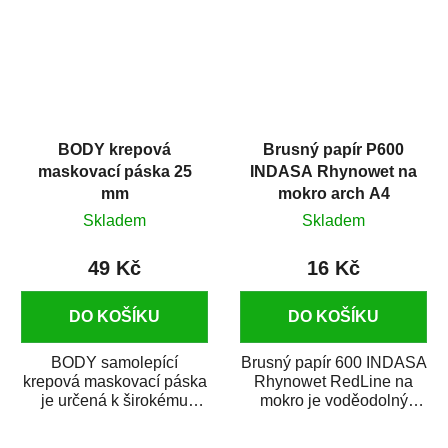
BODY krepová
Brusný papír P600
maskovací páska 25
INDASA Rhynowet na
mm
mokro arch A4
Skladem
Skladem
49 Kč
16 Kč
DO KOŠÍKU
DO KOŠÍKU
BODY samolepící
Brusný papír 600 INDASA
krepová maskovací páska
Rhynowet RedLine na
je určená k širokému
mokro je voděodolný
použití
brusný papír určený
v autoopravárenství
především pro...