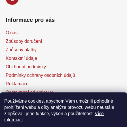
Informace pro vás
O nás
Způsoby doručení
Způsoby platby
Kontaktní údaje
Obchodní podmínky
Podmínky ochrany osobních údajů
Reklamace
Odstoupení od smlouvy
Kontaktní formulář
Používáme cookies, abychom Vám umožnili pohodlné
prohlížení webu a díky analýze provozu webu neustále
zlepšovali jeho funkce, výkon a použitelnost.
Více
Facebook
informací