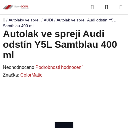
Přejít
Hledat
NÁKUP
na
obsah
KOŠÍK
Domů
/
Autolaky ve spreji
/
AUDI
/
Autolak ve spreji Audi odstín Y5L
Samtblau 400 ml
Autolak ve spreji Audi
odstín Y5L Samtblau 400
ml
Průměrné
Neohodnoceno
Podrobnosti hodnocení
hodnocení
Značka:
ColorMatic
produktu
je
0,0
z
5
hvězdiček.