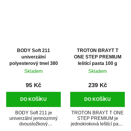
i v domácí dílně....
BODY Soft 211
TROTON BRAYT T
univerzální
ONE STEP PREMIUM
polyesterový tmel 380
leštící pasta 100 g
g
Skladem
Skladem
95 Kč
239 Kč
DO KOŠÍKU
DO KOŠÍKU
BODY Soft 211 je
TROTON BRAYT T ONE
univerzální jemnozrnný
STEP PREMIUM je
dvousložkový
jednokroková leštící pasta
polyesterový tmel s
nové generace s