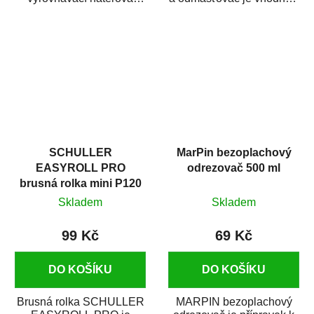
hmota určená pro
odmašťování a čištění
vyplnění drobných...
kovových a plastových...
SCHULLER
MarPin bezoplachový
EASYROLL PRO
odrezovač 500 ml
brusná rolka mini P120
Skladem
Skladem
99 Kč
69 Kč
DO KOŠÍKU
DO KOŠÍKU
Brusná rolka SCHULLER
MARPIN bezoplachový