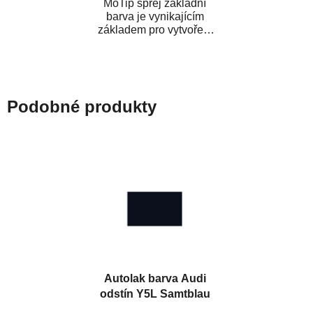
MoTip sprej základní
barva je vynikajícím
základem pro vytvoření
neutrálního podkladu pod
vrchní lak. Je...
Podobné produkty
Autolak barva Audi
odstín Y5L Samtblau