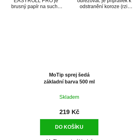
EASYROLL PRO je
odrezovač je přípravek k
brusný papír na suché
odstranění koroze (rzi)
broušení dodávaný ve
z kovových předmětů.
formě praktické rolky. Je...
Odrezovač po...
MoTip sprej šedá
základní barva 500 ml
Skladem
219 Kč
DO KOŠÍKU