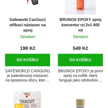
Safeworld CanGun1
BRUNOX EPOXY sprej
stříkací nástavec na
konvertor rzi 2v1 400
sprej
ml
Skladem
Skladem
199 Kč
549 Kč
DO KOŠÍKU
DO KOŠÍKU
SAFEWORLD CANGUN1
BRUNOX EPOXY je první
je patentovaný nástavec
sprej na světě, který
na sprejovou dózu, který ji
funguje jako odstraňovač
promění na profesionální
rzi s epoxidovou
stříkací...
pryskyřicí. Byl...