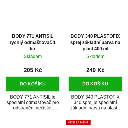
BODY 771 ANTISIL
BODY 340 PLASTOFIX
rychlý odmašťovač 1
sprej základní barva na
litr
plast 400 ml
Skladem
Skladem
205 Kč
249 Kč
DO KOŠÍKU
DO KOŠÍKU
BODY 771 ANTISIL je
BODY 340 PLASTOFIX
speciální odmašťovač pro
340 sprej je speciální
odstranění nečistot,
základní barva na plasty,
silikónu a mastnoty z
která zajistí přilnavost
povrchů před jejich...
vrchních...
VÍCE ZA MÉNĚ