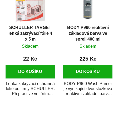
SCHULLER TARGET
BODY P960 reaktivní
lehká zakrývací fólie 4
základová barva ve
x 5 m
spreji 400 ml
Skladem
Skladem
22 Kč
225 Kč
DO KOŠÍKU
DO KOŠÍKU
Lehká zakrývací ochranná
BODY P960 Wash Primer
fólie od firmy SCHULLER.
je vynikající dvousložková
Při práci ve vnitřním
reaktivní základní barva
prostředí chrání před
ve spreji. Je vhodná
zastříkáním...
jako...