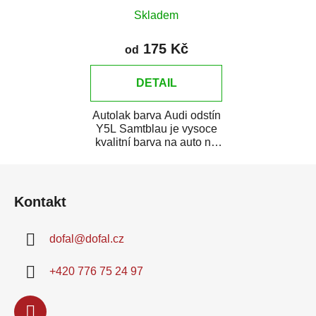
Skladem
175 Kč
od
DETAIL
Autolak barva Audi odstín
Y5L Samtblau je vysoce
kvalitní barva na auto na
bodové opravy, opravy...
Z
á
Kontakt
p
a
dofal
@
dofal.cz
t
í
+420 776 75 24 97