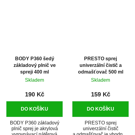
dobrými plnícími
obsahem vysoce
schopnostmi. Je...
kvalitního...
BODY P360 šedý
PRESTO sprej
základový plnič ve
univerzální čistič a
spreji 400 ml
odmašťovač 500 ml
Skladem
Skladem
190 Kč
159 Kč
DO KOŠÍKU
DO KOŠÍKU
BODY P360 základový
PRESTO sprej
plnič sprej je akrylová
univerzální čistič
vyrovnávací nátěrová
a odmašťovač je vhodný k