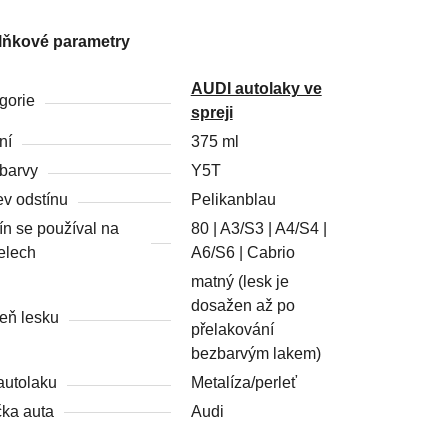
lňkové parametry
AUDI autolaky ve
gorie
spreji
ní
375 ml
barvy
Y5T
v odstínu
Pelikanblau
ín se používal na
80 | A3/S3 | A4/S4 |
elech
A6/S6 | Cabrio
matný (lesk je
dosažen až po
eň lesku
přelakování
bezbarvým lakem)
autolaku
Metalíza/perleť
ka auta
Audi