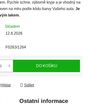
lem. Rychle schne, výborně kryje a je vhodný na
ipraven na míru podle kódu barvy Vašeho auta.
Je
rvým lakem.
Skladem
12.8.2026
F0263/1264
DO KOŠÍKU
Hlídat
Sdílet
c
Ostatní informace