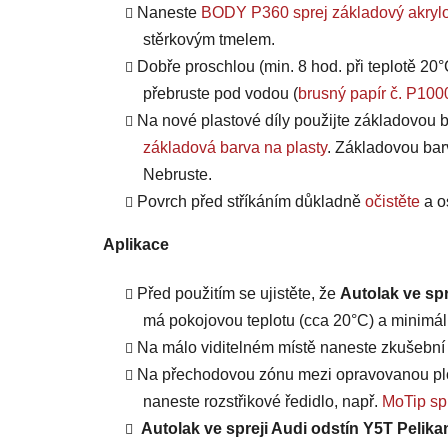
Naneste
BODY P360 sprej základový akrylo
stěrkovým tmelem.
Dobře proschlou (min. 8 hod. při teplotě 20°
přebruste pod vodou (
brusný papír č. P100
Na nové plastové díly použijte základovou b
základová barva na plasty
. Základovou bar
Nebruste.
Povrch před stříkáním důkladně
očistěte
a o
Aplikace
Před použitím se ujistěte, že
Autolak ve spr
má pokojovou teplotu (cca 20°C) a minimáln
Na málo viditelném místě naneste zkušební n
Na přechodovou zónu mezi opravovanou plo
naneste rozstřikové ředidlo, např.
MoTip spr
Autolak ve spreji Audi odstín Y5T Pelika