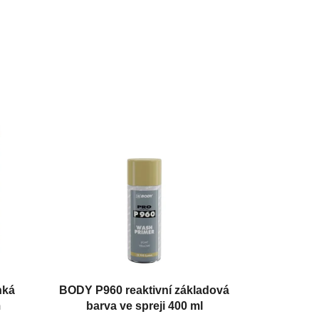
hká
BODY P960 reaktivní základová
m
barva ve spreji 400 ml