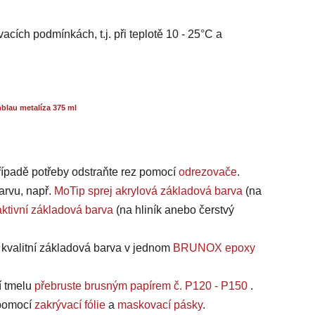
acích podmínkách, t.j. při teplotě 10 - 25°C a
blau metalíza 375 ml
případě potřeby odstraňte rez pomocí
odrezovače
.
arvu, např.
MoTip sprej akrylová základová barva
(na
ktivní základová barva
(na hliník anebo čerstvý
a kvalitní základová barva v jednom
BRUNOX epoxy
í tmelu
přebruste brusným papírem č. P120 - P150
.
, pomocí
zakrývací fólie
a
maskovací pásky
.