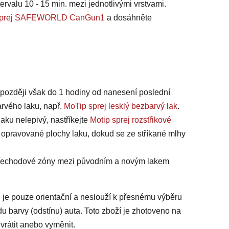
ervalu 10 - 15 min. mezi jednotlivými vrstvami.
na sprej SAFEWORLD CanGun1
a dosáhněte
jpozději však do 1 hodiny od nanesení poslední
arvého laku, např.
MoTip sprej lesklý bezbarvý lak
.
laku nelepivý, nastříkejte
Motip sprej rozstřikové
 opravované plochy laku, dokud se ze stříkané mlhy
 přechodové zóny mezi původním a novým lakem
 je pouze orientační a neslouží k přesnému výběru
du barvy (odstínu) auta. Toto zboží je zhotoveno na
vrátit anebo vyměnit.