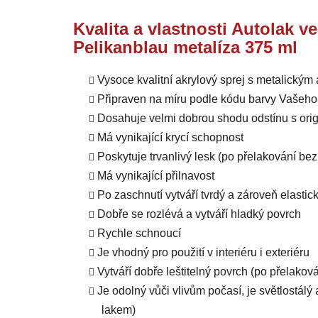
Kvalita a vlastnosti Autolak v
Pelikanblau metalíza 375 ml
Vysoce kvalitní akrylový sprej s metalický
Připraven na míru podle kódu barvy Vašeho
Dosahuje velmi dobrou shodu odstínu s orig
Má vynikající krycí schopnost
Poskytuje trvanlivý lesk (po přelakování b
Má vynikající přilnavost
Po zaschnutí vytváří tvrdý a zároveň elastic
Dobře se rozlévá a vytváří hladký povrch
Rychle schnoucí
Je vhodný pro použití v interiéru i exteriéru
Vytváří dobře leštitelný povrch (po přelako
Je odolný vůči vlivům počasí, je světlostál
lakem)