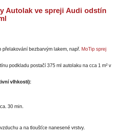
y Autolak ve spreji Audi odstín
ml
o přelakování bezbarvým lakem, např.
MoTip sprej
stínu podkladu postačí 375 ml autolaku na cca 1 m² v
ivní vlhkosti):
ca. 30 min.
i vzduchu a na tloušťce nanesené vrstvy.