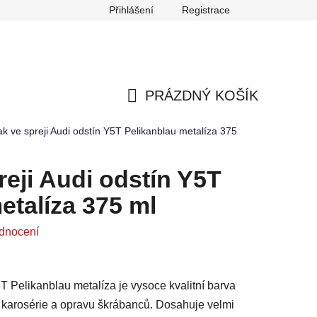
Přihlášení
Registrace
any osobních údajů
Reklamace
Odstoupení od smlouvy
PRÁZDNÝ KOŠÍK
NÁKUPNÍ
ak ve spreji Audi odstín Y5T Pelikanblau metalíza 375
KOŠÍK
reji Audi odstín Y5T
etalíza 375 ml
dnocení
5T Pelikanblau metalíza je vysoce kvalitní barva
ů karosérie a opravu škrábanců. Dosahuje velmi