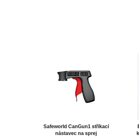
Safeworld CanGun1 stříkací
nástavec na sprej
k