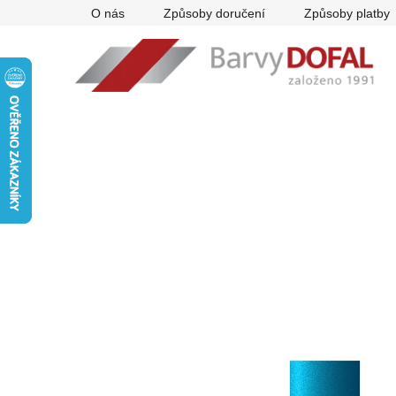
Přejít
O nás
Způsoby doručení
Způsoby platby
na
obsah