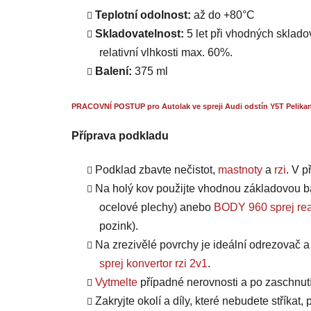
Teplotní odolnost:
až do +80°C
Skladovatelnost:
5 let při vhodných skladov
relativní vlhkosti max. 60%.
Balení:
375 ml
PRACOVNÍ POSTUP pro Autolak ve spreji Audi odstín Y5T Pelikan
Příprava podkladu
Podklad zbavte nečistot,
mastnoty
a
rzi
. V 
Na holý kov použijte vhodnou základovou b
ocelové plechy) anebo
BODY 960 sprej rea
pozink).
Na zrezivělé povrchy je ideální odrezovač 
sprej konvertor rzi 2v1
.
Vytmelte
případné nerovnosti a po zaschnut
Zakryjte okolí a díly, které nebudete stříkat