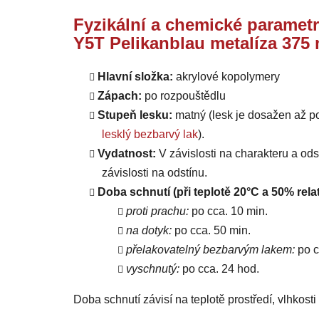
Fyzikální a chemické parametr
Y5T Pelikanblau metalíza 375 
Hlavní složka:
akrylové kopolymery
Zápach:
po rozpouštědlu
Stupeň lesku:
matný (lesk je dosažen až p
lesklý bezbarvý lak
).
Vydatnost:
V závislosti na charakteru a od
závislosti na odstínu.
Doba schnutí (při teplotě 20°C a 50% relat
proti prachu:
po cca. 10 min.
na dotyk:
po cca. 50 min.
přelakovatelný bezbarvým lakem:
po c
vyschnutý:
po cca. 24 hod.
Doba schnutí závisí na teplotě prostředí, vlhkost