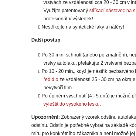
vrstvách ze vzdálenosti cca 20 - 30 cm v int
Využijte patentovaný
stříkací nástavec 
profesionální výsledek!
Nestříkejte na syntetické laky a nátěry!
Další postup
Po 30 min. schnutí (anebo po zmatnění), ne
vrstvy autolaku, přelakujte 2 vrstvami bezb
Po 10 - 20 min., když je nástřik bezbarvého 
ředidlo
ze vzdálenosti 25 - 30 cm na okraje
nevytvoří film.
Po úplném vyschnutí (4 - 5 dnů) je možné
vyleštit do vysokého lesku
.
Upozornění:
Zobrazený vzorek odstínu autolaku
odstínu. Odstín je potřebné vybrat na základě kó
míru pro konkrétního zákazníka a není možné jej 