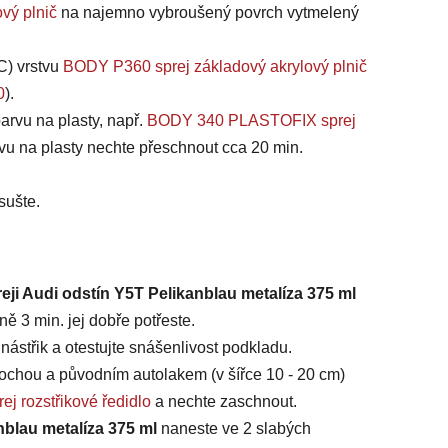
vý plnič
na najemno vybroušený povrch vytmelený
C) vrstvu
BODY P360 sprej základový akrylový plnič
0
).
arvu na plasty, např.
BODY 340 PLASTOFIX sprej
vu na plasty nechte přeschnout cca 20 min.
sušte.
eji Audi odstín Y5T Pelikanblau metalíza 375 ml
ě 3 min. jej dobře potřeste.
ástřik a otestujte snášenlivost podkladu.
chou a původním autolakem (v šířce 10 - 20 cm)
ej rozstřikové ředidlo
a nechte zaschnout.
nblau metalíza 375 ml
naneste ve 2 slabých