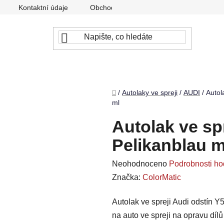
Kontaktní údaje
Obchodní podmínky
Podmínky ochr
Domů
/
Autolaky ve spreji
/
AUDI
/
Autol
ml
Autolak ve sp
Pelikanblau m
Průměrné
Neohodnoceno
Podrobnosti ho
hodnocení
Značka:
ColorMatic
produktu
Autolak ve spreji Audi odstín Y
je
na auto ve spreji na opravu díl
0,0