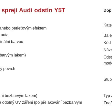
e spreji Audi odstín Y5T
Dop
Kate
m anebo perleťovým efektem
 auta
Bale
inální barvou
Kód 
Náze
ezbarvým lakem)
Odst
mod
ký povrch
Stup
Typ 
vání bezbarvým lakem)
ý a odolný UV záření (po přelakování bezbarvým
Znač