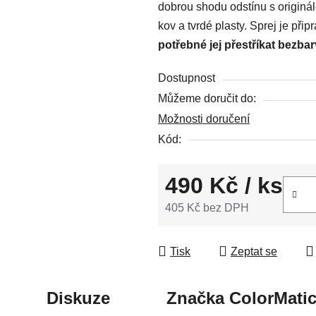
dobrou shodu odstínu s originá
z
kov a tvrdé plasty. Sprej je př
5
potřebné jej přestříkat bezba
hvězdiček.
Dostupnost
Můžeme doručit do:
Možnosti doručení
Kód:
490 Kč
/ ks
405 Kč bez DPH
Měrná cena:
Tisk
Zeptat se
Diskuze
Značka
ColorMati