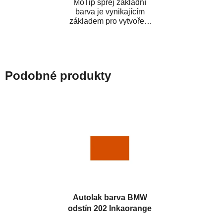
MoTip sprej základní
barva je vynikajícím
základem pro vytvoření
neutrálního podkladu pod
vrchní lak. Je...
Podobné produkty
Autolak barva BMW
odstín 202 Inkaorange