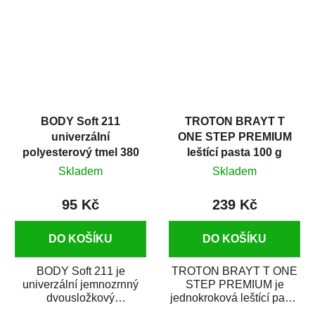
i v domácí dílně....
BODY Soft 211
TROTON BRAYT T
univerzální
ONE STEP PREMIUM
polyesterový tmel 380
leštící pasta 100 g
g
Skladem
Skladem
95 Kč
239 Kč
DO KOŠÍKU
DO KOŠÍKU
BODY Soft 211 je
TROTON BRAYT T ONE
univerzální jemnozrnný
STEP PREMIUM je
dvousložkový
jednokroková leštící pasta
polyesterový tmel s
nové generace s