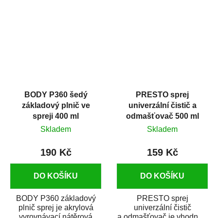
dobrými plnícími
obsahem vysoce
schopnostmi. Je...
kvalitního...
BODY P360 šedý
PRESTO sprej
základový plnič ve
univerzální čistič a
spreji 400 ml
odmašťovač 500 ml
Skladem
Skladem
190 Kč
159 Kč
DO KOŠÍKU
DO KOŠÍKU
BODY P360 základový
PRESTO sprej
plnič sprej je akrylová
univerzální čistič
vyrovnávací nátěrová
a odmašťovač je vhodný k