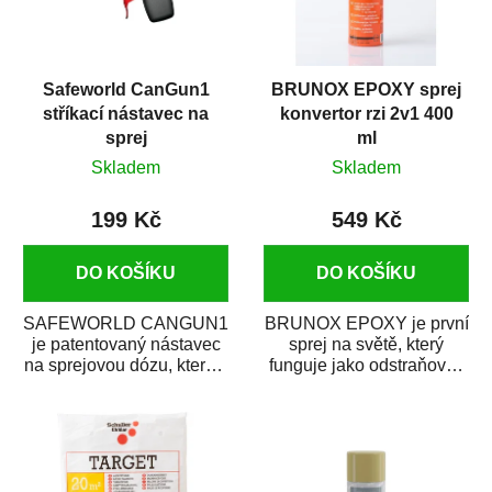
Safeworld CanGun1
BRUNOX EPOXY sprej
stříkací nástavec na
konvertor rzi 2v1 400
sprej
ml
Skladem
Skladem
199 Kč
549 Kč
DO KOŠÍKU
DO KOŠÍKU
SAFEWORLD CANGUN1
BRUNOX EPOXY je první
je patentovaný nástavec
sprej na světě, který
na sprejovou dózu, který ji
funguje jako odstraňovač
promění na profesionální
rzi s epoxidovou
stříkací...
pryskyřicí. Byl...