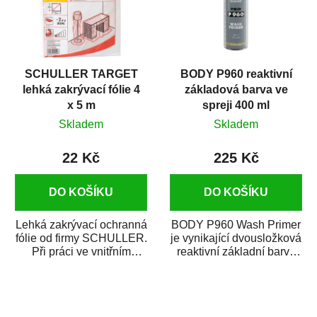
SCHULLER TARGET
BODY P960 reaktivní
lehká zakrývací fólie 4
základová barva ve
x 5 m
spreji 400 ml
Skladem
Skladem
22 Kč
225 Kč
DO KOŠÍKU
DO KOŠÍKU
Lehká zakrývací ochranná
BODY P960 Wash Primer
fólie od firmy SCHULLER.
je vynikající dvousložková
Při práci ve vnitřním
reaktivní základní barva
prostředí chrání před
ve spreji. Je vhodná
zastříkáním...
jako...