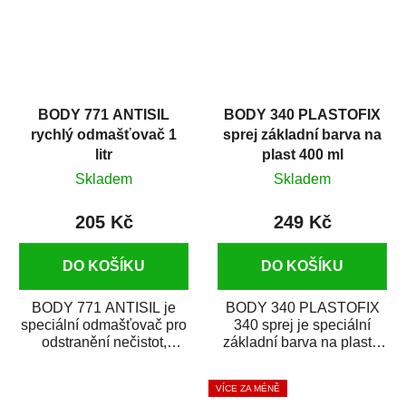
BODY 771 ANTISIL
BODY 340 PLASTOFIX
rychlý odmašťovač 1
sprej základní barva na
litr
plast 400 ml
Skladem
Skladem
205 Kč
249 Kč
DO KOŠÍKU
DO KOŠÍKU
BODY 771 ANTISIL je
BODY 340 PLASTOFIX
speciální odmašťovač pro
340 sprej je speciální
odstranění nečistot,
základní barva na plasty,
silikónu a mastnoty z
která zajistí přilnavost
povrchů před jejich...
vrchních...
VÍCE ZA MÉNĚ