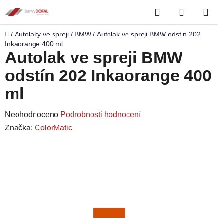
Přejít
Hledat
NÁKUP
na
obsah
KOŠÍK
Domů
/
Autolaky ve spreji
/
BMW
/
Autolak ve spreji BMW odstín 202
Inkaorange 400 ml
Autolak ve spreji BMW
odstín 202 Inkaorange 400
ml
Průměrné
Neohodnoceno
Podrobnosti hodnocení
hodnocení
Značka:
ColorMatic
produktu
je
0,0
z
5
hvězdiček.