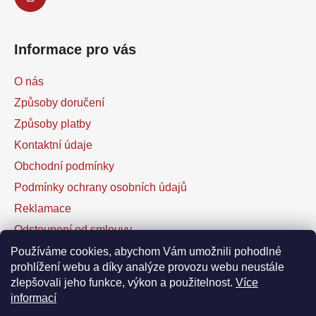
Informace pro vás
O nás
Způsoby doručení
Způsoby platby
Kontaktní údaje
Obchodní podmínky
Podmínky ochrany osobních údajů
Reklamace
Odstoupení od smlouvy
Kontaktní formulář
Používáme cookies, abychom Vám umožnili pohodlné
prohlížení webu a díky analýze provozu webu neustále
zlepšovali jeho funkce, výkon a použitelnost.
Více
Facebook
informací