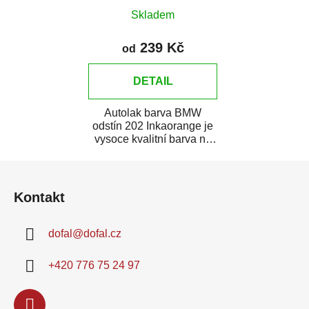
Skladem
239 Kč
od
DETAIL
Autolak barva BMW
odstín 202 Inkaorange je
vysoce kvalitní barva na
auto na bodové opravy,
Z
opravy...
á
Kontakt
p
a
dofal
@
dofal.cz
t
í
+420 776 75 24 97