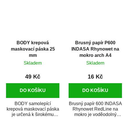
BODY krepová
Brusný papír P600
maskovací páska 25
INDASA Rhynowet na
mm
mokro arch A4
Skladem
Skladem
49 Kč
16 Kč
DO KOŠÍKU
DO KOŠÍKU
BODY samolepící
Brusný papír 600 INDASA
krepová maskovací páska
Rhynowet RedLine na
je určená k širokému
mokro je voděodolný
použití
brusný papír určený
v autoopravárenství
především pro...