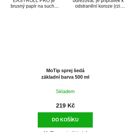
EASYROLL PRO je
odrezovač je přípravek k
brusný papír na suché
odstranění koroze (rzi)
broušení dodávaný ve
z kovových předmětů.
formě praktické rolky. Je...
Odrezovač po...
MoTip sprej šedá
základní barva 500 ml
Skladem
219 Kč
DO KOŠÍKU