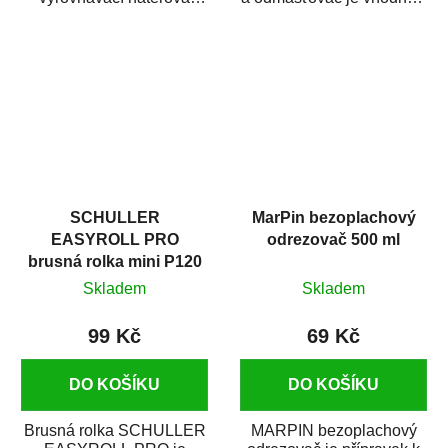
hmota určená pro
odmašťování a čištění
vyplnění drobných...
kovových a plastových...
SCHULLER
MarPin bezoplachový
EASYROLL PRO
odrezovač 500 ml
brusná rolka mini P120
Skladem
Skladem
99 Kč
69 Kč
DO KOŠÍKU
DO KOŠÍKU
Brusná rolka SCHULLER
MARPIN bezoplachový