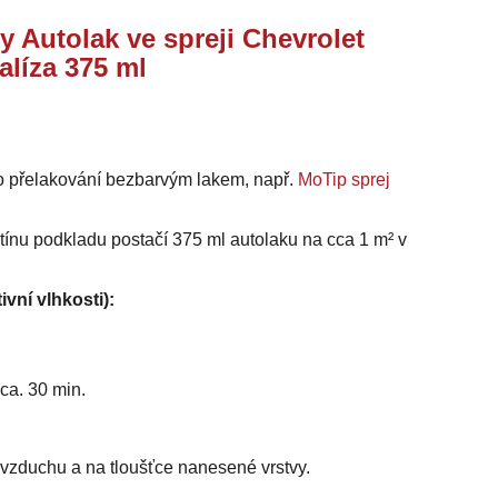
y Autolak ve spreji Chevrolet
alíza 375 ml
o přelakování bezbarvým lakem, např.
MoTip sprej
stínu podkladu postačí 375 ml autolaku na cca 1 m² v
ivní vlhkosti):
ca. 30 min.
i vzduchu a na tloušťce nanesené vrstvy.