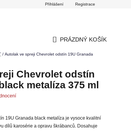
Přihlášení
Registrace
any osobních údajů
Reklamace
Odstoupení od smlouvy
PRÁZDNÝ KOŠÍK
NÁKUPNÍ
T
/
Autolak ve spreji Chevrolet odstín 19U Granada
KOŠÍK
reji Chevrolet odstín
lack metalíza 375 ml
dnocení
tín 19U Granada black metalíza je vysoce kvalitní
avu dílů karosérie a opravu škrábanců. Dosahuje