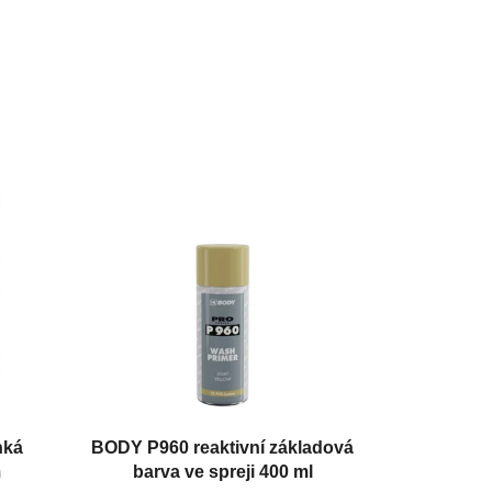
hká
BODY P960 reaktivní základová
m
barva ve spreji 400 ml