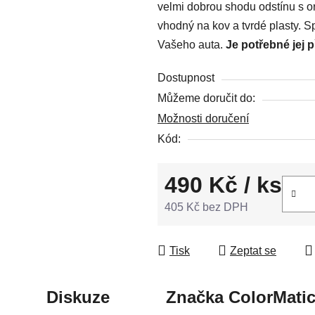
velmi dobrou shodu odstínu s or
z
vhodný na kov a tvrdé plasty. S
5
Vašeho auta.
Je potřebné jej 
hvězdiček.
Dostupnost
Můžeme doručit do:
Možnosti doručení
Kód:
490 Kč
/ ks
405 Kč bez DPH
Měrná cena:
Tisk
Zeptat se
Diskuze
Značka
ColorMati