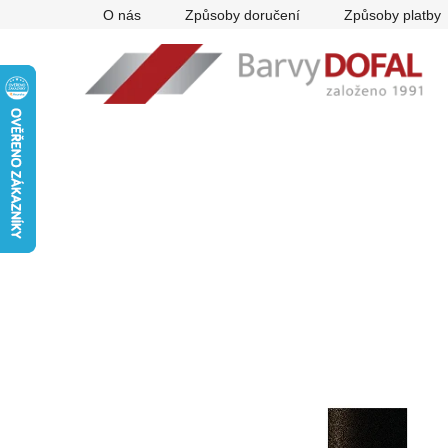
Přejít
O nás
Způsoby doručení
Způsoby platby
na
obsah