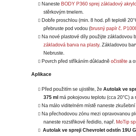
Naneste
BODY P360 sprej základový akrylo
stěrkovým tmelem.
Dobře proschlou (min. 8 hod. při teplotě 20°
přebruste pod vodou (
brusný papír č. P100
Na nové plastové díly použijte základovou b
základová barva na plasty
. Základovou bar
Nebruste.
Povrch před stříkáním důkladně
očistěte
a o
Aplikace
Před použitím se ujistěte, že
Autolak ve sp
375 ml
má pokojovou teplotu (cca 20°C) a m
Na málo viditelném místě naneste zkušební n
Na přechodovou zónu mezi opravovanou plo
naneste rozstřikové ředidlo, např.
MoTip spr
Autolak ve spreji Chevrolet odstín 19U 