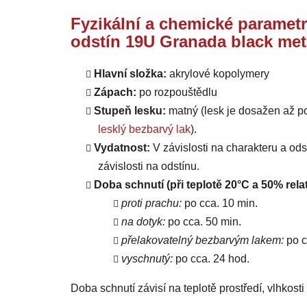
Fyzikální a chemické parametr
odstín 19U Granada black met
Hlavní složka:
akrylové kopolymery
Zápach:
po rozpouštědlu
Stupeň lesku:
matný (lesk je dosažen až p
lesklý bezbarvý lak
).
Vydatnost:
V závislosti na charakteru a od
závislosti na odstínu.
Doba schnutí (při teplotě 20°C a 50% relat
proti prachu:
po cca. 10 min.
na dotyk:
po cca. 50 min.
přelakovatelný bezbarvým lakem:
po c
vyschnutý:
po cca. 24 hod.
Doba schnutí závisí na teplotě prostředí, vlhkost