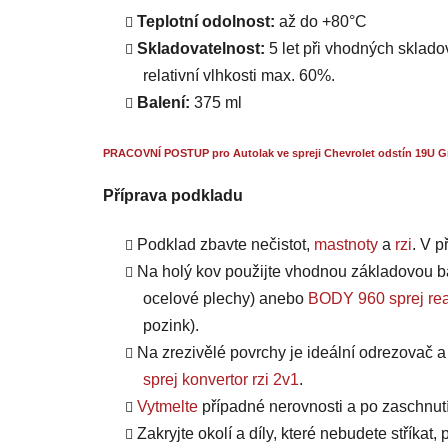
Teplotní odolnost:
až do +80°C
Skladovatelnost:
5 let při vhodných skladov
relativní vlhkosti max. 60%.
Balení:
375 ml
PRACOVNÍ POSTUP pro Autolak ve spreji Chevrolet odstín 19U Gr
Příprava podkladu
Podklad zbavte nečistot,
mastnoty
a
rzi
. V 
Na holý kov použijte vhodnou základovou b
ocelové plechy) anebo
BODY 960 sprej rea
pozink).
Na zrezivělé povrchy je ideální odrezovač 
sprej konvertor rzi 2v1
.
Vytmelte
případné nerovnosti a po zaschnut
Zakryjte okolí a díly, které nebudete stříkat