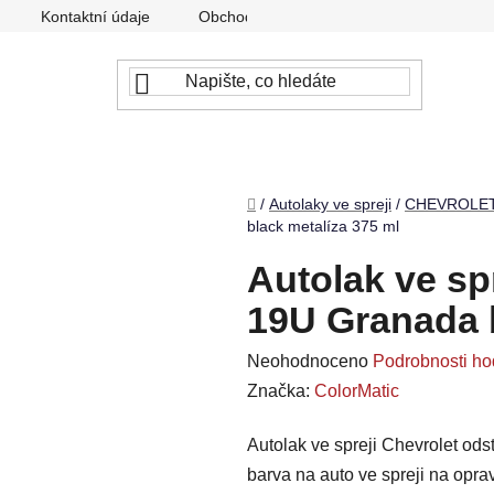
Kontaktní údaje
Obchodní podmínky
Podmínky ochr
Domů
/
Autolaky ve spreji
/
CHEVROLE
black metalíza 375 ml
Autolak ve sp
19U Granada b
Průměrné
Neohodnoceno
Podrobnosti ho
hodnocení
Značka:
ColorMatic
produktu
Autolak ve spreji Chevrolet ods
je
barva na auto ve spreji na opr
0,0