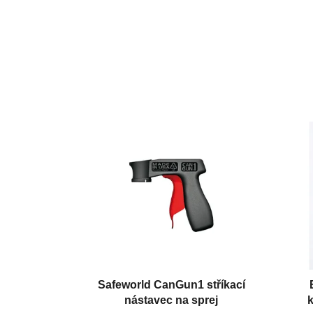
Safeworld CanGun1 stříkací
nástavec na sprej
k