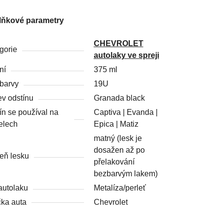
lňkové parametry
CHEVROLET
gorie
autolaky ve spreji
ní
375 ml
barvy
19U
v odstínu
Granada black
ín se používal na
Captiva | Evanda |
elech
Epica | Matiz
matný (lesk je
dosažen až po
eň lesku
přelakování
bezbarvým lakem)
autolaku
Metalíza/perleť
ka auta
Chevrolet