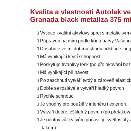
Kvalita a vlastnosti Autolak v
Granada black metalíza 375 m
Vysoce kvalitní akrylový sprej s metalický
Připraven na míru podle kódu barvy Vašeho
Dosahuje velmi dobrou shodu odstínu s orig
Má vynikající krycí schopnost
Poskytuje trvanlivý lesk (po přelakování b
Má vynikající přilnavost
Po zaschnutí vytváří tvrdý a zároveň elastic
Dobře se rozlévá a vytváří hladký povrch
Rychle schnoucí
Je vhodný pro použití v interiéru i exteriéru
Vytváří dobře leštitelný povrch (po přelako
Je odolný vůči vlivům počasí, je světlostál
lakem)