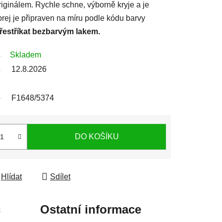
iginálem. Rychle schne, výborně kryje a je
prej je připraven na míru podle kódu barvy
přestříkat bezbarvým lakem.
Skladem
12.8.2026
F1648/5374
DO KOŠÍKU
Hlídat
Sdílet
c
Ostatní informace