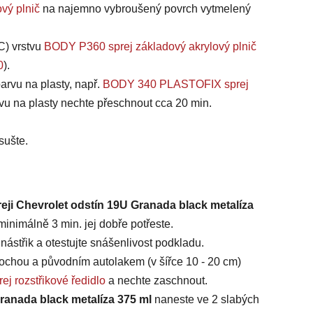
vý plnič
na najemno vybroušený povrch vytmelený
C) vrstvu
BODY P360 sprej základový akrylový plnič
0
).
arvu na plasty, např.
BODY 340 PLASTOFIX sprej
vu na plasty nechte přeschnout cca 20 min.
sušte.
reji Chevrolet odstín 19U Granada black metalíza
inimálně 3 min. jej dobře potřeste.
ástřik a otestujte snášenlivost podkladu.
chou a původním autolakem (v šířce 10 - 20 cm)
ej rozstřikové ředidlo
a nechte zaschnout.
Granada black metalíza 375 ml
naneste ve 2 slabých