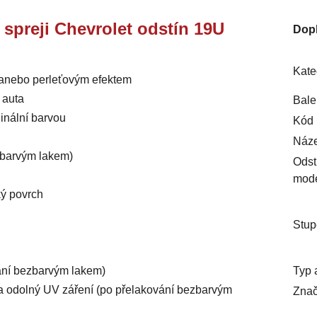
e spreji Chevrolet odstín 19U
Dop
l
Kate
m anebo perleťovým efektem
 auta
Bale
inální barvou
Kód 
Náze
ezbarvým lakem)
Odst
mod
ký povrch
Stup
Typ 
vání bezbarvým lakem)
ý a odolný UV záření (po přelakování bezbarvým
Znač