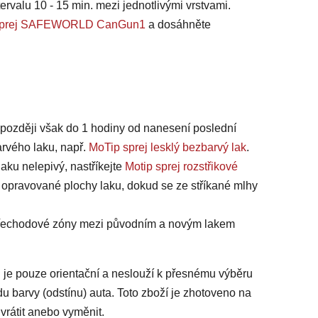
ervalu 10 - 15 min. mezi jednotlivými vrstvami.
na sprej SAFEWORLD CanGun1
a dosáhněte
jpozději však do 1 hodiny od nanesení poslední
arvého laku, např.
MoTip sprej lesklý bezbarvý lak
.
laku nelepivý, nastříkejte
Motip sprej rozstřikové
 opravované plochy laku, dokud se ze stříkané mlhy
 přechodové zóny mezi původním a novým lakem
 je pouze orientační a neslouží k přesnému výběru
du barvy (odstínu) auta. Toto zboží je zhotoveno na
vrátit anebo vyměnit.