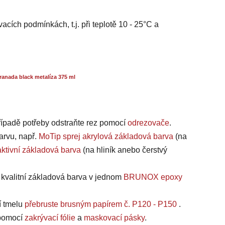
acích podmínkách, t.j. při teplotě 10 - 25°C a
anada black metalíza 375 ml
případě potřeby odstraňte rez pomocí
odrezovače
.
arvu, např.
MoTip sprej akrylová základová barva
(na
ktivní základová barva
(na hliník anebo čerstvý
a kvalitní základová barva v jednom
BRUNOX epoxy
í tmelu
přebruste brusným papírem č. P120 - P150
.
, pomocí
zakrývací fólie
a
maskovací pásky
.