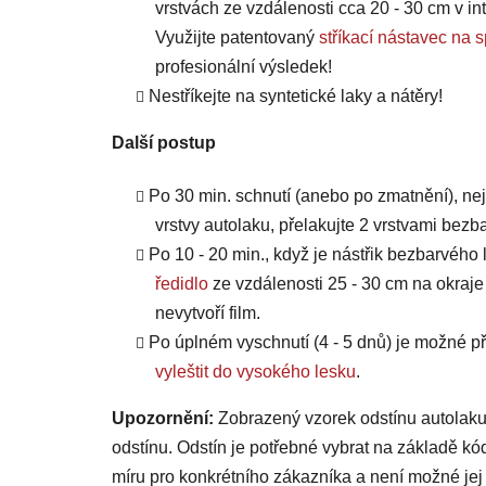
vrstvách ze vzdálenosti cca 20 - 30 cm v int
Využijte patentovaný
stříkací nástavec 
profesionální výsledek!
Nestříkejte na syntetické laky a nátěry!
Další postup
Po 30 min. schnutí (anebo po zmatnění), ne
vrstvy autolaku, přelakujte 2 vrstvami bezb
Po 10 - 20 min., když je nástřik bezbarvého 
ředidlo
ze vzdálenosti 25 - 30 cm na okraje
nevytvoří film.
Po úplném vyschnutí (4 - 5 dnů) je možné
vyleštit do vysokého lesku
.
Upozornění:
Zobrazený vzorek odstínu autolaku
odstínu. Odstín je potřebné vybrat na základě kó
míru pro konkrétního zákazníka a není možné jej 