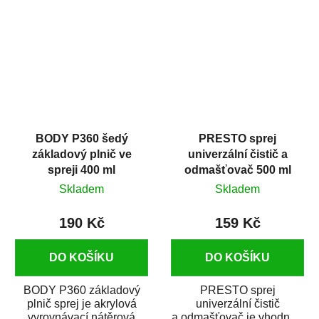
dobrými plnícími
obsahem vysoce
schopnostmi. Je...
kvalitního...
BODY P360 šedý
PRESTO sprej
základový plnič ve
univerzální čistič a
spreji 400 ml
odmašťovač 500 ml
Skladem
Skladem
190 Kč
159 Kč
DO KOŠÍKU
DO KOŠÍKU
BODY P360 základový
PRESTO sprej
plnič sprej je akrylová
univerzální čistič
vyrovnávací nátěrová
a odmašťovač je vhodný k