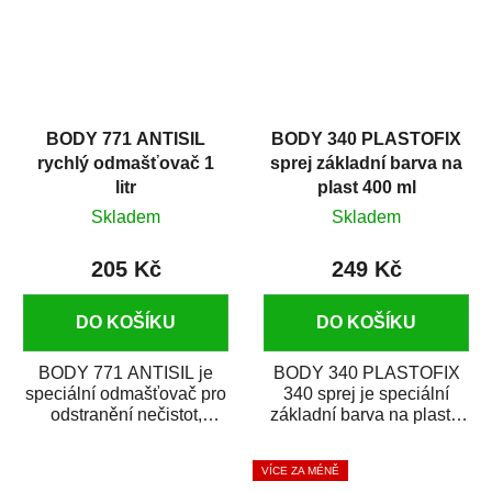
BODY 771 ANTISIL
BODY 340 PLASTOFIX
rychlý odmašťovač 1
sprej základní barva na
litr
plast 400 ml
Skladem
Skladem
205 Kč
249 Kč
DO KOŠÍKU
DO KOŠÍKU
BODY 771 ANTISIL je
BODY 340 PLASTOFIX
speciální odmašťovač pro
340 sprej je speciální
odstranění nečistot,
základní barva na plasty,
silikónu a mastnoty z
která zajistí přilnavost
povrchů před jejich...
vrchních...
VÍCE ZA MÉNĚ