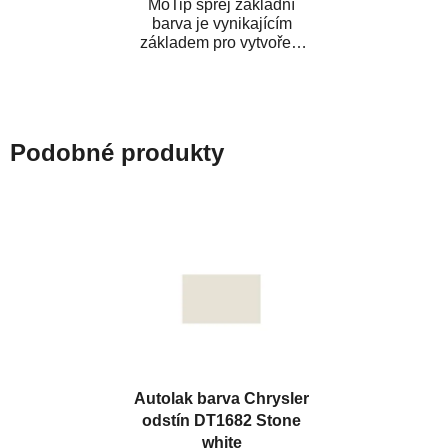
MoTip sprej základní
barva je vynikajícím
základem pro vytvoření
neutrálního podkladu pod
vrchní lak. Je...
Podobné produkty
Autolak barva Chrysler
odstín DT1682 Stone
white