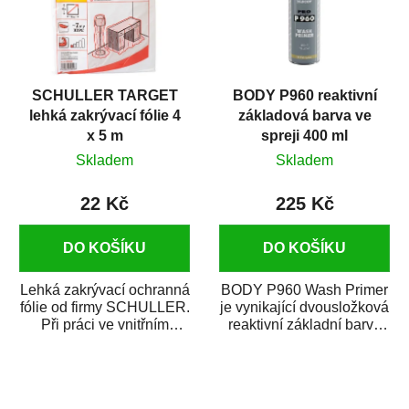
SCHULLER TARGET
BODY P960 reaktivní
lehká zakrývací fólie 4
základová barva ve
x 5 m
spreji 400 ml
Skladem
Skladem
22 Kč
225 Kč
DO KOŠÍKU
DO KOŠÍKU
Lehká zakrývací ochranná
BODY P960 Wash Primer
fólie od firmy SCHULLER.
je vynikající dvousložková
Při práci ve vnitřním
reaktivní základní barva
prostředí chrání před
ve spreji. Je vhodná
zastříkáním...
jako...