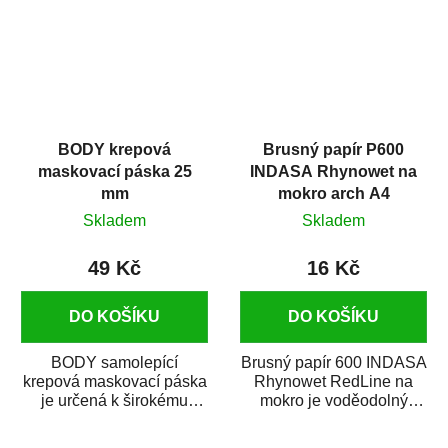
BODY krepová
Brusný papír P600
maskovací páska 25
INDASA Rhynowet na
mm
mokro arch A4
Skladem
Skladem
49 Kč
16 Kč
DO KOŠÍKU
DO KOŠÍKU
BODY samolepící
Brusný papír 600 INDASA
krepová maskovací páska
Rhynowet RedLine na
je určená k širokému
mokro je voděodolný
použití
brusný papír určený
v autoopravárenství
především pro...