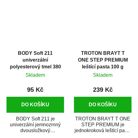
i v domácí dílně....
BODY Soft 211
TROTON BRAYT T
univerzální
ONE STEP PREMIUM
polyesterový tmel 380
leštící pasta 100 g
g
Skladem
Skladem
95 Kč
239 Kč
DO KOŠÍKU
DO KOŠÍKU
BODY Soft 211 je
TROTON BRAYT T ONE
univerzální jemnozrnný
STEP PREMIUM je
dvousložkový
jednokroková leštící pasta
polyesterový tmel s
nové generace s