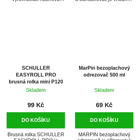
hmota určená pro
odmašťování a čištění
vyplnění drobných...
kovových a plastových...
SCHULLER
MarPin bezoplachový
EASYROLL PRO
odrezovač 500 ml
brusná rolka mini P120
Skladem
Skladem
99 Kč
69 Kč
DO KOŠÍKU
DO KOŠÍKU
Brusná rolka SCHULLER
MARPIN bezoplachový