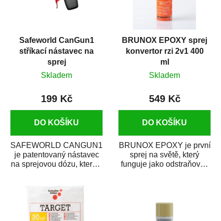
Safeworld CanGun1
BRUNOX EPOXY sprej
stříkací nástavec na
konvertor rzi 2v1 400
sprej
ml
Skladem
Skladem
199 Kč
549 Kč
DO KOŠÍKU
DO KOŠÍKU
SAFEWORLD CANGUN1
BRUNOX EPOXY je první
je patentovaný nástavec
sprej na světě, který
na sprejovou dózu, který ji
funguje jako odstraňovač
promění na profesionální
rzi s epoxidovou
stříkací...
pryskyřicí. Byl...