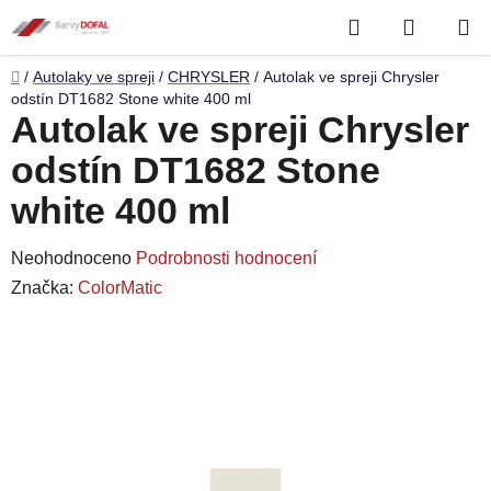
Přejít
Hledat
NÁKUP
na
obsah
KOŠÍK
Domů
/
Autolaky ve spreji
/
CHRYSLER
/
Autolak ve spreji Chrysler
odstín DT1682 Stone white 400 ml
Autolak ve spreji Chrysler
odstín DT1682 Stone
white 400 ml
Průměrné
Neohodnoceno
Podrobnosti hodnocení
hodnocení
Značka:
ColorMatic
produktu
je
0,0
z
5
hvězdiček.