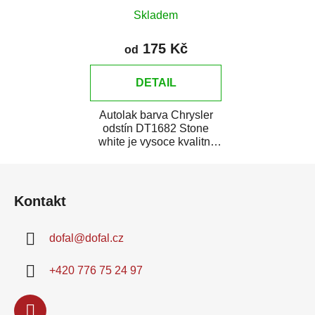
Skladem
175 Kč
od
DETAIL
Autolak barva Chrysler
odstín DT1682 Stone
white je vysoce kvalitní
barva na auto na bodové
Z
opravy, opravy...
á
Kontakt
p
a
dofal
@
dofal.cz
t
í
+420 776 75 24 97