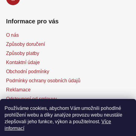
Informace pro vás
O nás
Způsoby doručení
Způsoby platby
Kontaktní údaje
Obchodní podmínky
Podmínky ochrany osobních údajů
Reklamace
Odstoupení od smlouvy
Kontaktní formulář
Používáme cookies, abychom Vám umožnili pohodlné
prohlížení webu a díky analýze provozu webu neustále
zlepšovali jeho funkce, výkon a použitelnost.
Více
Facebook
informací