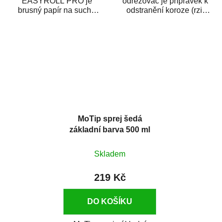
EASYROLL PRO je
odrezovač je přípravek k
brusný papír na suché
odstranění koroze (rzi)
broušení dodávaný ve
z kovových předmětů.
formě praktické rolky. Je...
Odrezovač po...
MoTip sprej šedá
základní barva 500 ml
Skladem
219 Kč
DO KOŠÍKU