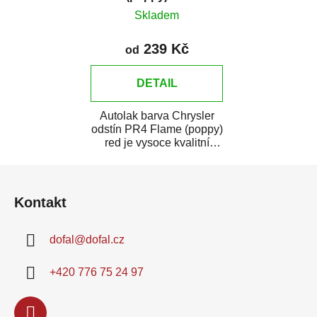
Skladem
239 Kč
od
DETAIL
Autolak barva Chrysler
odstín PR4 Flame (poppy)
red je vysoce kvalitní
barva na auto na bodové
Z
opravy,...
á
Kontakt
p
a
dofal
@
dofal.cz
t
í
+420 776 75 24 97