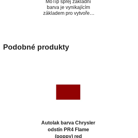
MoTip sprej základní
barva je vynikajícím
základem pro vytvoření
neutrálního podkladu pod
vrchní lak. Je...
Podobné produkty
Autolak barva Chrysler
odstín PR4 Flame
(poppy) red