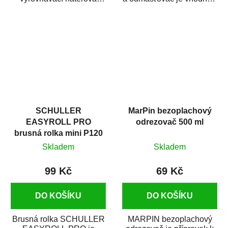
hmota určená pro
odmašťování a čištění
vyplnění drobných...
kovových a plastových...
SCHULLER
MarPin bezoplachový
EASYROLL PRO
odrezovač 500 ml
brusná rolka mini P120
Skladem
Skladem
99 Kč
69 Kč
DO KOŠÍKU
DO KOŠÍKU
Brusná rolka SCHULLER
MARPIN bezoplachový