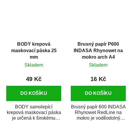
BODY krepová
Brusný papír P600
maskovací páska 25
INDASA Rhynowet na
mm
mokro arch A4
Skladem
Skladem
49 Kč
16 Kč
DO KOŠÍKU
DO KOŠÍKU
BODY samolepící
Brusný papír 600 INDASA
krepová maskovací páska
Rhynowet RedLine na
je určená k širokému
mokro je voděodolný
použití
brusný papír určený
v autoopravárenství
především pro...