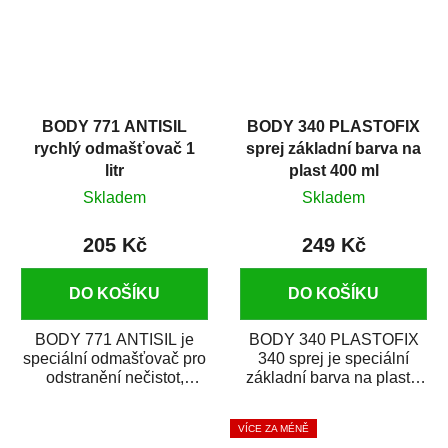
BODY 771 ANTISIL
BODY 340 PLASTOFIX
rychlý odmašťovač 1
sprej základní barva na
litr
plast 400 ml
Skladem
Skladem
205 Kč
249 Kč
DO KOŠÍKU
DO KOŠÍKU
BODY 771 ANTISIL je
BODY 340 PLASTOFIX
speciální odmašťovač pro
340 sprej je speciální
odstranění nečistot,
základní barva na plasty,
silikónu a mastnoty z
která zajistí přilnavost
povrchů před jejich...
vrchních...
VÍCE ZA MÉNĚ