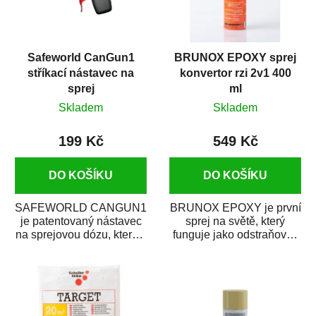
Safeworld CanGun1
BRUNOX EPOXY sprej
stříkací nástavec na
konvertor rzi 2v1 400
sprej
ml
Skladem
Skladem
199 Kč
549 Kč
DO KOŠÍKU
DO KOŠÍKU
SAFEWORLD CANGUN1
BRUNOX EPOXY je první
je patentovaný nástavec
sprej na světě, který
na sprejovou dózu, který ji
funguje jako odstraňovač
promění na profesionální
rzi s epoxidovou
stříkací...
pryskyřicí. Byl...