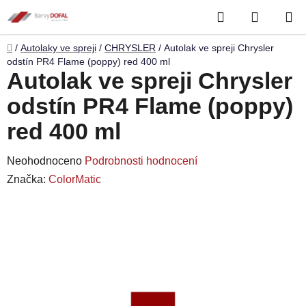
Přejít
Hledat
NÁKUP
na
obsah
KOŠÍK
Domů
/
Autolaky ve spreji
/
CHRYSLER
/
Autolak ve spreji Chrysler
odstín PR4 Flame (poppy) red 400 ml
Autolak ve spreji Chrysler
odstín PR4 Flame (poppy)
red 400 ml
Průměrné
Neohodnoceno
Podrobnosti hodnocení
hodnocení
Značka:
ColorMatic
produktu
je
0,0
z
5
hvězdiček.