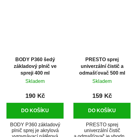
dobrými plnícími
obsahem vysoce
schopnostmi. Je...
kvalitního...
BODY P360 šedý
PRESTO sprej
základový plnič ve
univerzální čistič a
spreji 400 ml
odmašťovač 500 ml
Skladem
Skladem
190 Kč
159 Kč
DO KOŠÍKU
DO KOŠÍKU
BODY P360 základový
PRESTO sprej
plnič sprej je akrylová
univerzální čistič
vyrovnávací nátěrová
a odmašťovač je vhodný k