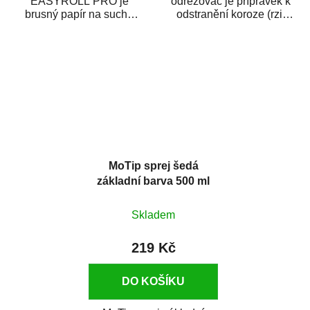
EASYROLL PRO je
odrezovač je přípravek k
brusný papír na suché
odstranění koroze (rzi)
broušení dodávaný ve
z kovových předmětů.
formě praktické rolky. Je...
Odrezovač po...
MoTip sprej šedá
základní barva 500 ml
Skladem
219 Kč
DO KOŠÍKU