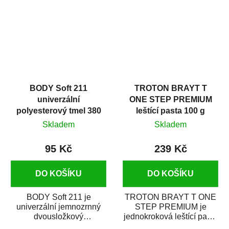
i v domácí dílně....
BODY Soft 211
TROTON BRAYT T
univerzální
ONE STEP PREMIUM
polyesterový tmel 380
leštící pasta 100 g
g
Skladem
Skladem
95 Kč
239 Kč
DO KOŠÍKU
DO KOŠÍKU
BODY Soft 211 je
TROTON BRAYT T ONE
univerzální jemnozrnný
STEP PREMIUM je
dvousložkový
jednokroková leštící pasta
polyesterový tmel s
nové generace s