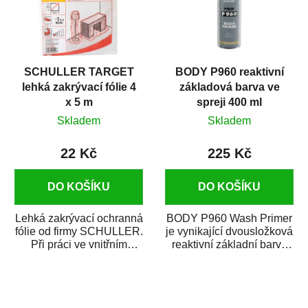
SCHULLER TARGET
BODY P960 reaktivní
lehká zakrývací fólie 4
základová barva ve
x 5 m
spreji 400 ml
Skladem
Skladem
22 Kč
225 Kč
DO KOŠÍKU
DO KOŠÍKU
Lehká zakrývací ochranná
BODY P960 Wash Primer
fólie od firmy SCHULLER.
je vynikající dvousložková
Při práci ve vnitřním
reaktivní základní barva
prostředí chrání před
ve spreji. Je vhodná
zastříkáním...
jako...