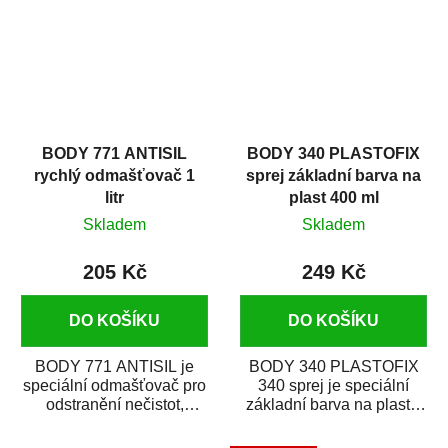
BODY 771 ANTISIL
BODY 340 PLASTOFIX
rychlý odmašťovač 1
sprej základní barva na
litr
plast 400 ml
Skladem
Skladem
205 Kč
249 Kč
DO KOŠÍKU
DO KOŠÍKU
BODY 771 ANTISIL je
BODY 340 PLASTOFIX
speciální odmašťovač pro
340 sprej je speciální
odstranění nečistot,
základní barva na plasty,
silikónu a mastnoty z
která zajistí přilnavost
povrchů před jejich...
vrchních...