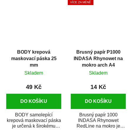
VÍCE ZA MÉNĚ
BODY krepová
Brusný papír P1000
maskovací páska 25
INDASA Rhynowet na
mm
mokro arch A4
Skladem
Skladem
49 Kč
14 Kč
DO KOŠÍKU
DO KOŠÍKU
BODY samolepící
Brusný papír 1000
krepová maskovací páska
INDASA Rhynowet
je určená k širokému
RedLine na mokro je
použití
voděodolný brusný papír