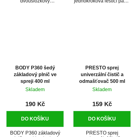
dvousložkový
jednokroková leštící pasta
polyesterový tmel s
nové generace s
dobrými plnícími
obsahem vysoce
schopnostmi. Je...
kvalitního...
BODY P360 šedý
PRESTO sprej
základový plnič ve
univerzální čistič a
spreji 400 ml
odmašťovač 500 ml
Skladem
Skladem
190 Kč
159 Kč
DO KOŠÍKU
DO KOŠÍKU
BODY P360 základový
PRESTO sprej