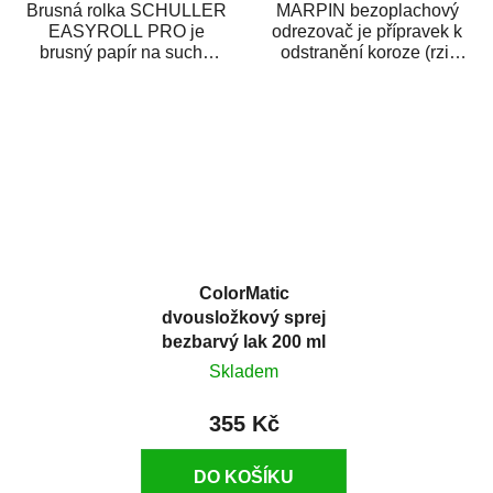
Brusná rolka SCHULLER
MARPIN bezoplachový
EASYROLL PRO je
odrezovač je přípravek k
brusný papír na suché
odstranění koroze (rzi)
broušení dodávaný ve
z kovových předmětů.
formě praktické rolky. Je...
Odrezovač po...
ColorMatic
dvousložkový sprej
bezbarvý lak 200 ml
Skladem
355 Kč
DO KOŠÍKU