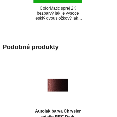
ColorMatic sprej 2K
bezbarvý lak je vysoce
lesklý dvousložkový lak s
tužidlem v spreji. Je
extrémně odolný...
Podobné produkty
Autolak barva Chrysler
odstín REG Dark