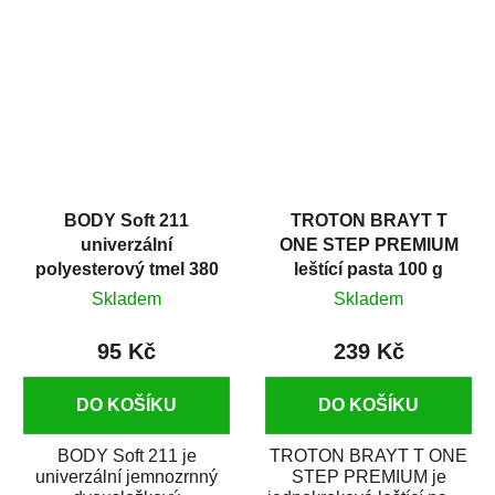
v autoopravárenství
určený především pro...
i v domácí dílně....
BODY Soft 211
TROTON BRAYT T
univerzální
ONE STEP PREMIUM
polyesterový tmel 380
leštící pasta 100 g
g
Skladem
Skladem
95 Kč
239 Kč
DO KOŠÍKU
DO KOŠÍKU
BODY Soft 211 je
TROTON BRAYT T ONE
univerzální jemnozrnný
STEP PREMIUM je