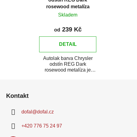
rosewood metalíza
Skladem
239 Kč
od
DETAIL
Autolak barva Chrysler
odstín REG Dark
rosewood metalíza je
vysoce kvalitní barva na
Z
auto na bodové opravy,...
á
Kontakt
p
a
dofal
@
dofal.cz
t
í
+420 776 75 24 97