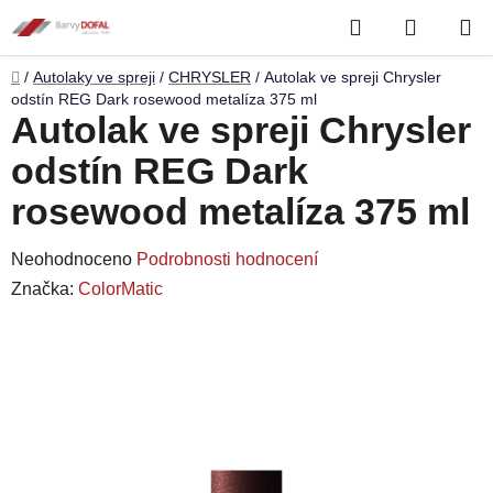
Přejít
Hledat
NÁKUP
na
obsah
KOŠÍK
Domů
/
Autolaky ve spreji
/
CHRYSLER
/
Autolak ve spreji Chrysler
odstín REG Dark rosewood metalíza 375 ml
Autolak ve spreji Chrysler
odstín REG Dark
rosewood metalíza 375 ml
Průměrné
Neohodnoceno
Podrobnosti hodnocení
hodnocení
Značka:
ColorMatic
produktu
je
0,0
z
5
hvězdiček.