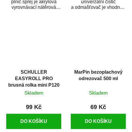
plnič sprej je akrylová
univerzální čistič
vyrovnávací nátěrová
a odmašťovač je vhodný k
hmota určená pro
odmašťování a čištění
vyplnění drobných...
kovových a plastových...
SCHULLER
MarPin bezoplachový
EASYROLL PRO
odrezovač 500 ml
brusná rolka mini P120
Skladem
Skladem
99 Kč
69 Kč
DO KOŠÍKU
DO KOŠÍKU