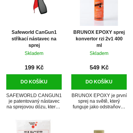
Safeworld CanGun1
BRUNOX EPOXY sprej
stříkací nástavec na
konvertor rzi 2v1 400
sprej
ml
Skladem
Skladem
199 Kč
549 Kč
DO KOŠÍKU
DO KOŠÍKU
SAFEWORLD CANGUN1
BRUNOX EPOXY je první
je patentovaný nástavec
sprej na světě, který
na sprejovou dózu, který ji
funguje jako odstraňovač
promění na profesionální
rzi s epoxidovou
stříkací...
pryskyřicí. Byl...