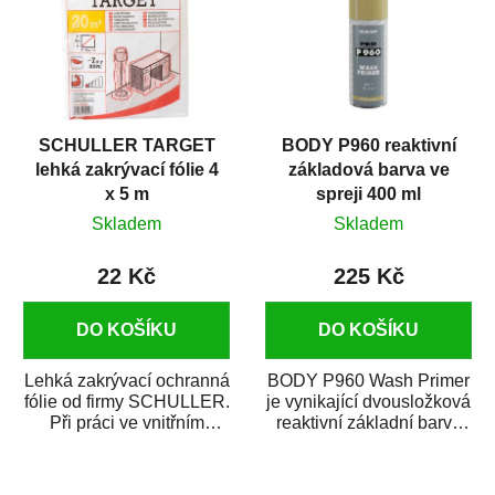
SCHULLER TARGET
BODY P960 reaktivní
lehká zakrývací fólie 4
základová barva ve
x 5 m
spreji 400 ml
Skladem
Skladem
22 Kč
225 Kč
DO KOŠÍKU
DO KOŠÍKU
Lehká zakrývací ochranná
BODY P960 Wash Primer
fólie od firmy SCHULLER.
je vynikající dvousložková
Při práci ve vnitřním
reaktivní základní barva
prostředí chrání před
ve spreji. Je vhodná
zastříkáním...
jako...