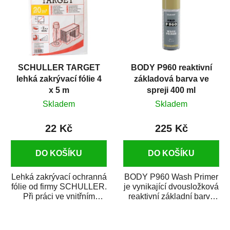
SCHULLER TARGET
BODY P960 reaktivní
lehká zakrývací fólie 4
základová barva ve
x 5 m
spreji 400 ml
Skladem
Skladem
22 Kč
225 Kč
DO KOŠÍKU
DO KOŠÍKU
Lehká zakrývací ochranná
BODY P960 Wash Primer
fólie od firmy SCHULLER.
je vynikající dvousložková
Při práci ve vnitřním
reaktivní základní barva
prostředí chrání před
ve spreji. Je vhodná
zastříkáním...
jako...