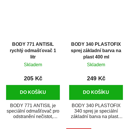
BODY 771 ANTISIL
BODY 340 PLASTOFIX
rychlý odmašťovač 1
sprej základní barva na
litr
plast 400 ml
Skladem
Skladem
205 Kč
249 Kč
DO KOŠÍKU
DO KOŠÍKU
BODY 771 ANTISIL je
BODY 340 PLASTOFIX
speciální odmašťovač pro
340 sprej je speciální
odstranění nečistot,
základní barva na plasty,
silikónu a mastnoty z
která zajistí přilnavost
povrchů před jejich...
vrchních...