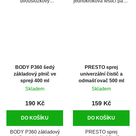
dvousložkový
jednokroková leštící pasta
polyesterový tmel s
nové generace s
dobrými plnícími
obsahem vysoce
schopnostmi. Je...
kvalitního...
BODY P360 šedý
PRESTO sprej
základový plnič ve
univerzální čistič a
spreji 400 ml
odmašťovač 500 ml
Skladem
Skladem
190 Kč
159 Kč
DO KOŠÍKU
DO KOŠÍKU
BODY P360 základový
PRESTO sprej