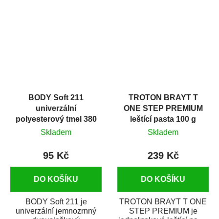
v autoopravárenství
určený především pro...
i v domácí dílně....
BODY Soft 211
TROTON BRAYT T
univerzální
ONE STEP PREMIUM
polyesterový tmel 380
leštící pasta 100 g
g
Skladem
Skladem
95 Kč
239 Kč
DO KOŠÍKU
DO KOŠÍKU
BODY Soft 211 je
TROTON BRAYT T ONE
univerzální jemnozrnný
STEP PREMIUM je