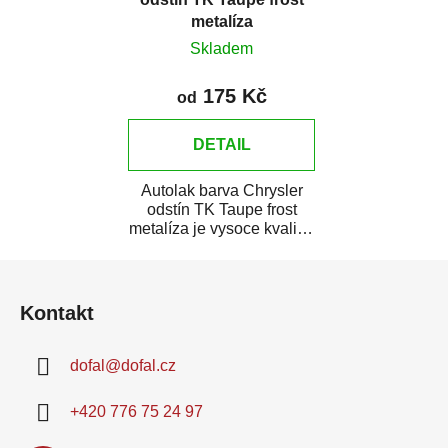
metalíza
Skladem
175 Kč
od
DETAIL
Autolak barva Chrysler
odstín TK Taupe frost
metalíza je vysoce kvalitní
barva na auto na bodové
Z
opravy,...
á
Kontakt
p
a
dofal
@
dofal.cz
t
í
+420 776 75 24 97