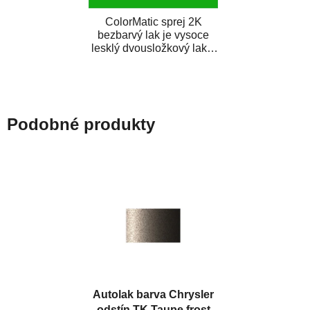
ColorMatic sprej 2K
bezbarvý lak je vysoce
lesklý dvousložkový lak s
tužidlem v spreji. Je
extrémně odolný...
Podobné produkty
Autolak barva Chrysler
odstín TK Taupe frost