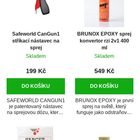
Safeworld CanGun1
BRUNOX EPOXY sprej
stříkací nástavec na
konvertor rzi 2v1 400
sprej
ml
Skladem
Skladem
199 Kč
549 Kč
DO KOŠÍKU
DO KOŠÍKU
SAFEWORLD CANGUN1
BRUNOX EPOXY je první
je patentovaný nástavec
sprej na světě, který
na sprejovou dózu, který ji
funguje jako odstraňovač
promění na profesionální
rzi s epoxidovou
stříkací...
pryskyřicí. Byl...