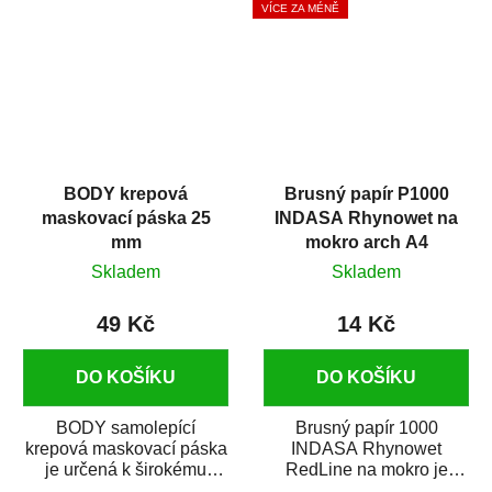
VÍCE ZA MÉNĚ
BODY krepová
Brusný papír P1000
maskovací páska 25
INDASA Rhynowet na
mm
mokro arch A4
Skladem
Skladem
49 Kč
14 Kč
DO KOŠÍKU
DO KOŠÍKU
BODY samolepící
Brusný papír 1000
krepová maskovací páska
INDASA Rhynowet
je určená k širokému
RedLine na mokro je
použití
voděodolný brusný papír