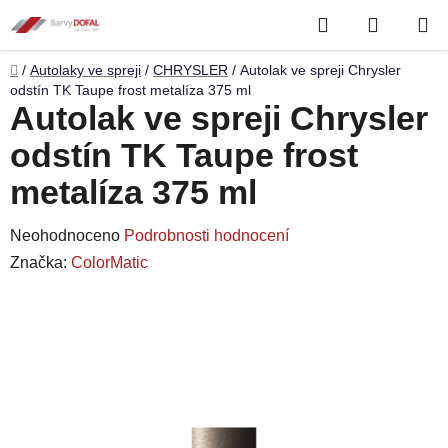
Přejít
Hledat
NÁKUP
na
obsah
KOŠÍK
Domů
/
Autolaky ve spreji
/
CHRYSLER
/
Autolak ve spreji Chrysler
odstín TK Taupe frost metalíza 375 ml
Autolak ve spreji Chrysler
odstín TK Taupe frost
metalíza 375 ml
Průměrné
Neohodnoceno
Podrobnosti hodnocení
hodnocení
Značka:
ColorMatic
produktu
je
0,0
z
5
hvězdiček.