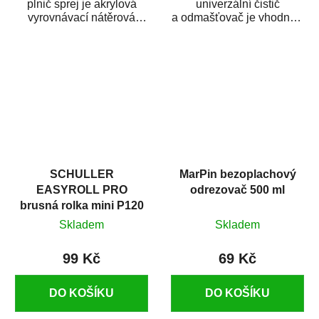
plnič sprej je akrylová
univerzální čistič
vyrovnávací nátěrová
a odmašťovač je vhodný k
hmota určená pro
odmašťování a čištění
vyplnění drobných...
kovových a plastových...
SCHULLER
MarPin bezoplachový
EASYROLL PRO
odrezovač 500 ml
brusná rolka mini P120
Skladem
Skladem
99 Kč
69 Kč
DO KOŠÍKU
DO KOŠÍKU