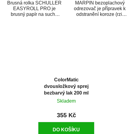
Brusná rolka SCHULLER
MARPIN bezoplachový
EASYROLL PRO je
odrezovač je přípravek k
brusný papír na suché
odstranění koroze (rzi)
broušení dodávaný ve
z kovových předmětů.
formě praktické rolky. Je...
Odrezovač po...
ColorMatic
dvousložkový sprej
bezbarvý lak 200 ml
Skladem
355 Kč
DO KOŠÍKU