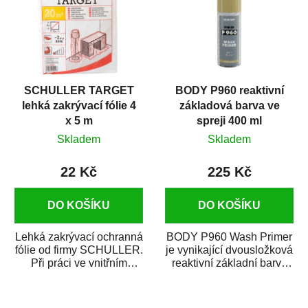
SCHULLER TARGET
BODY P960 reaktivní
lehká zakrývací fólie 4
základová barva ve
x 5 m
spreji 400 ml
Skladem
Skladem
22 Kč
225 Kč
DO KOŠÍKU
DO KOŠÍKU
Lehká zakrývací ochranná
BODY P960 Wash Primer
fólie od firmy SCHULLER.
je vynikající dvousložková
Při práci ve vnitřním
reaktivní základní barva
prostředí chrání před
ve spreji. Je vhodná
zastříkáním...
jako...