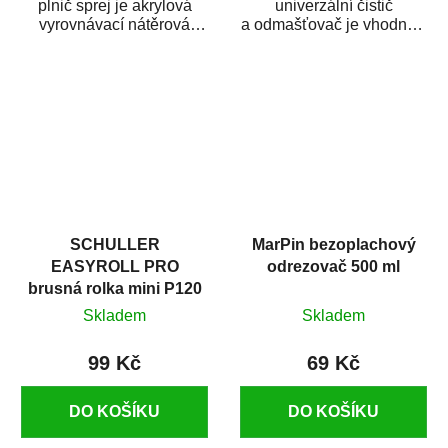
plnič sprej je akrylová
univerzální čistič
vyrovnávací nátěrová
a odmašťovač je vhodný k
hmota určená pro
odmašťování a čištění
vyplnění drobných...
kovových a plastových...
SCHULLER
MarPin bezoplachový
EASYROLL PRO
odrezovač 500 ml
brusná rolka mini P120
Skladem
Skladem
99 Kč
69 Kč
DO KOŠÍKU
DO KOŠÍKU