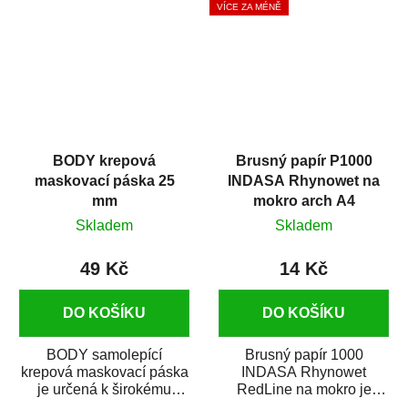
VÍCE ZA MÉNĚ
BODY krepová
Brusný papír P1000
maskovací páska 25
INDASA Rhynowet na
mm
mokro arch A4
Skladem
Skladem
49 Kč
14 Kč
DO KOŠÍKU
DO KOŠÍKU
BODY samolepící
Brusný papír 1000
krepová maskovací páska
INDASA Rhynowet
je určená k širokému
RedLine na mokro je
použití
voděodolný brusný papír