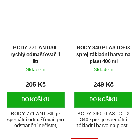
BODY 771 ANTISIL
BODY 340 PLASTOFIX
rychlý odmašťovač 1
sprej základní barva na
litr
plast 400 ml
Skladem
Skladem
205 Kč
249 Kč
DO KOŠÍKU
DO KOŠÍKU
BODY 771 ANTISIL je
BODY 340 PLASTOFIX
speciální odmašťovač pro
340 sprej je speciální
odstranění nečistot,
základní barva na plasty,
silikónu a mastnoty z
která zajistí přilnavost
povrchů před jejich...
vrchních...