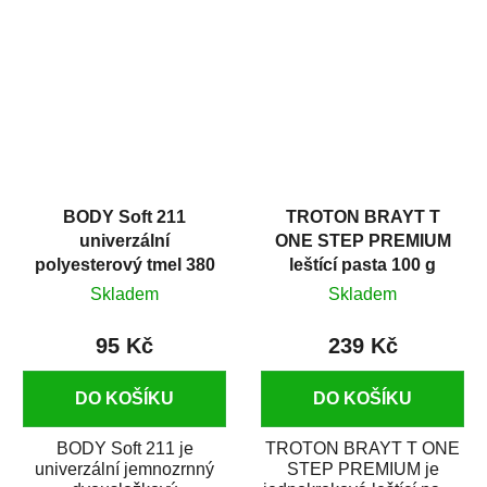
v autoopravárenství
určený především pro...
i v domácí dílně....
BODY Soft 211
TROTON BRAYT T
univerzální
ONE STEP PREMIUM
polyesterový tmel 380
leštící pasta 100 g
g
Skladem
Skladem
95 Kč
239 Kč
DO KOŠÍKU
DO KOŠÍKU
BODY Soft 211 je
TROTON BRAYT T ONE
univerzální jemnozrnný
STEP PREMIUM je