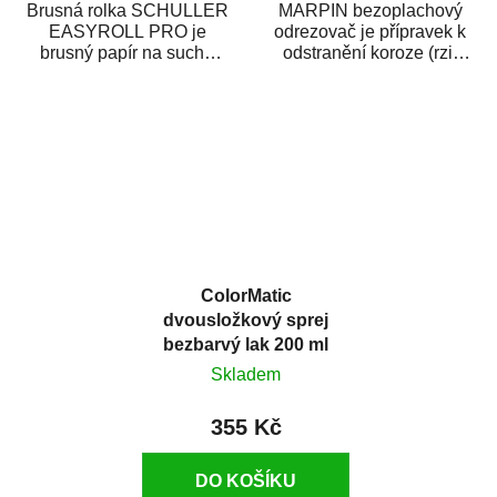
Brusná rolka SCHULLER
MARPIN bezoplachový
EASYROLL PRO je
odrezovač je přípravek k
brusný papír na suché
odstranění koroze (rzi)
broušení dodávaný ve
z kovových předmětů.
formě praktické rolky. Je...
Odrezovač po...
ColorMatic
dvousložkový sprej
bezbarvý lak 200 ml
Skladem
355 Kč
DO KOŠÍKU