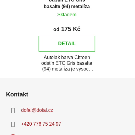
basalte (94) metalíza
Skladem
175 Kč
od
DETAIL
Autolak barva Citroen
odstín ETC Gris basalte
(94) metalíza je vysoce
kvalitní barva na auto na
Z
bodové...
á
Kontakt
p
a
dofal
@
dofal.cz
t
í
+420 776 75 24 97