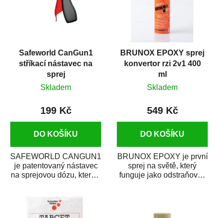
Safeworld CanGun1
BRUNOX EPOXY sprej
stříkací nástavec na
konvertor rzi 2v1 400
sprej
ml
Skladem
Skladem
199 Kč
549 Kč
DO KOŠÍKU
DO KOŠÍKU
SAFEWORLD CANGUN1
BRUNOX EPOXY je první
je patentovaný nástavec
sprej na světě, který
na sprejovou dózu, který ji
funguje jako odstraňovač
promění na profesionální
rzi s epoxidovou
stříkací...
pryskyřicí. Byl...