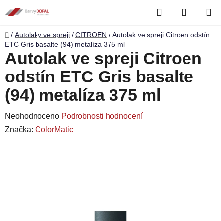
Přejít
Hledat
NÁKUP
na
obsah
KOŠÍK
Domů
/
Autolaky ve spreji
/
CITROEN
/
Autolak ve spreji Citroen odstín
ETC Gris basalte (94) metalíza 375 ml
Autolak ve spreji Citroen
odstín ETC Gris basalte
(94) metalíza 375 ml
Průměrné
Neohodnoceno
Podrobnosti hodnocení
hodnocení
Značka:
ColorMatic
produktu
je
0,0
z
5
hvězdiček.