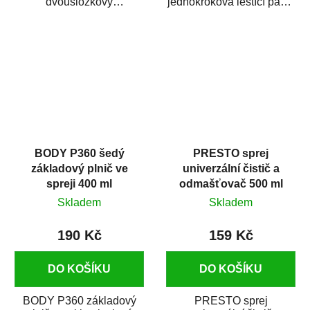
dvousložkový
jednokroková leštící pasta
polyesterový tmel s
nové generace s
dobrými plnícími
obsahem vysoce
schopnostmi. Je...
kvalitního...
BODY P360 šedý
PRESTO sprej
základový plnič ve
univerzální čistič a
spreji 400 ml
odmašťovač 500 ml
Skladem
Skladem
190 Kč
159 Kč
DO KOŠÍKU
DO KOŠÍKU
BODY P360 základový
PRESTO sprej