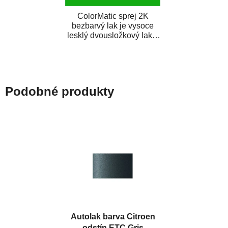
ColorMatic sprej 2K
bezbarvý lak je vysoce
lesklý dvousložkový lak s
tužidlem v spreji. Je
extrémně odolný...
Podobné produkty
Autolak barva Citroen
odstín ETC Gris