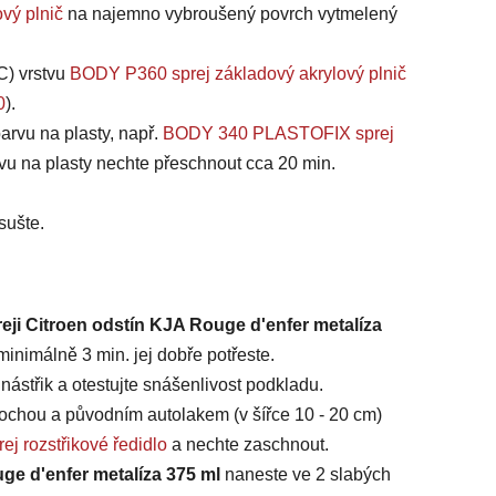
vý plnič
na najemno vybroušený povrch vytmelený
C) vrstvu
BODY P360 sprej základový akrylový plnič
0
).
arvu na plasty, např.
BODY 340 PLASTOFIX sprej
vu na plasty nechte přeschnout cca 20 min.
sušte.
eji Citroen odstín KJA Rouge d'enfer metalíza
inimálně 3 min. jej dobře potřeste.
ástřik a otestujte snášenlivost podkladu.
chou a původním autolakem (v šířce 10 - 20 cm)
ej rozstřikové ředidlo
a nechte zaschnout.
uge d'enfer metalíza 375 ml
naneste ve 2 slabých