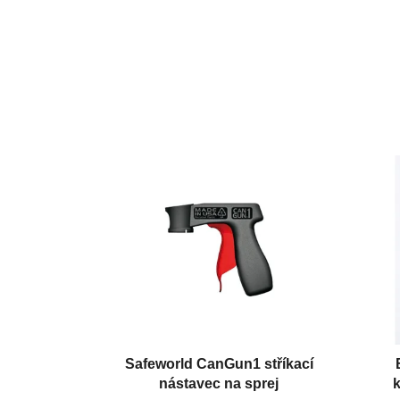
Safeworld CanGun1 stříkací
nástavec na sprej
k