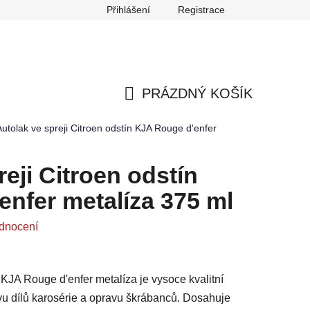
Přihlášení
Registrace
any osobních údajů
Reklamace
Odstoupení od smlouvy
PRÁZDNÝ KOŠÍK
NÁKUPNÍ
Autolak ve spreji Citroen odstín KJA Rouge d'enfer
KOŠÍK
eji Citroen odstín
nfer metalíza 375 ml
dnocení
n KJA Rouge d'enfer metalíza je vysoce kvalitní
avu dílů karosérie a opravu škrábanců. Dosahuje