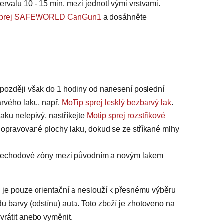
ervalu 10 - 15 min. mezi jednotlivými vrstvami.
na sprej SAFEWORLD CanGun1
a dosáhněte
jpozději však do 1 hodiny od nanesení poslední
arvého laku, např.
MoTip sprej lesklý bezbarvý lak
.
laku nelepivý, nastříkejte
Motip sprej rozstřikové
 opravované plochy laku, dokud se ze stříkané mlhy
 přechodové zóny mezi původním a novým lakem
 je pouze orientační a neslouží k přesnému výběru
du barvy (odstínu) auta. Toto zboží je zhotoveno na
vrátit anebo vyměnit.