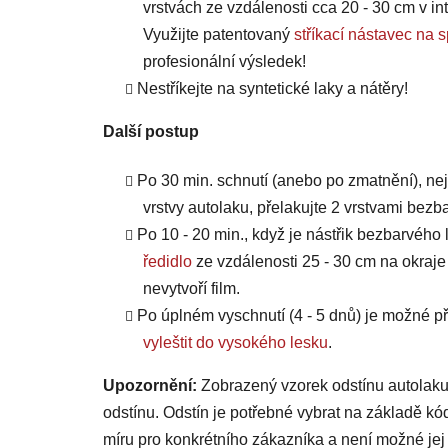
vrstvách ze vzdálenosti cca 20 - 30 cm v int
Využijte patentovaný
stříkací nástavec 
profesionální výsledek!
Nestříkejte na syntetické laky a nátěry!
Další postup
Po 30 min. schnutí (anebo po zmatnění), ne
vrstvy autolaku, přelakujte 2 vrstvami bezb
Po 10 - 20 min., když je nástřik bezbarvého 
ředidlo
ze vzdálenosti 25 - 30 cm na okraje
nevytvoří film.
Po úplném vyschnutí (4 - 5 dnů) je možné
vyleštit do vysokého lesku
.
Upozornění:
Zobrazený vzorek odstínu autolaku
odstínu. Odstín je potřebné vybrat na základě kó
míru pro konkrétního zákazníka a není možné jej 