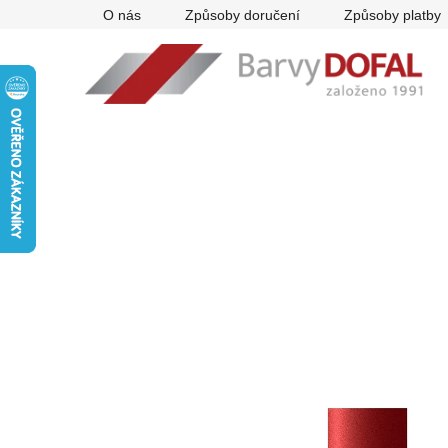
Přejít
O nás
Způsoby doručení
Způsoby platby
na
obsah