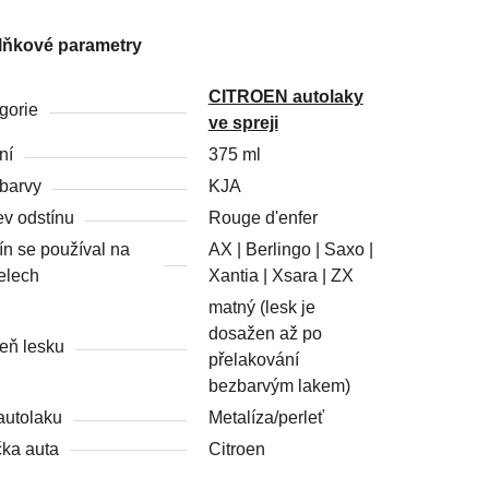
lňkové parametry
CITROEN autolaky
gorie
ve spreji
ní
375 ml
barvy
KJA
v odstínu
Rouge d'enfer
ín se používal na
AX | Berlingo | Saxo |
elech
Xantia | Xsara | ZX
matný (lesk je
dosažen až po
eň lesku
přelakování
bezbarvým lakem)
autolaku
Metalíza/perleť
ka auta
Citroen