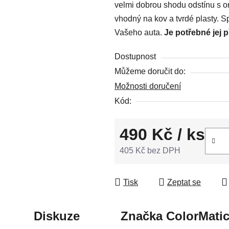
velmi dobrou shodu odstínu s or
z
vhodný na kov a tvrdé plasty. S
5
Vašeho auta.
Je potřebné jej 
hvězdiček.
Dostupnost
Můžeme doručit do:
Možnosti doručení
Kód:
490 Kč
/ ks
405 Kč bez DPH
Měrná cena:
Tisk
Zeptat se
Diskuze
Značka
ColorMati