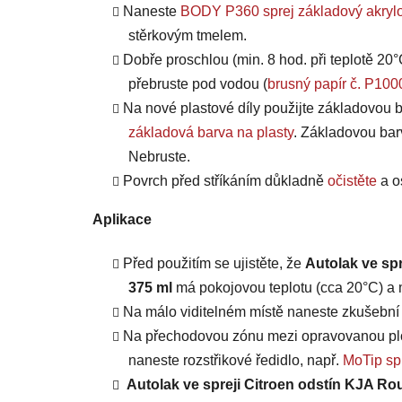
Naneste
BODY P360 sprej základový akrylo
stěrkovým tmelem.
Dobře proschlou (min. 8 hod. při teplotě 20°
přebruste pod vodou (
brusný papír č. P100
Na nové plastové díly použijte základovou b
základová barva na plasty
. Základovou bar
Nebruste.
Povrch před stříkáním důkladně
očistěte
a o
Aplikace
Před použitím se ujistěte, že
Autolak ve spr
375 ml
má pokojovou teplotu (cca 20°C) a m
Na málo viditelném místě naneste zkušební n
Na přechodovou zónu mezi opravovanou plo
naneste rozstřikové ředidlo, např.
MoTip spr
Autolak ve spreji Citroen odstín KJA Ro