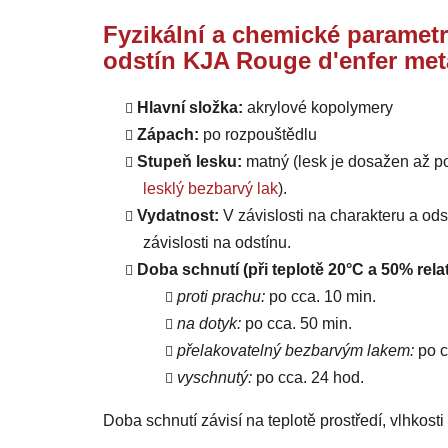
Fyzikální a chemické parametr
odstín KJA Rouge d'enfer met
Hlavní složka:
akrylové kopolymery
Zápach:
po rozpouštědlu
Stupeň lesku:
matný (lesk je dosažen až p
lesklý bezbarvý lak
).
Vydatnost:
V závislosti na charakteru a od
závislosti na odstínu.
Doba schnutí (při teplotě 20°C a 50% relat
proti prachu:
po cca. 10 min.
na dotyk:
po cca. 50 min.
přelakovatelný bezbarvým lakem:
po c
vyschnutý:
po cca. 24 hod.
Doba schnutí závisí na teplotě prostředí, vlhkost