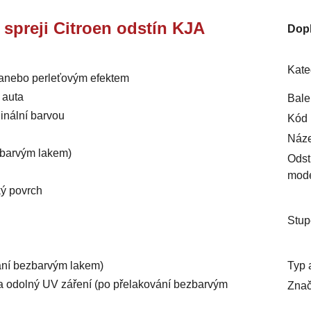
e spreji Citroen odstín KJA
Dop
Kate
m anebo perleťovým efektem
 auta
Bale
inální barvou
Kód 
Náze
ezbarvým lakem)
Odst
mod
ký povrch
Stup
Typ 
vání bezbarvým lakem)
ý a odolný UV záření (po přelakování bezbarvým
Znač