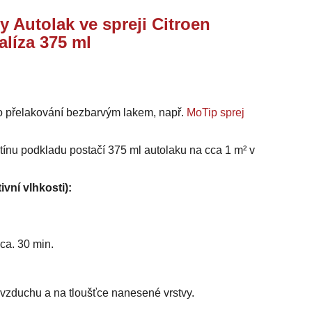
y Autolak ve spreji Citroen
alíza 375 ml
o přelakování bezbarvým lakem, např.
MoTip sprej
stínu podkladu postačí 375 ml autolaku na cca 1 m² v
ivní vlhkosti):
ca. 30 min.
i vzduchu a na tloušťce nanesené vrstvy.