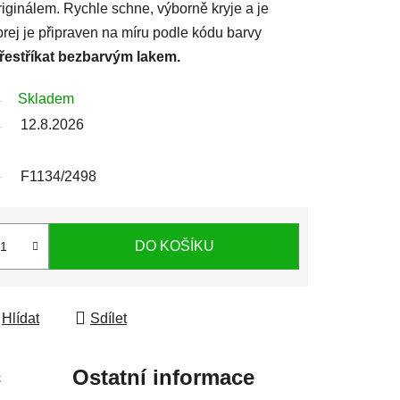
iginálem. Rychle schne, výborně kryje a je
prej je připraven na míru podle kódu barvy
přestříkat bezbarvým lakem.
Skladem
12.8.2026
F1134/2498
DO KOŠÍKU
Hlídat
Sdílet
c
Ostatní informace