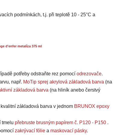
acích podmínkách, t.j. při teplotě 10 - 25°C a
e d'enfer metalíza 375 ml
případě potřeby odstraňte rez pomocí
odrezovače
.
arvu, např.
MoTip sprej akrylová základová barva
(na
ktivní základová barva
(na hliník anebo čerstvý
a kvalitní základová barva v jednom
BRUNOX epoxy
í tmelu
přebruste brusným papírem č. P120 - P150
.
, pomocí
zakrývací fólie
a
maskovací pásky
.