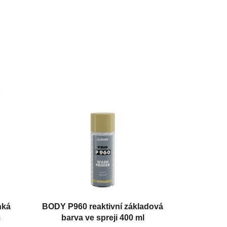
hká
BODY P960 reaktivní základová
m
barva ve spreji 400 ml