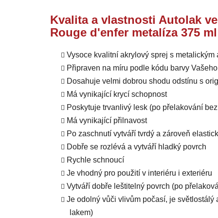
Kvalita a vlastnosti Autolak v
Rouge d'enfer metalíza 375 ml
Vysoce kvalitní akrylový sprej s metalický
Připraven na míru podle kódu barvy Vašeho
Dosahuje velmi dobrou shodu odstínu s orig
Má vynikající krycí schopnost
Poskytuje trvanlivý lesk (po přelakování b
Má vynikající přilnavost
Po zaschnutí vytváří tvrdý a zároveň elastic
Dobře se rozlévá a vytváří hladký povrch
Rychle schnoucí
Je vhodný pro použití v interiéru i exteriéru
Vytváří dobře leštitelný povrch (po přelako
Je odolný vůči vlivům počasí, je světlostál
lakem)