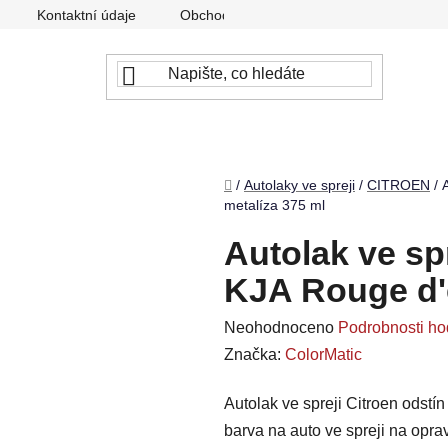
Kontaktní údaje
Obchodní podmínky
Podmínky ochr
Domů
/
Autolaky ve spreji
/
CITROEN
/
metalíza 375 ml
Autolak ve spr
KJA Rouge d'e
Průměrné
Neohodnoceno
Podrobnosti ho
hodnocení
Značka:
ColorMatic
produktu
Autolak ve spreji Citroen odstí
je
barva na auto ve spreji na opr
0,0