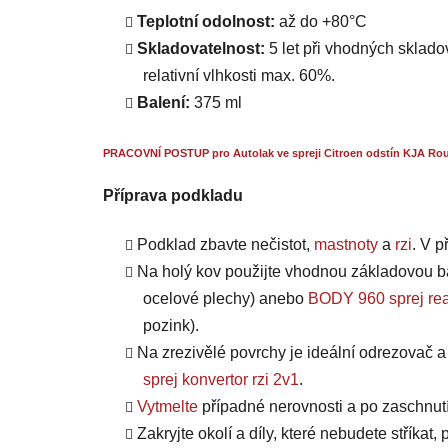
Teplotní odolnost:
až do +80°C
Skladovatelnost:
5 let při vhodných skladov
relativní vlhkosti max. 60%.
Balení:
375 ml
PRACOVNÍ POSTUP pro Autolak ve spreji Citroen odstín KJA Roug
Příprava podkladu
Podklad zbavte nečistot,
mastnoty
a
rzi
. V 
Na holý kov použijte vhodnou základovou b
ocelové plechy) anebo
BODY 960 sprej rea
pozink).
Na zrezivělé povrchy je ideální odrezovač 
sprej konvertor rzi 2v1
.
Vytmelte
případné nerovnosti a po zaschnut
Zakryjte okolí a díly, které nebudete stříkat