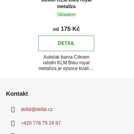
metalíza
Skladem
175 Kč
od
DETAIL
Autolak barva Citroen
odstín KLM Bleu royal
metalíza je vysoce kvalitní
barva na auto na bodové
Z
opravy,...
á
Kontakt
p
a
dofal
@
dofal.cz
t
í
+420 776 75 24 97