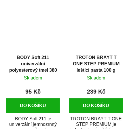
v autoopravárenství
určený především pro...
i v domácí dílně....
BODY Soft 211
TROTON BRAYT T
univerzální
ONE STEP PREMIUM
polyesterový tmel 380
leštící pasta 100 g
g
Skladem
Skladem
95 Kč
239 Kč
DO KOŠÍKU
DO KOŠÍKU
BODY Soft 211 je
TROTON BRAYT T ONE
univerzální jemnozrnný
STEP PREMIUM je