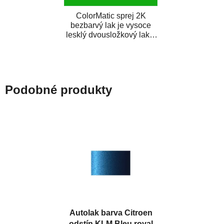
ColorMatic sprej 2K
bezbarvý lak je vysoce
lesklý dvousložkový lak s
tužidlem v spreji. Je
extrémně odolný...
Podobné produkty
Autolak barva Citroen
odstín KLM Bleu royal