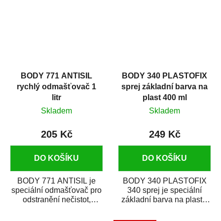
BODY 771 ANTISIL
BODY 340 PLASTOFIX
rychlý odmašťovač 1
sprej základní barva na
litr
plast 400 ml
Skladem
Skladem
205 Kč
249 Kč
DO KOŠÍKU
DO KOŠÍKU
BODY 771 ANTISIL je
BODY 340 PLASTOFIX
speciální odmašťovač pro
340 sprej je speciální
odstranění nečistot,
základní barva na plasty,
silikónu a mastnoty z
která zajistí přilnavost
povrchů před jejich...
vrchních...