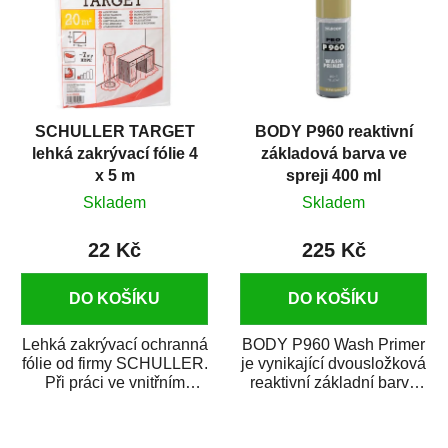
SCHULLER TARGET
BODY P960 reaktivní
lehká zakrývací fólie 4
základová barva ve
x 5 m
spreji 400 ml
Skladem
Skladem
22 Kč
225 Kč
DO KOŠÍKU
DO KOŠÍKU
Lehká zakrývací ochranná
BODY P960 Wash Primer
fólie od firmy SCHULLER.
je vynikající dvousložková
Při práci ve vnitřním
reaktivní základní barva
prostředí chrání před
ve spreji. Je vhodná
zastříkáním...
jako...