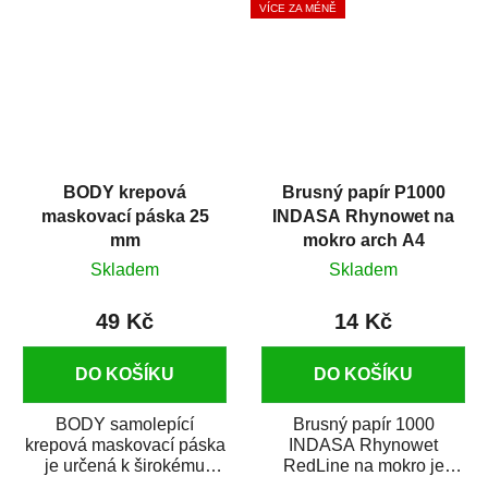
VÍCE ZA MÉNĚ
BODY krepová
Brusný papír P1000
maskovací páska 25
INDASA Rhynowet na
mm
mokro arch A4
Skladem
Skladem
49 Kč
14 Kč
DO KOŠÍKU
DO KOŠÍKU
BODY samolepící
Brusný papír 1000
krepová maskovací páska
INDASA Rhynowet
je určená k širokému
RedLine na mokro je
použití
voděodolný brusný papír