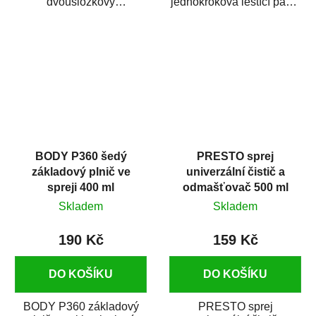
dvousložkový
jednokroková leštící pasta
polyesterový tmel s
nové generace s
dobrými plnícími
obsahem vysoce
schopnostmi. Je...
kvalitního...
BODY P360 šedý
PRESTO sprej
základový plnič ve
univerzální čistič a
spreji 400 ml
odmašťovač 500 ml
Skladem
Skladem
190 Kč
159 Kč
DO KOŠÍKU
DO KOŠÍKU
BODY P360 základový
PRESTO sprej