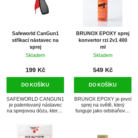
Safeworld CanGun1
BRUNOX EPOXY sprej
stříkací nástavec na
konvertor rzi 2v1 400
sprej
ml
Skladem
Skladem
199 Kč
549 Kč
DO KOŠÍKU
DO KOŠÍKU
SAFEWORLD CANGUN1
BRUNOX EPOXY je první
je patentovaný nástavec
sprej na světě, který
na sprejovou dózu, který ji
funguje jako odstraňovač
promění na profesionální
rzi s epoxidovou
stříkací...
pryskyřicí. Byl...