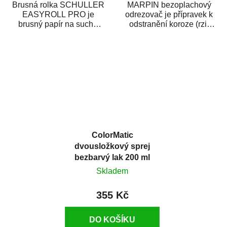
Brusná rolka SCHULLER
MARPIN bezoplachový
EASYROLL PRO je
odrezovač je přípravek k
brusný papír na suché
odstranění koroze (rzi)
broušení dodávaný ve
z kovových předmětů.
formě praktické rolky. Je...
Odrezovač po...
ColorMatic
dvousložkový sprej
bezbarvý lak 200 ml
Skladem
355 Kč
DO KOŠÍKU