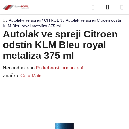
Přejít
Hledat
NÁKUP
na
obsah
KOŠÍK
Domů
/
Autolaky ve spreji
/
CITROEN
/
Autolak ve spreji Citroen odstín
KLM Bleu royal metalíza 375 ml
Autolak ve spreji Citroen
odstín KLM Bleu royal
metalíza 375 ml
Průměrné
Neohodnoceno
Podrobnosti hodnocení
hodnocení
Značka:
ColorMatic
produktu
je
0,0
z
5
hvězdiček.