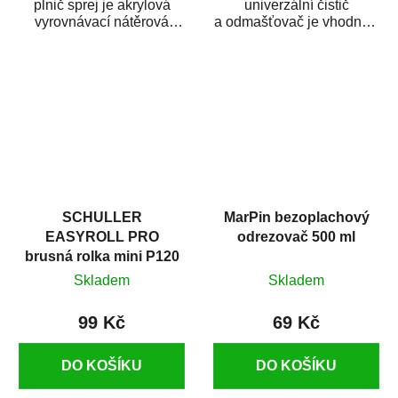
plnič sprej je akrylová
univerzální čistič
vyrovnávací nátěrová
a odmašťovač je vhodný k
hmota určená pro
odmašťování a čištění
vyplnění drobných...
kovových a plastových...
SCHULLER
MarPin bezoplachový
EASYROLL PRO
odrezovač 500 ml
brusná rolka mini P120
Skladem
Skladem
99 Kč
69 Kč
DO KOŠÍKU
DO KOŠÍKU