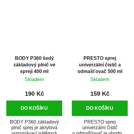
dobrými plnícími
obsahem vysoce
schopnostmi. Je...
kvalitního...
BODY P360 šedý
PRESTO sprej
základový plnič ve
univerzální čistič a
spreji 400 ml
odmašťovač 500 ml
Skladem
Skladem
190 Kč
159 Kč
DO KOŠÍKU
DO KOŠÍKU
BODY P360 základový
PRESTO sprej
plnič sprej je akrylová
univerzální čistič
vyrovnávací nátěrová
a odmašťovač je vhodný k