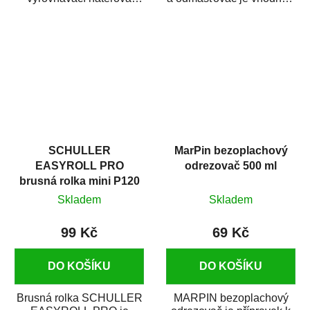
hmota určená pro
odmašťování a čištění
vyplnění drobných...
kovových a plastových...
SCHULLER
MarPin bezoplachový
EASYROLL PRO
odrezovač 500 ml
brusná rolka mini P120
Skladem
Skladem
99 Kč
69 Kč
DO KOŠÍKU
DO KOŠÍKU
Brusná rolka SCHULLER
MARPIN bezoplachový