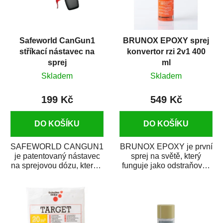
Safeworld CanGun1
BRUNOX EPOXY sprej
stříkací nástavec na
konvertor rzi 2v1 400
sprej
ml
Skladem
Skladem
199 Kč
549 Kč
DO KOŠÍKU
DO KOŠÍKU
SAFEWORLD CANGUN1
BRUNOX EPOXY je první
je patentovaný nástavec
sprej na světě, který
na sprejovou dózu, který ji
funguje jako odstraňovač
promění na profesionální
rzi s epoxidovou
stříkací...
pryskyřicí. Byl...