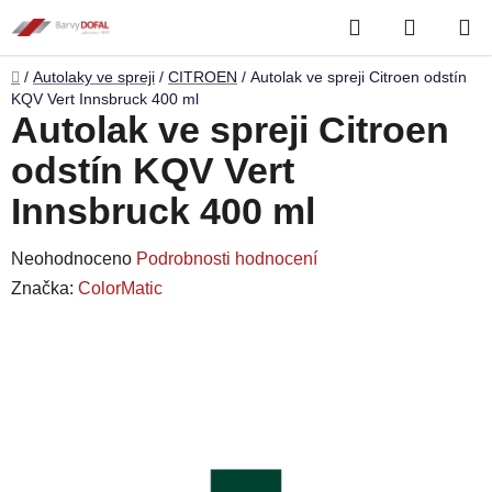
Přejít
Hledat
NÁKUP
na
obsah
KOŠÍK
Domů
/
Autolaky ve spreji
/
CITROEN
/
Autolak ve spreji Citroen odstín
KQV Vert Innsbruck 400 ml
Autolak ve spreji Citroen
odstín KQV Vert
Innsbruck 400 ml
Průměrné
Neohodnoceno
Podrobnosti hodnocení
hodnocení
Značka:
ColorMatic
produktu
je
0,0
z
5
hvězdiček.