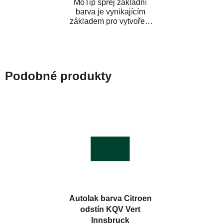
MoTip sprej základní
barva je vynikajícím
základem pro vytvoření
neutrálního podkladu pod
vrchní lak. Je...
Podobné produkty
Autolak barva Citroen
odstín KQV Vert
Innsbruck