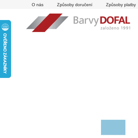
Přejít
O nás
Způsoby doručení
Způsoby platby
na
obsah