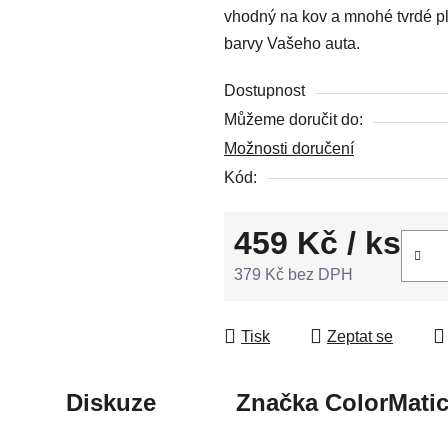
vhodný na kov a mnohé tvrdé pla
5
barvy Vašeho auta.
hvězdiček.
Dostupnost
Můžeme doručit do:
Možnosti doručení
Kód:
459 Kč
/ ks
379 Kč bez DPH
Měrná cena:
Tisk
Zeptat se
Diskuze
Značka
ColorMati