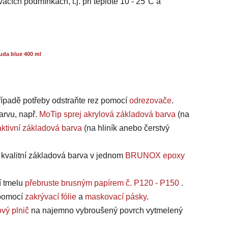
acích podmínkách, t.j. při teplotě 10 - 25°C a
uda blue 400 ml
případě potřeby odstraňte rez pomocí
odrezovače
.
arvu, např.
MoTip sprej akrylová základová barva
(na
ktivní základová barva
(na hliník anebo čerstvý
a kvalitní základová barva v jednom
BRUNOX epoxy
í tmelu
přebruste brusným papírem č. P120 - P150
.
, pomocí
zakrývací fólie
a
maskovací pásky
.
vý plnič
na najemno vybroušený povrch vytmelený