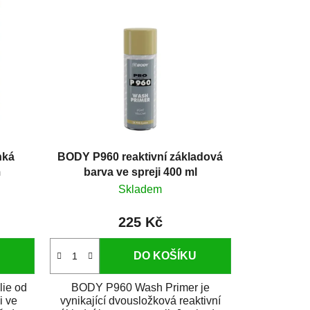
hká
BODY P960 reaktivní základová
m
barva ve spreji 400 ml
Skladem
225 Kč
DO KOŠÍKU
lie od
BODY P960 Wash Primer je
i ve
vynikající dvousložková reaktivní