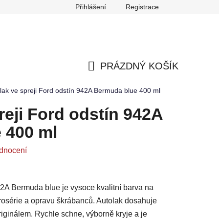
Přihlášení
Registrace
any osobních údajů
Reklamace
Odstoupení od smlouvy
PRÁZDNÝ KOŠÍK
NÁKUPNÍ
lak ve spreji Ford odstín 942A Bermuda blue 400 ml
KOŠÍK
reji Ford odstín 942A
 400 ml
dnocení
42A Bermuda blue je vysoce kvalitní barva na
arosérie a opravu škrábanců. Autolak dosahuje
iginálem. Rychle schne, výborně kryje a je