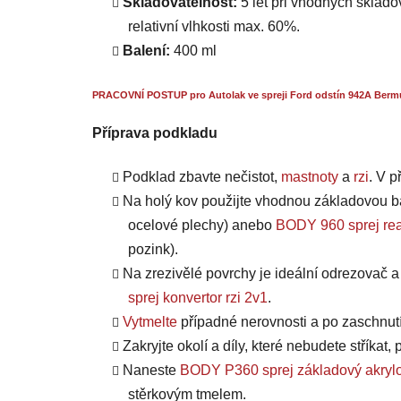
Skladovatelnost:
5 let při vhodných skladov
relativní vlhkosti max. 60%.
Balení:
400 ml
PRACOVNÍ POSTUP pro Autolak ve spreji Ford odstín 942A Berm
Příprava podkladu
Podklad zbavte nečistot,
mastnoty
a
rzi
. V 
Na holý kov použijte vhodnou základovou b
ocelové plechy) anebo
BODY 960 sprej rea
pozink).
Na zrezivělé povrchy je ideální odrezovač 
sprej konvertor rzi 2v1
.
Vytmelte
případné nerovnosti a po zaschnut
Zakryjte okolí a díly, které nebudete stříkat
Naneste
BODY P360 sprej základový akrylo
stěrkovým tmelem.