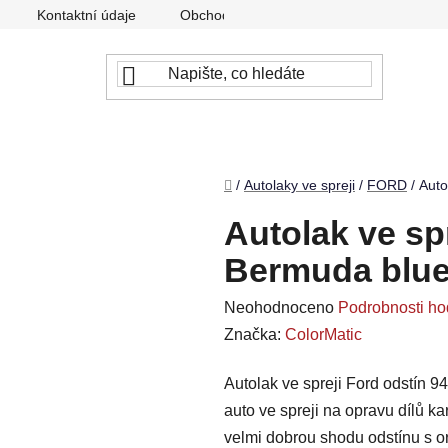
Kontaktní údaje
Obchodní podmínky
Podmínky ochr
Domů
/
Autolaky ve spreji
/
FORD
/
Auto
Autolak ve sp
Bermuda blue
Průměrné
Neohodnoceno
Podrobnosti ho
hodnocení
Značka:
ColorMatic
produktu
Autolak ve spreji Ford odstín 9
je
auto ve spreji na opravu dílů k
0,0
velmi dobrou shodu odstínu s or
z