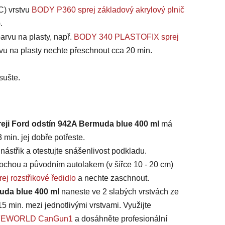
C) vrstvu
BODY P360 sprej základový akrylový plnič
).
arvu na plasty, např.
BODY 340 PLASTOFIX sprej
vu na plasty nechte přeschnout cca 20 min.
sušte.
reji Ford odstín 942A Bermuda blue 400 ml
má
min. jej dobře potřeste.
ástřik a otestujte snášenlivost podkladu.
chou a původním autolakem (v šířce 10 - 20 cm)
ej rozstřikové ředidlo
a nechte zaschnout.
muda blue 400 ml
naneste ve 2 slabých vrstvách ze
15 min. mezi jednotlivými vrstvami. Využijte
 SAFEWORLD CanGun1
a dosáhněte profesionální