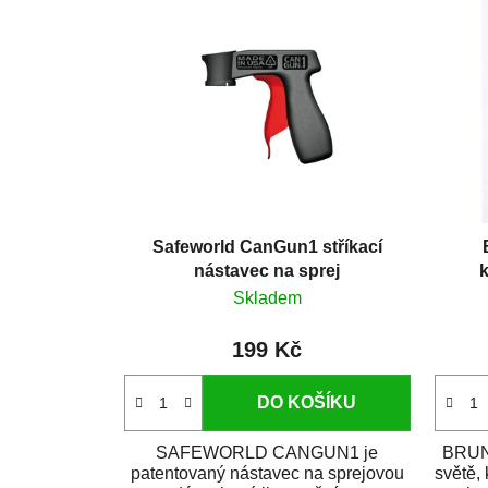
Safeworld CanGun1 stříkací
nástavec na sprej
k
Skladem
199 Kč
DO KOŠÍKU
SAFEWORLD CANGUN1 je
BRUNO
patentovaný nástavec na sprejovou
světě,