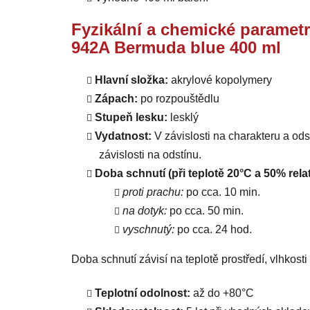
Fyzikální a chemické parametr
942A Bermuda blue 400 ml
Hlavní složka:
akrylové kopolymery
Zápach:
po rozpouštědlu
Stupeň lesku:
lesklý
Vydatnost:
V závislosti na charakteru a od
závislosti na odstínu.
Doba schnutí (při teplotě 20°C a 50% relat
proti prachu:
po cca. 10 min.
na dotyk:
po cca. 50 min.
vyschnutý:
po cca. 24 hod.
Doba schnutí závisí na teplotě prostředí, vlhkost
Teplotní odolnost:
až do +80°C