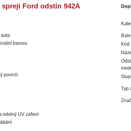
e spreji Ford odstín 942A
Dop
Kate
 auta
Bale
inální barvou
Kód 
Náze
Odst
mod
ký povrch
Stup
Typ 
Znač
 a odolný UV záření
rábání