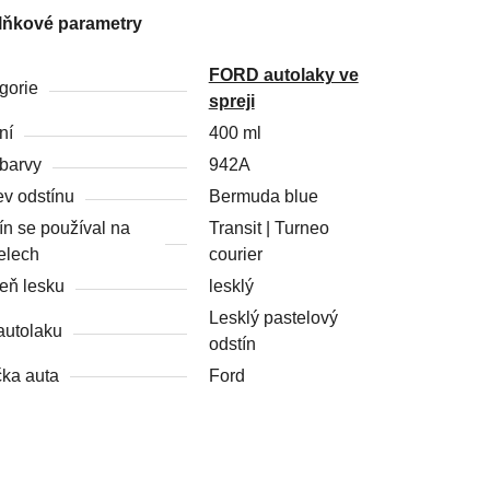
lňkové parametry
FORD autolaky ve
gorie
spreji
ní
400 ml
barvy
942A
v odstínu
Bermuda blue
ín se používal na
Transit | Turneo
elech
courier
eň lesku
lesklý
Lesklý pastelový
autolaku
odstín
ka auta
Ford