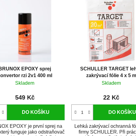
BRUNOX EPOXY sprej
SCHULLER TARGET le
onvertor rzi 2v1 400 ml
zakrývací fólie 4 x 5 
Skladem
Skladem
549 Kč
22 Kč
DO KOŠÍKU
DO KOŠÍKU
X EPOXY je první sprej na
Lehká zakrývací ochranná fó
 který funguje jako odstraňovač
firmy SCHULLER. Při prác