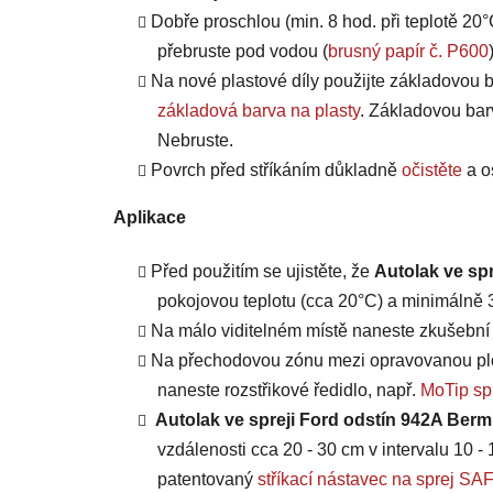
Dobře proschlou (min. 8 hod. při teplotě 20°
přebruste pod vodou (
brusný papír č. P600
Na nové plastové díly použijte základovou b
základová barva na plasty
. Základovou bar
Nebruste.
Povrch před stříkáním důkladně
očistěte
a o
Aplikace
Před použitím se ujistěte, že
Autolak ve sp
pokojovou teplotu (cca 20°C) a minimálně 3 
Na málo viditelném místě naneste zkušební n
Na přechodovou zónu mezi opravovanou plo
naneste rozstřikové ředidlo, např.
MoTip spr
Autolak ve spreji Ford odstín 942A Ber
vzdálenosti cca 20 - 30 cm v intervalu 10 - 
patentovaný
stříkací nástavec na sprej