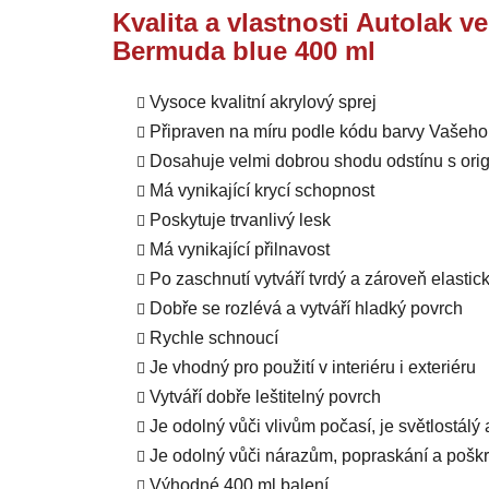
Kvalita a vlastnosti Autolak v
Bermuda blue 400 ml
Vysoce kvalitní akrylový sprej
Připraven na míru podle kódu barvy Vašeho
Dosahuje velmi dobrou shodu odstínu s orig
Má vynikající krycí schopnost
Poskytuje trvanlivý lesk
Má vynikající přilnavost
Po zaschnutí vytváří tvrdý a zároveň elastic
Dobře se rozlévá a vytváří hladký povrch
Rychle schnoucí
Je vhodný pro použití v interiéru i exteriéru
Vytváří dobře leštitelný povrch
Je odolný vůči vlivům počasí, je světlostálý
Je odolný vůči nárazům, popraskání a pošk
Výhodné 400 ml balení