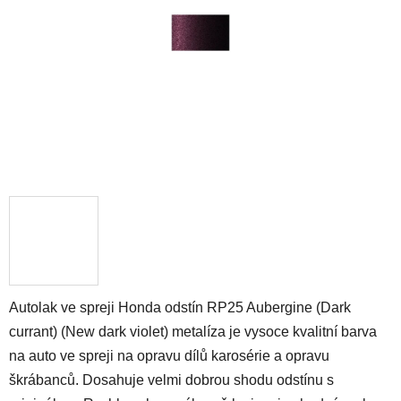
hvězdiček.
Autolak ve spreji Honda odstín RP25 Aubergine (Dark
currant) (New dark violet) metalíza je vysoce kvalitní barva
na auto ve spreji na opravu dílů karosérie a opravu
škrábanců. Dosahuje velmi dobrou shodu odstínu s