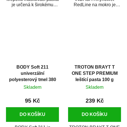
je určená k širokému
RedLine na mokro je
použití
voděodolný brusný papír
v autoopravárenství
určený především pro...
i v domácí dílně....
BODY Soft 211
TROTON BRAYT T
univerzální
ONE STEP PREMIUM
polyesterový tmel 380
leštící pasta 100 g
g
Skladem
Skladem
95 Kč
239 Kč
DO KOŠÍKU
DO KOŠÍKU