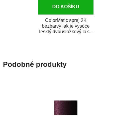
DO KOŠÍKU
ColorMatic sprej 2K
bezbarvý lak je vysoce
lesklý dvousložkový lak s
tužidlem v spreji. Je
extrémně odolný...
Podobné produkty