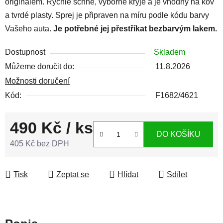
originálem. Rychle schne, výborně kryje a je vhodný na kov
a tvrdé plasty. Sprej je připraven na míru podle kódu barvy
Vašeho auta.
Je potřebné jej přestříkat bezbarvým lakem.
Dostupnost
Skladem
Můžeme doručit do:
11.8.2026
Možnosti doručení
Kód:
F1682/4621
490 Kč
/ ks
DO KOŠÍKU
405 Kč bez DPH
Měrná cena:
Tisk
Zeptat se
Hlídat
Sdílet