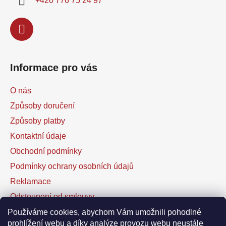
+420 776 75 24 97
Informace pro vás
O nás
Způsoby doručení
Způsoby platby
Kontaktní údaje
Obchodní podmínky
Podmínky ochrany osobních údajů
Reklamace
Odstoupení od smlouvy
Kontaktní formulář
Používáme cookies, abychom Vám umožnili pohodlné
prohlížení webu a díky analýze provozu webu neustále