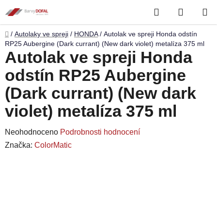
Přejít
Hledat
NÁKUP
na
obsah
KOŠÍK
Domů
/
Autolaky ve spreji
/
HONDA
/
Autolak ve spreji Honda odstín
RP25 Aubergine (Dark currant) (New dark violet) metalíza 375 ml
Autolak ve spreji Honda
odstín RP25 Aubergine
(Dark currant) (New dark
violet) metalíza 375 ml
Průměrné
Neohodnoceno
Podrobnosti hodnocení
hodnocení
Značka:
ColorMatic
produktu
je
0,0
z
5