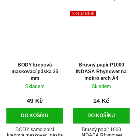
silikónu a mastnoty z
která zajistí přilnavost
povrchů před jejich...
vrchních...
VÍCE ZA MÉNĚ
BODY krepová
Brusný papír P1000
maskovací páska 25
INDASA Rhynowet na
mm
mokro arch A4
Skladem
Skladem
49 Kč
14 Kč
DO KOŠÍKU
DO KOŠÍKU
BODY samolepící
Brusný papír 1000
krepová maskovací páska
INDASA Rhynowet