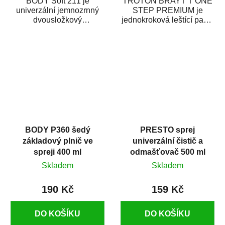
BODY Soft 211 je
TROTON BRAYT T ONE
univerzální jemnozrnný
STEP PREMIUM je
dvousložkový
jednokroková leštící pasta
polyesterový tmel s
nové generace s
dobrými plnícími
obsahem vysoce
schopnostmi. Je...
kvalitního...
BODY P360 šedý
PRESTO sprej
základový plnič ve
univerzální čistič a
spreji 400 ml
odmašťovač 500 ml
Skladem
Skladem
190 Kč
159 Kč
DO KOŠÍKU
DO KOŠÍKU