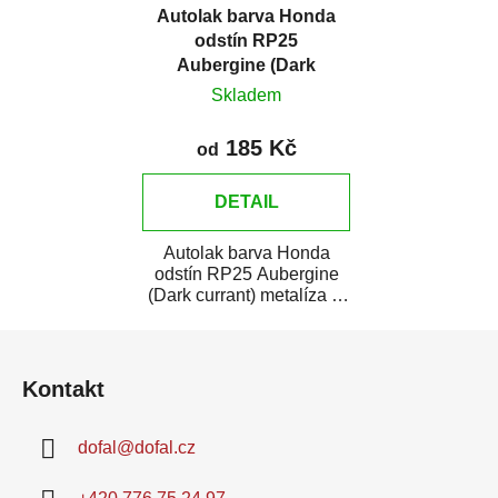
Autolak barva Honda
odstín RP25
Aubergine (Dark
currant) metalíza
Skladem
185 Kč
od
DETAIL
Autolak barva Honda
odstín RP25 Aubergine
(Dark currant) metalíza je
vysoce kvalitní barva na
Z
auto na...
á
Kontakt
p
a
dofal
@
dofal.cz
t
í