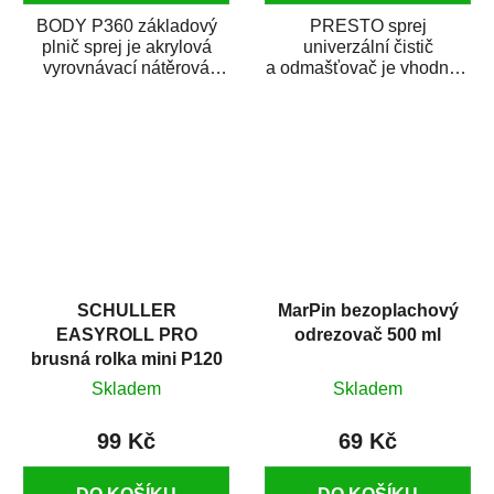
BODY P360 základový
PRESTO sprej
plnič sprej je akrylová
univerzální čistič
vyrovnávací nátěrová
a odmašťovač je vhodný k
hmota určená pro
odmašťování a čištění
vyplnění drobných...
kovových a plastových...
SCHULLER
MarPin bezoplachový
EASYROLL PRO
odrezovač 500 ml
brusná rolka mini P120
Skladem
Skladem
99 Kč
69 Kč