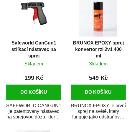
Safeworld CanGun1
BRUNOX EPOXY sprej
stříkací nástavec na
konvertor rzi 2v1 400
sprej
ml
Skladem
Skladem
199 Kč
549 Kč
DO KOŠÍKU
DO KOŠÍKU
SAFEWORLD CANGUN1
BRUNOX EPOXY je první
je patentovaný nástavec
sprej na světě, který
na sprejovou dózu, který ji
funguje jako odstraňovač
promění na profesionální
rzi s epoxidovou
stříkací...
pryskyřicí. Byl...