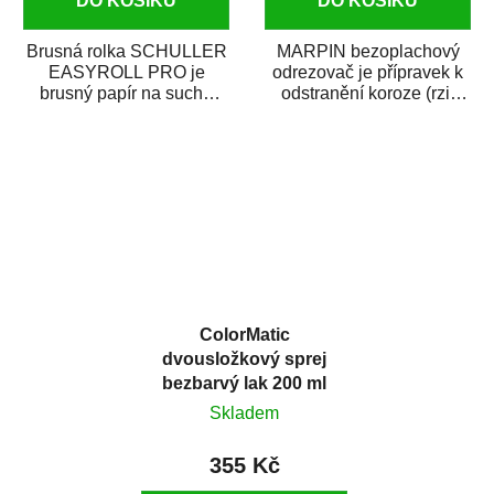
DO KOŠÍKU
DO KOŠÍKU
Brusná rolka SCHULLER
MARPIN bezoplachový
EASYROLL PRO je
odrezovač je přípravek k
brusný papír na suché
odstranění koroze (rzi)
broušení dodávaný ve
z kovových předmětů.
formě praktické rolky. Je...
Odrezovač po...
ColorMatic
dvousložkový sprej
bezbarvý lak 200 ml
Skladem
355 Kč