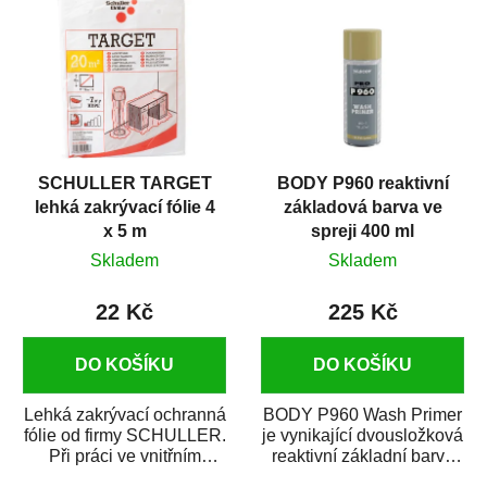
SCHULLER TARGET
BODY P960 reaktivní
lehká zakrývací fólie 4
základová barva ve
x 5 m
spreji 400 ml
Skladem
Skladem
22 Kč
225 Kč
DO KOŠÍKU
DO KOŠÍKU
Lehká zakrývací ochranná
BODY P960 Wash Primer
fólie od firmy SCHULLER.
je vynikající dvousložková
Při práci ve vnitřním
reaktivní základní barva
prostředí chrání před
ve spreji. Je vhodná