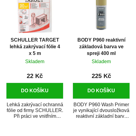
SCHULLER TARGET
BODY P960 reaktivní
lehká zakrývací fólie 4
základová barva ve
x 5 m
spreji 400 ml
Skladem
Skladem
22 Kč
225 Kč
DO KOŠÍKU
DO KOŠÍKU
Lehká zakrývací ochranná
BODY P960 Wash Primer
fólie od firmy SCHULLER.
je vynikající dvousložková
Při práci ve vnitřním
reaktivní základní barva
prostředí chrání před
ve spreji. Je vhodná
zastříkáním...
jako...