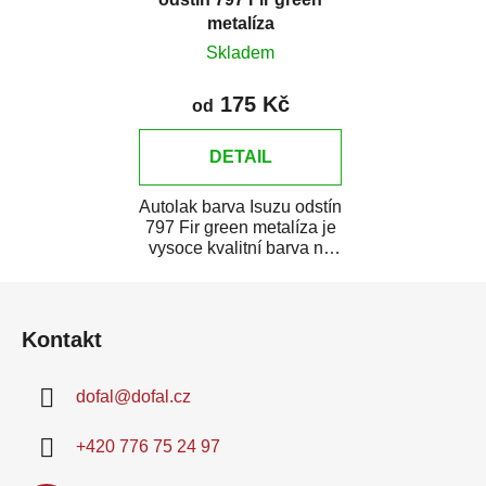
metalíza
Skladem
175 Kč
od
DETAIL
Autolak barva Isuzu odstín
797 Fir green metalíza je
vysoce kvalitní barva na
auto na bodové opravy,
Z
opravy...
á
Kontakt
p
a
dofal
@
dofal.cz
t
í
+420 776 75 24 97