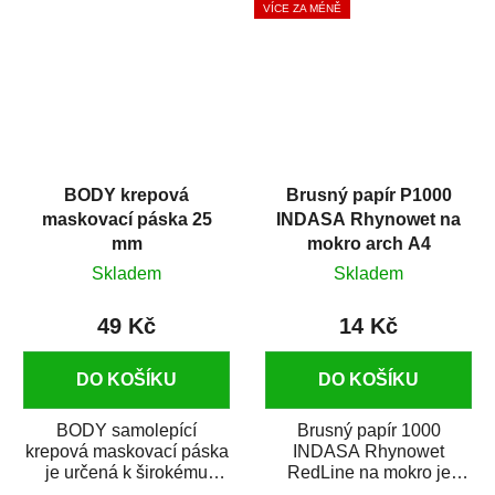
VÍCE ZA MÉNĚ
BODY krepová
Brusný papír P1000
maskovací páska 25
INDASA Rhynowet na
mm
mokro arch A4
Skladem
Skladem
49 Kč
14 Kč
DO KOŠÍKU
DO KOŠÍKU
BODY samolepící
Brusný papír 1000
krepová maskovací páska
INDASA Rhynowet
je určená k širokému
RedLine na mokro je
použití
voděodolný brusný papír