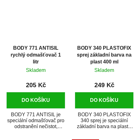
BODY 771 ANTISIL
BODY 340 PLASTOFIX
rychlý odmašťovač 1
sprej základní barva na
litr
plast 400 ml
Skladem
Skladem
205 Kč
249 Kč
DO KOŠÍKU
DO KOŠÍKU
BODY 771 ANTISIL je
BODY 340 PLASTOFIX
speciální odmašťovač pro
340 sprej je speciální
odstranění nečistot,
základní barva na plasty,
silikónu a mastnoty z
která zajistí přilnavost
povrchů před jejich...
vrchních...