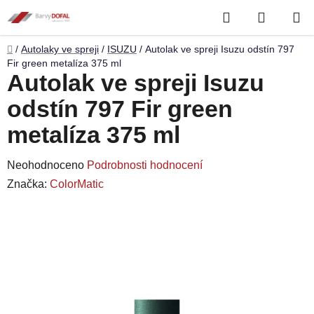
Přejít
Hledat
NÁKUP
na
obsah
KOŠÍK
Domů
/
Autolaky ve spreji
/
ISUZU
/
Autolak ve spreji Isuzu odstín 797
Fir green metalíza 375 ml
Autolak ve spreji Isuzu
odstín 797 Fir green
metalíza 375 ml
Průměrné
Neohodnoceno
Podrobnosti hodnocení
hodnocení
Značka:
ColorMatic
produktu
je
0,0
z
5
hvězdiček.