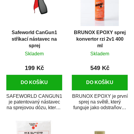
Safeworld CanGun1
BRUNOX EPOXY sprej
stříkací nástavec na
konvertor rzi 2v1 400
sprej
ml
Skladem
Skladem
199 Kč
549 Kč
DO KOŠÍKU
DO KOŠÍKU
SAFEWORLD CANGUN1
BRUNOX EPOXY je první
je patentovaný nástavec
sprej na světě, který
na sprejovou dózu, který ji
funguje jako odstraňovač
promění na profesionální
rzi s epoxidovou
stříkací...
pryskyřicí. Byl...