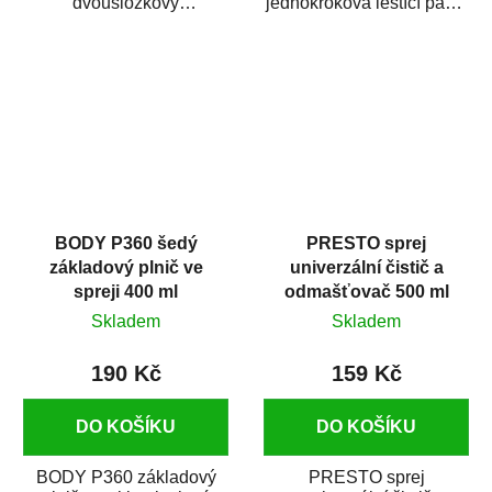
dvousložkový
jednokroková leštící pasta
polyesterový tmel s
nové generace s
dobrými plnícími
obsahem vysoce
schopnostmi. Je...
kvalitního...
BODY P360 šedý
PRESTO sprej
základový plnič ve
univerzální čistič a
spreji 400 ml
odmašťovač 500 ml
Skladem
Skladem
190 Kč
159 Kč
DO KOŠÍKU
DO KOŠÍKU
BODY P360 základový
PRESTO sprej