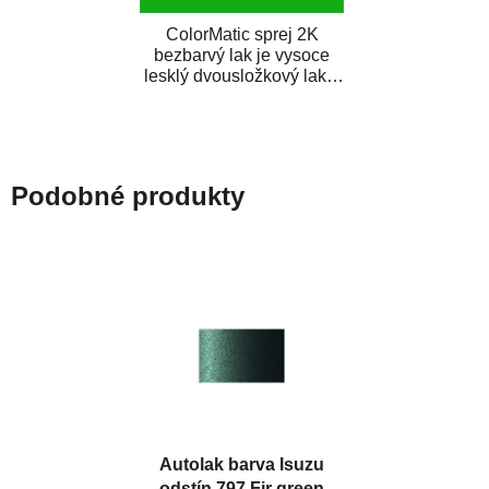
ColorMatic sprej 2K
bezbarvý lak je vysoce
lesklý dvousložkový lak s
tužidlem v spreji. Je
extrémně odolný...
Podobné produkty
Autolak barva Isuzu
odstín 797 Fir green