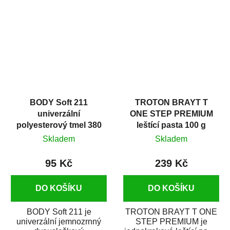
v autoopravárenství
určený především pro...
i v domácí dílně....
BODY Soft 211
TROTON BRAYT T
univerzální
ONE STEP PREMIUM
polyesterový tmel 380
leštící pasta 100 g
g
Skladem
Skladem
95 Kč
239 Kč
DO KOŠÍKU
DO KOŠÍKU
BODY Soft 211 je
TROTON BRAYT T ONE
univerzální jemnozrnný
STEP PREMIUM je