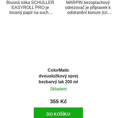
Brusná rolka SCHULLER
MARPIN bezoplachový
EASYROLL PRO je
odrezovač je přípravek k
brusný papír na suché
odstranění koroze (rzi)
broušení dodávaný ve
z kovových předmětů.
formě praktické rolky. Je...
Odrezovač po...
ColorMatic
dvousložkový sprej
bezbarvý lak 200 ml
Skladem
355 Kč
DO KOŠÍKU