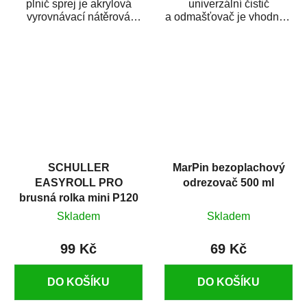
plnič sprej je akrylová
univerzální čistič
vyrovnávací nátěrová
a odmašťovač je vhodný k
hmota určená pro
odmašťování a čištění
vyplnění drobných...
kovových a plastových...
SCHULLER
MarPin bezoplachový
EASYROLL PRO
odrezovač 500 ml
brusná rolka mini P120
Skladem
Skladem
99 Kč
69 Kč
DO KOŠÍKU
DO KOŠÍKU