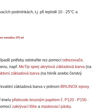
acích podmínkách, t.j. při teplotě 10 - 25°C a
en metalíza 375 ml
případě potřeby odstraňte rez pomocí
odrezovače
.
arvu, např.
MoTip sprej akrylová základová barva
(na
ktivní základová barva
(na hliník anebo čerstvý
a kvalitní základová barva v jednom
BRUNOX epoxy
í tmelu
přebruste brusným papírem č. P120 - P150
.
, pomocí
zakrývací fólie
a
maskovací pásky
.