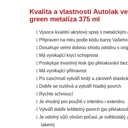
Kvalita a vlastnosti Autolak ve
green metalíza 375 ml
Vysoce kvalitní akrylový sprej s metalický
Připraven na míru podle kódu barvy Vašeho
Dosahuje velmi dobrou shodu odstínu s orig
Má vynikající krycí schopnost
Poskytuje trvanlivý lesk (po přelakování b
Má vynikající přilnavost
Po zaschnutí vytváří tvrdý a zároveň elastic
Dobře se rozlévá a vytváří hladký povrch
Rychle schnoucí
Je vhodný pro použití v interiéru i exteriéru
Vytváří dobře leštitelný povrch (po přelako
Je odolný vůči vlivům počasí, je světlostál
lakem)