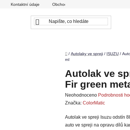
Kontaktní údaje
Obchodní podmínky
Podmínky ochr
Domů
/
Autolaky ve spreji
/
ISUZU
/
Auto
ml
Autolak ve spr
Fir green met
Průměrné
Neohodnoceno
Podrobnosti ho
hodnocení
Značka:
ColorMatic
produktu
Autolak ve spreji Isuzu odstín 8
je
auto ve spreji na opravu dílů k
0,0