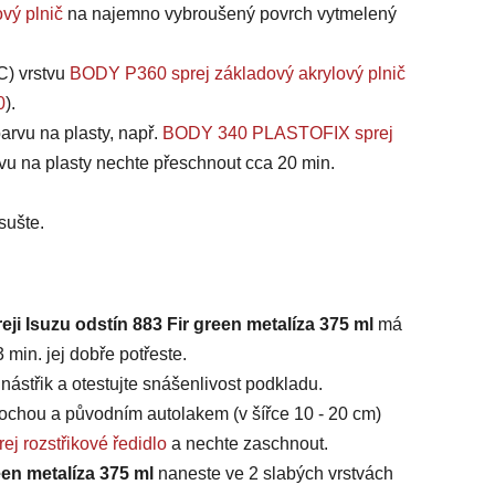
vý plnič
na najemno vybroušený povrch vytmelený
C) vrstvu
BODY P360 sprej základový akrylový plnič
0
).
arvu na plasty, např.
BODY 340 PLASTOFIX sprej
vu na plasty nechte přeschnout cca 20 min.
sušte.
eji Isuzu odstín 883 Fir green metalíza 375 ml
má
min. jej dobře potřeste.
ástřik a otestujte snášenlivost podkladu.
chou a původním autolakem (v šířce 10 - 20 cm)
ej rozstřikové ředidlo
a nechte zaschnout.
een metalíza 375 ml
naneste ve 2 slabých vrstvách