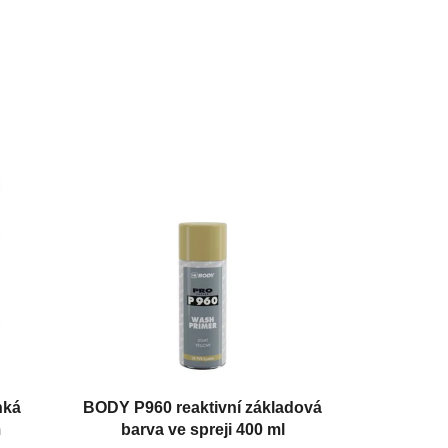
hká
BODY P960 reaktivní základová
m
barva ve spreji 400 ml