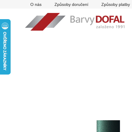
Přejít
O nás
Způsoby doručení
Způsoby platby
na
obsah