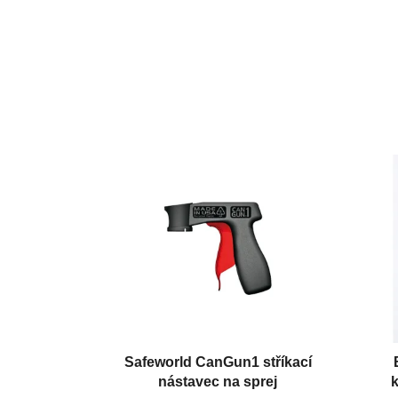
Safeworld CanGun1 stříkací
nástavec na sprej
k