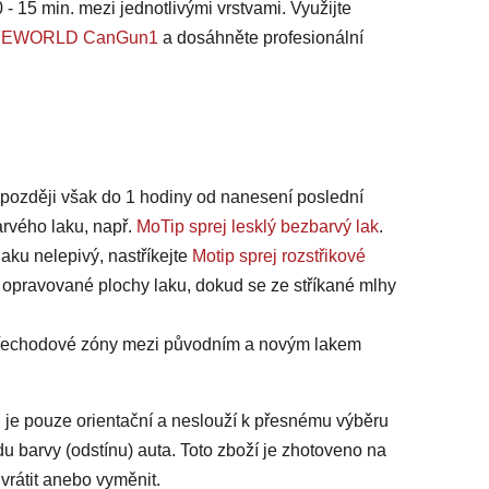
 - 15 min. mezi jednotlivými vrstvami. Využijte
 SAFEWORLD CanGun1
a dosáhněte profesionální
jpozději však do 1 hodiny od nanesení poslední
arvého laku, např.
MoTip sprej lesklý bezbarvý lak
.
laku nelepivý, nastříkejte
Motip sprej rozstřikové
 opravované plochy laku, dokud se ze stříkané mlhy
 přechodové zóny mezi původním a novým lakem
 je pouze orientační a neslouží k přesnému výběru
du barvy (odstínu) auta. Toto zboží je zhotoveno na
vrátit anebo vyměnit.