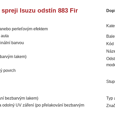
 spreji Isuzu odstín 883 Fir
Dop
Kate
m anebo perleťovým efektem
 auta
Bale
inální barvou
Kód 
Náze
ezbarvým lakem)
Odst
mod
ký povrch
Stup
Typ 
vání bezbarvým lakem)
ý a odolný UV záření (po přelakování bezbarvým
Znač