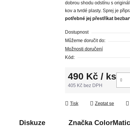
dobrou shodu odstínu s originá
z
kov a tvrdé plasty. Sprej je př
5
potřebné jej přestříkat bezba
hvězdiček.
Dostupnost
Můžeme doručit do:
Možnosti doručení
Kód:
490 Kč
/ ks
405 Kč bez DPH
Měrná cena:
Tisk
Zeptat se
Diskuze
Značka
ColorMati