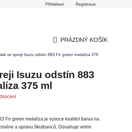
Přihlášení
Registrace
any osobních údajů
Reklamace
Odstoupení od smlouvy
PRÁZDNÝ KOŠÍK
NÁKUPNÍ
lak ve spreji Isuzu odstín 883 Fir green metalíza 375
KOŠÍK
eji Isuzu odstín 883
alíza 375 ml
dnocení
83 Fir green metalíza je vysoce kvalitní barva na
arosérie a opravu škrábanců. Dosahuje velmi