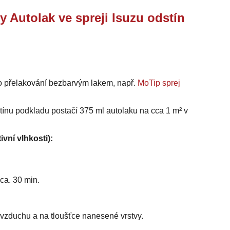
y Autolak ve spreji Isuzu odstín
o přelakování bezbarvým lakem, např.
MoTip sprej
stínu podkladu postačí 375 ml autolaku na cca 1 m² v
ivní vlhkosti):
ca. 30 min.
i vzduchu a na tloušťce nanesené vrstvy.