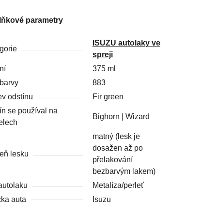
lňkové parametry
ISUZU autolaky ve
gorie
spreji
ní
375 ml
barvy
883
v odstínu
Fir green
ín se používal na
Bighorn | Wizard
elech
matný (lesk je
dosažen až po
eň lesku
přelakování
bezbarvým lakem)
autolaku
Metalíza/perleť
ka auta
Isuzu