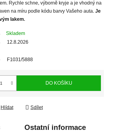
lem. Rychle schne, výborně kryje a je vhodný na
ipraven na míru podle kódu barvy Vašeho auta.
Je
rvým lakem.
Skladem
12.8.2026
F1031/5888
DO KOŠÍKU
Hlídat
Sdílet
c
Ostatní informace