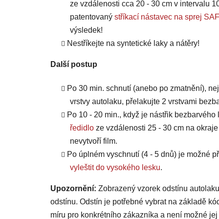
ze vzdálenosti cca 20 - 30 cm v intervalu 10
patentovaný
stříkací nástavec na sprej
výsledek!
Nestříkejte na syntetické laky a nátěry!
Další postup
Po 30 min. schnutí (anebo po zmatnění), ne
vrstvy autolaku, přelakujte 2 vrstvami bezb
Po 10 - 20 min., když je nástřik bezbarvého 
ředidlo
ze vzdálenosti 25 - 30 cm na okraje
nevytvoří film.
Po úplném vyschnutí (4 - 5 dnů) je možné
vyleštit do vysokého lesku
.
Upozornění:
Zobrazený vzorek odstínu autolaku
odstínu. Odstín je potřebné vybrat na základě kó
míru pro konkrétního zákazníka a není možné jej 