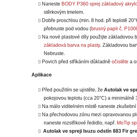
Naneste
BODY P360 sprej základový akrylo
stěrkovým tmelem.
Dobře proschlou (min. 8 hod. při teplotě 20°
přebruste pod vodou (
brusný papír č. P100
Na nové plastové díly použijte základovou b
základová barva na plasty
. Základovou bar
Nebruste.
Povrch před stříkáním důkladně
očistěte
a o
Aplikace
Před použitím se ujistěte, že
Autolak ve spr
pokojovou teplotu (cca 20°C) a minimálně 3 
Na málo viditelném místě naneste zkušební n
Na přechodovou zónu mezi opravovanou plo
naneste rozstřikové ředidlo, např.
MoTip spr
Autolak ve spreji Isuzu odstín 883 Fir gr