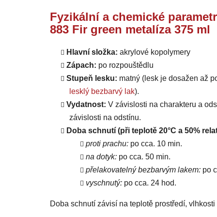
Fyzikální a chemické parametr
883 Fir green metalíza 375 ml
Hlavní složka:
akrylové kopolymery
Zápach:
po rozpouštědlu
Stupeň lesku:
matný (lesk je dosažen až p
lesklý bezbarvý lak
).
Vydatnost:
V závislosti na charakteru a od
závislosti na odstínu.
Doba schnutí (při teplotě 20°C a 50% relat
proti prachu:
po cca. 10 min.
na dotyk:
po cca. 50 min.
přelakovatelný bezbarvým lakem:
po c
vyschnutý:
po cca. 24 hod.
Doba schnutí závisí na teplotě prostředí, vlhkost