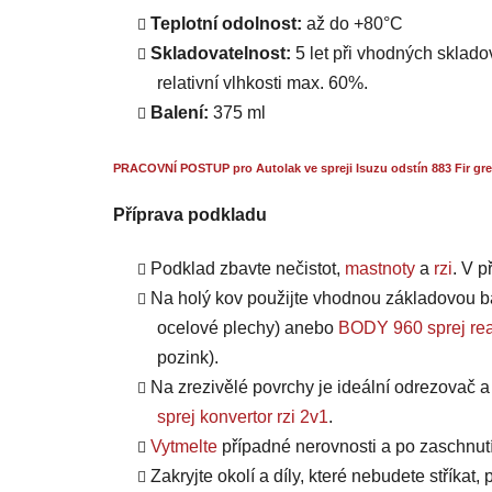
Teplotní odolnost:
až do +80°C
Skladovatelnost:
5 let při vhodných skladov
relativní vlhkosti max. 60%.
Balení:
375 ml
PRACOVNÍ POSTUP pro Autolak ve spreji Isuzu odstín 883 Fir gre
Příprava podkladu
Podklad zbavte nečistot,
mastnoty
a
rzi
. V 
Na holý kov použijte vhodnou základovou b
ocelové plechy) anebo
BODY 960 sprej rea
pozink).
Na zrezivělé povrchy je ideální odrezovač 
sprej konvertor rzi 2v1
.
Vytmelte
případné nerovnosti a po zaschnut
Zakryjte okolí a díly, které nebudete stříkat