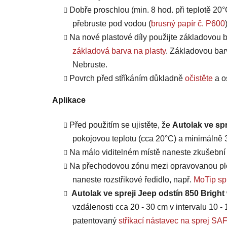
Dobře proschlou (min. 8 hod. při teplotě 20°
přebruste pod vodou (
brusný papír č. P600
Na nové plastové díly použijte základovou b
základová barva na plasty
. Základovou bar
Nebruste.
Povrch před stříkáním důkladně
očistěte
a o
Aplikace
Před použitím se ujistěte, že
Autolak ve spr
pokojovou teplotu (cca 20°C) a minimálně 3 
Na málo viditelném místě naneste zkušební n
Na přechodovou zónu mezi opravovanou plo
naneste rozstřikové ředidlo, např.
MoTip spr
Autolak ve spreji Jeep odstín 850 Bright
vzdálenosti cca 20 - 30 cm v intervalu 10 - 
patentovaný
stříkací nástavec na sprej