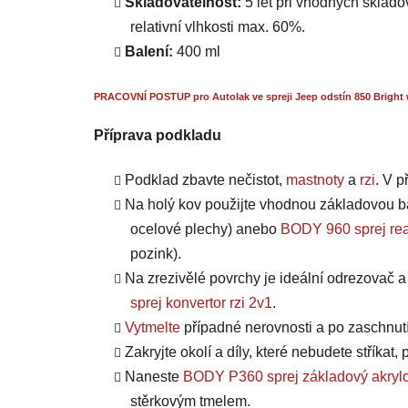
Skladovatelnost:
5 let při vhodných skladov
relativní vlhkosti max. 60%.
Balení:
400 ml
PRACOVNÍ POSTUP pro Autolak ve spreji Jeep odstín 850 Bright 
Příprava podkladu
Podklad zbavte nečistot,
mastnoty
a
rzi
. V 
Na holý kov použijte vhodnou základovou b
ocelové plechy) anebo
BODY 960 sprej rea
pozink).
Na zrezivělé povrchy je ideální odrezovač 
sprej konvertor rzi 2v1
.
Vytmelte
případné nerovnosti a po zaschnut
Zakryjte okolí a díly, které nebudete stříkat
Naneste
BODY P360 sprej základový akrylo
stěrkovým tmelem.