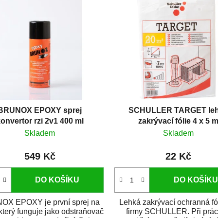
BRUNOX EPOXY sprej
SCHULLER TARGET le
onvertor rzi 2v1 400 ml
zakrývací fólie 4 x 5 
Skladem
Skladem
549 Kč
22 Kč
DO KOŠÍKU
DO KOŠÍKU
X EPOXY je první sprej na
Lehká zakrývací ochranná fó
 který funguje jako odstraňovač
firmy SCHULLER. Při prác