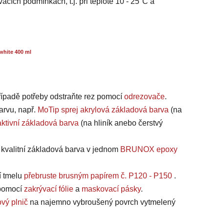
acích podmínkách, t.j. při teplotě 10 - 25°C a
white 400 ml
případě potřeby odstraňte rez pomocí
odrezovače
.
arvu, např.
MoTip sprej akrylová základová barva
(na
ktivní základová barva
(na hliník anebo čerstvý
a kvalitní základová barva v jednom
BRUNOX epoxy
í tmelu
přebruste brusným papírem č. P120 - P150
.
, pomocí
zakrývací fólie
a
maskovací pásky
.
vý plnič
na najemno vybroušený povrch vytmelený