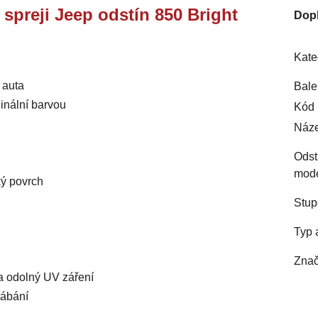
e spreji Jeep odstín 850 Bright
Dop
Kate
 auta
Bale
inální barvou
Kód 
Náze
Odst
mod
ký povrch
Stup
Typ 
Znač
 a odolný UV záření
rábání