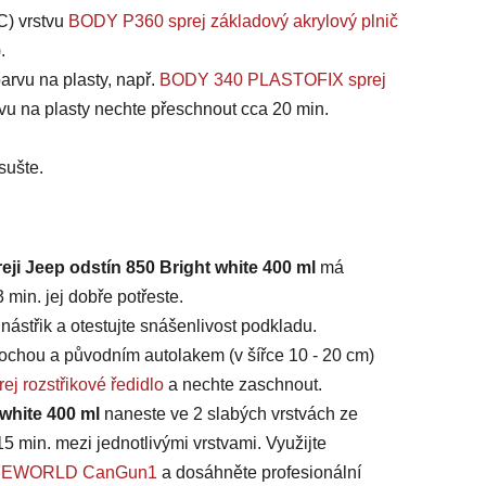
C) vrstvu
BODY P360 sprej základový akrylový plnič
).
arvu na plasty, např.
BODY 340 PLASTOFIX sprej
vu na plasty nechte přeschnout cca 20 min.
sušte.
eji Jeep odstín 850 Bright white 400 ml
má
min. jej dobře potřeste.
ástřik a otestujte snášenlivost podkladu.
chou a původním autolakem (v šířce 10 - 20 cm)
ej rozstřikové ředidlo
a nechte zaschnout.
 white 400 ml
naneste ve 2 slabých vrstvách ze
15 min. mezi jednotlivými vrstvami. Využijte
 SAFEWORLD CanGun1
a dosáhněte profesionální