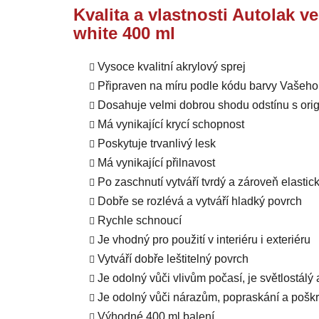
Kvalita a vlastnosti Autolak v
white 400 ml
Vysoce kvalitní akrylový sprej
Připraven na míru podle kódu barvy Vašeho
Dosahuje velmi dobrou shodu odstínu s orig
Má vynikající krycí schopnost
Poskytuje trvanlivý lesk
Má vynikající přilnavost
Po zaschnutí vytváří tvrdý a zároveň elastic
Dobře se rozlévá a vytváří hladký povrch
Rychle schnoucí
Je vhodný pro použití v interiéru i exteriéru
Vytváří dobře leštitelný povrch
Je odolný vůči vlivům počasí, je světlostálý
Je odolný vůči nárazům, popraskání a pošk
Výhodné 400 ml balení