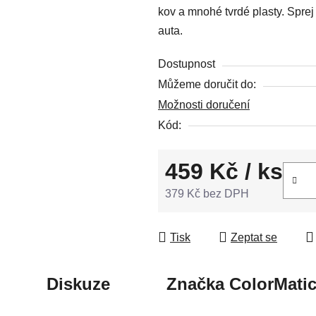
kov a mnohé tvrdé plasty. Spre
5
auta.
hvězdiček.
Dostupnost
Můžeme doručit do:
Možnosti doručení
Kód:
459 Kč
/ ks
379 Kč bez DPH
Měrná cena:
Tisk
Zeptat se
Diskuze
Značka
ColorMati