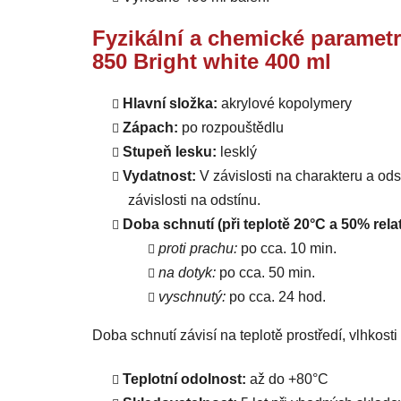
Fyzikální a chemické parametr
850 Bright white 400 ml
Hlavní složka:
akrylové kopolymery
Zápach:
po rozpouštědlu
Stupeň lesku:
lesklý
Vydatnost:
V závislosti na charakteru a od
závislosti na odstínu.
Doba schnutí (při teplotě 20°C a 50% relat
proti prachu:
po cca. 10 min.
na dotyk:
po cca. 50 min.
vyschnutý:
po cca. 24 hod.
Doba schnutí závisí na teplotě prostředí, vlhkost
Teplotní odolnost:
až do +80°C