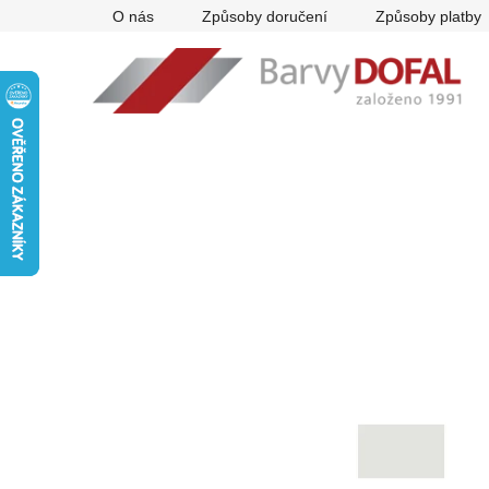
Přejít
O nás
Způsoby doručení
Způsoby platby
na
obsah