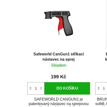
Safeworld CanGun1 stříkací
nástavec na sprej
k
Skladem
199 Kč
DO KOŠÍKU
SAFEWORLD CANGUN1 je
BRUNO
patentovaný nástavec na sprejovou
světě,