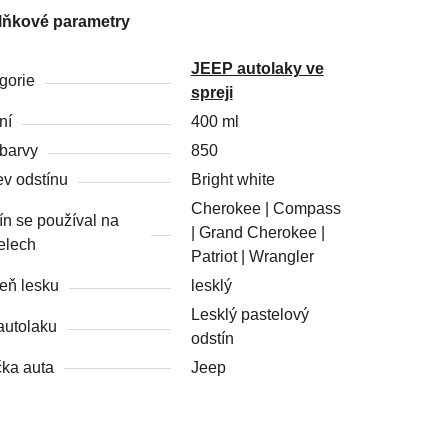
lňkové parametry
JEEP autolaky ve
gorie
spreji
ní
400 ml
barvy
850
v odstínu
Bright white
Cherokee | Compass
ín se používal na
| Grand Cherokee |
elech
Patriot | Wrangler
eň lesku
lesklý
Lesklý pastelový
autolaku
odstín
ka auta
Jeep