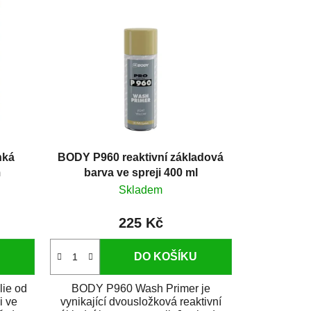
hká
BODY P960 reaktivní základová
m
barva ve spreji 400 ml
Skladem
225 Kč
DO KOŠÍKU
lie od
BODY P960 Wash Primer je
i ve
vynikající dvousložková reaktivní