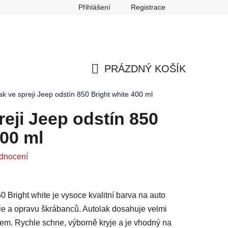
Přihlášení
Registrace
any osobních údajů
Reklamace
Odstoupení od smlouvy
PRÁZDNÝ KOŠÍK
NÁKUPNÍ
ak ve spreji Jeep odstín 850 Bright white 400 ml
KOŠÍK
reji Jeep odstín 850
400 ml
dnocení
0 Bright white je vysoce kvalitní barva na auto
rie a opravu škrábanců. Autolak dosahuje velmi
lem. Rychle schne, výborně kryje a je vhodný na