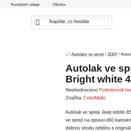
Kontaktní údaje
Obchodní podmínky
Podmínky ochr
Domů
/
Autolaky ve spreji
/
JEEP
/
Autol
Autolak ve sp
Bright white 
Průměrné
Neohodnoceno
Podrobnosti ho
hodnocení
Značka:
ColorMatic
produktu
Autolak ve spreji Jeep odstín 85
je
ve spreji na opravu dílů karosé
0,0
dobrou shodu odstínu s originá
z