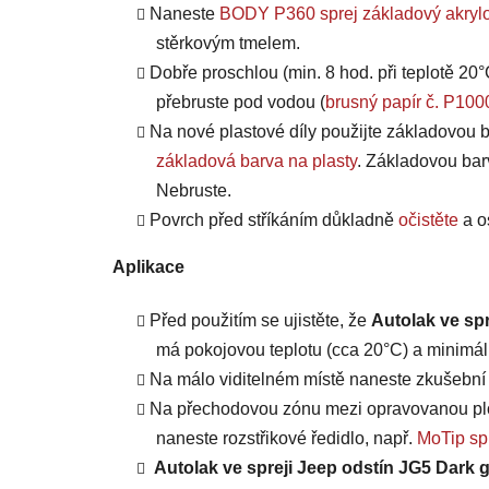
Naneste
BODY P360 sprej základový akrylo
stěrkovým tmelem.
Dobře proschlou (min. 8 hod. při teplotě 20°
přebruste pod vodou (
brusný papír č. P100
Na nové plastové díly použijte základovou b
základová barva na plasty
. Základovou bar
Nebruste.
Povrch před stříkáním důkladně
očistěte
a o
Aplikace
Před použitím se ujistěte, že
Autolak ve spr
má pokojovou teplotu (cca 20°C) a minimáln
Na málo viditelném místě naneste zkušební n
Na přechodovou zónu mezi opravovanou plo
naneste rozstřikové ředidlo, např.
MoTip spr
Autolak ve spreji Jeep odstín JG5 Dark 