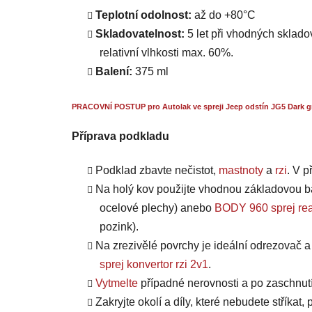
Teplotní odolnost:
až do +80°C
Skladovatelnost:
5 let při vhodných skladov
relativní vlhkosti max. 60%.
Balení:
375 ml
PRACOVNÍ POSTUP pro Autolak ve spreji Jeep odstín JG5 Dark gr
Příprava podkladu
Podklad zbavte nečistot,
mastnoty
a
rzi
. V 
Na holý kov použijte vhodnou základovou b
ocelové plechy) anebo
BODY 960 sprej rea
pozink).
Na zrezivělé povrchy je ideální odrezovač 
sprej konvertor rzi 2v1
.
Vytmelte
případné nerovnosti a po zaschnut
Zakryjte okolí a díly, které nebudete stříkat