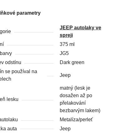
lňkové parametry
JEEP autolaky ve
gorie
spreji
ní
375 ml
barvy
JG5
v odstínu
Dark green
ín se používal na
Jeep
elech
matný (lesk je
dosažen až po
eň lesku
přelakování
bezbarvým lakem)
autolaku
Metalíza/perleť
ka auta
Jeep