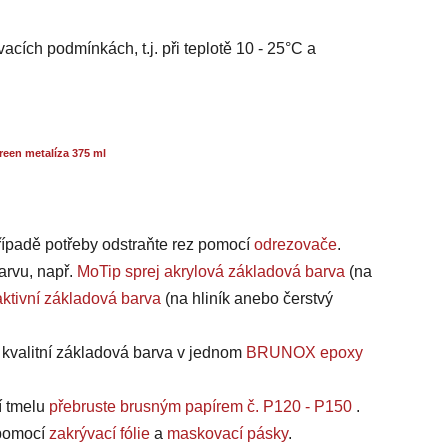
acích podmínkách, t.j. při teplotě 10 - 25°C a
een metalíza 375 ml
případě potřeby odstraňte rez pomocí
odrezovače
.
arvu, např.
MoTip sprej akrylová základová barva
(na
ktivní základová barva
(na hliník anebo čerstvý
a kvalitní základová barva v jednom
BRUNOX epoxy
í tmelu
přebruste brusným papírem č. P120 - P150
.
, pomocí
zakrývací fólie
a
maskovací pásky
.