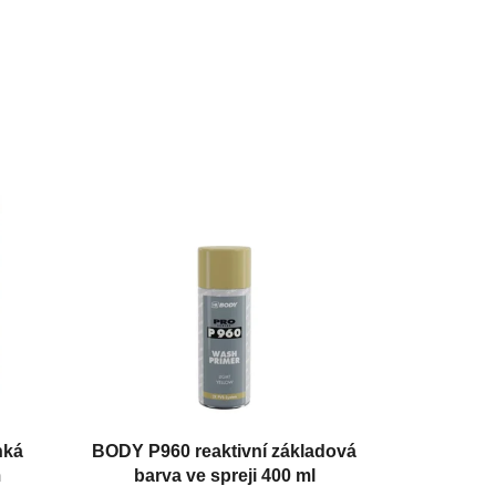
hká
BODY P960 reaktivní základová
m
barva ve spreji 400 ml