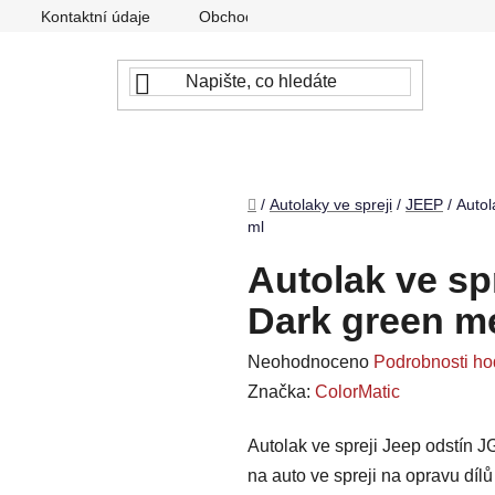
Kontaktní údaje
Obchodní podmínky
Podmínky ochr
Domů
/
Autolaky ve spreji
/
JEEP
/
Autol
ml
Autolak ve sp
Dark green me
Průměrné
Neohodnoceno
Podrobnosti ho
hodnocení
Značka:
ColorMatic
produktu
Autolak ve spreji Jeep odstín J
je
na auto ve spreji na opravu díl
0,0