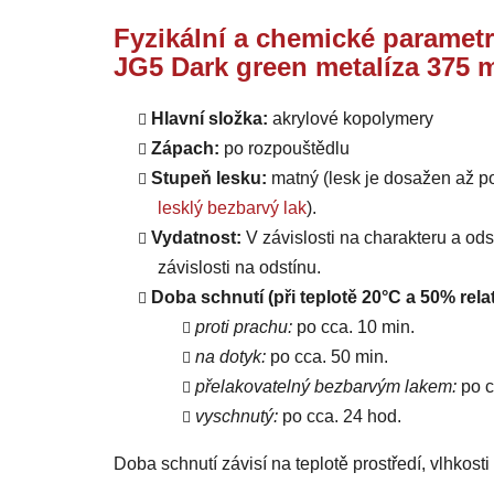
Fyzikální a chemické parametr
JG5 Dark green metalíza 375 
Hlavní složka:
akrylové kopolymery
Zápach:
po rozpouštědlu
Stupeň lesku:
matný (lesk je dosažen až p
lesklý bezbarvý lak
).
Vydatnost:
V závislosti na charakteru a od
závislosti na odstínu.
Doba schnutí (při teplotě 20°C a 50% relat
proti prachu:
po cca. 10 min.
na dotyk:
po cca. 50 min.
přelakovatelný bezbarvým lakem:
po c
vyschnutý:
po cca. 24 hod.
Doba schnutí závisí na teplotě prostředí, vlhkost