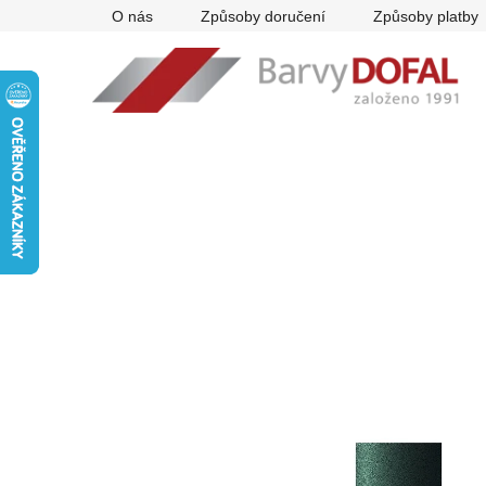
Přejít
O nás
Způsoby doručení
Způsoby platby
na
obsah