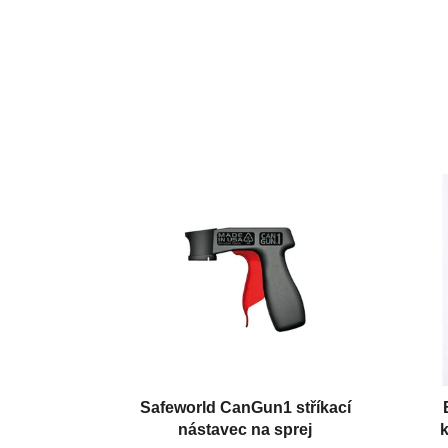
Safeworld CanGun1 stříkací
nástavec na sprej
k