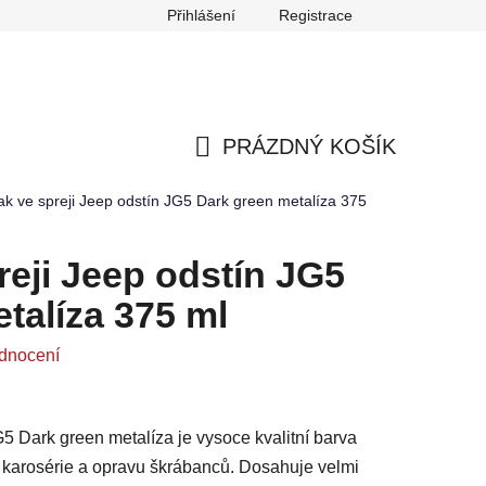
Přihlášení
Registrace
any osobních údajů
Reklamace
Odstoupení od smlouvy
PRÁZDNÝ KOŠÍK
NÁKUPNÍ
ak ve spreji Jeep odstín JG5 Dark green metalíza 375
KOŠÍK
reji Jeep odstín JG5
talíza 375 ml
dnocení
G5 Dark green metalíza je vysoce kvalitní barva
ů karosérie a opravu škrábanců. Dosahuje velmi