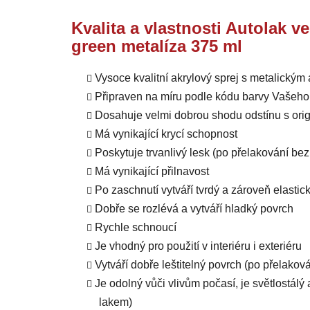
Kvalita a vlastnosti Autolak v
green metalíza 375 ml
Vysoce kvalitní akrylový sprej s metalický
Připraven na míru podle kódu barvy Vašeho
Dosahuje velmi dobrou shodu odstínu s orig
Má vynikající krycí schopnost
Poskytuje trvanlivý lesk (po přelakování b
Má vynikající přilnavost
Po zaschnutí vytváří tvrdý a zároveň elastic
Dobře se rozlévá a vytváří hladký povrch
Rychle schnoucí
Je vhodný pro použití v interiéru i exteriéru
Vytváří dobře leštitelný povrch (po přelako
Je odolný vůči vlivům počasí, je světlostál
lakem)