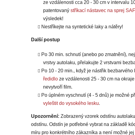
ze vzdálenosti cca 20 - 30 cm v intervalu 10
patentovaný
stříkací nástavec na sprej
výsledek!
Nestříkejte na syntetické laky a nátěry!
Další postup
Po 30 min. schnutí (anebo po zmatnění), ne
vrstvy autolaku, přelakujte 2 vrstvami bezb
Po 10 - 20 min., když je nástřik bezbarvého 
ředidlo
ze vzdálenosti 25 - 30 cm na okraje
nevytvoří film.
Po úplném vyschnutí (4 - 5 dnů) je možné
vyleštit do vysokého lesku
.
Upozornění:
Zobrazený vzorek odstínu autolaku
odstínu. Odstín je potřebné vybrat na základě kó
míru pro konkrétního zákazníka a není možné jej 