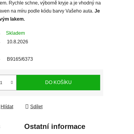
lem. Rychle schne, výborně kryje a je vhodný na
ipraven na míru podle kódu barvy Vašeho auta.
Je
rvým lakem.
Skladem
10.8.2026
B9165/6373
DO KOŠÍKU
Hlídat
Sdílet
c
Ostatní informace