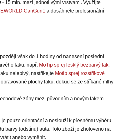
 - 15 min. mezi jednotlivými vrstvami. Využijte
 SAFEWORLD CanGun1
a dosáhněte profesionální
jpozději však do 1 hodiny od nanesení poslední
arvého laku, např.
MoTip sprej lesklý bezbarvý lak
.
laku nelepivý, nastříkejte
Motip sprej rozstřikové
 opravované plochy laku, dokud se ze stříkané mlhy
 přechodové zóny mezi původním a novým lakem
 je pouze orientační a neslouží k přesnému výběru
du barvy (odstínu) auta. Toto zboží je zhotoveno na
vrátit anebo vyměnit.