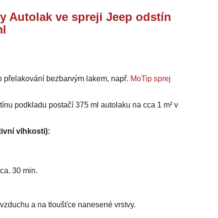
y Autolak ve spreji Jeep odstín
ml
o přelakování bezbarvým lakem, např.
MoTip sprej
stínu podkladu postačí 375 ml autolaku na cca 1 m² v
ivní vlhkosti):
ca. 30 min.
i vzduchu a na tloušťce nanesené vrstvy.