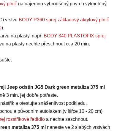
vý plnič
na najemno vybroušený povrch vytmelený
C) vrstvu
BODY P360 sprej základový akrylový plnič
0
).
arvu na plasty, např.
BODY 340 PLASTOFIX sprej
vu na plasty nechte přeschnout cca 20 min.
sušte.
eji Jeep odstín JG5 Dark green metalíza 375 ml
ě 3 min. jej dobře potřeste.
ástřik a otestujte snášenlivost podkladu.
chou a původním autolakem (v šířce 10 - 20 cm)
ej rozstřikové ředidlo
a nechte zaschnout.
green metalíza 375 ml
naneste ve 2 slabých vrstvách