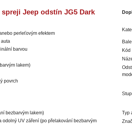
e spreji Jeep odstín JG5 Dark
Dop
Kate
m anebo perleťovým efektem
 auta
Bale
inální barvou
Kód 
Náze
ezbarvým lakem)
Odst
mod
ký povrch
Stup
Typ 
vání bezbarvým lakem)
ý a odolný UV záření (po přelakování bezbarvým
Znač