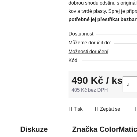
dobrou shodu odstínu s originá
z
kov a tvrdé plasty. Sprej je př
5
potřebné jej přestříkat bezba
hvězdiček.
Dostupnost
Můžeme doručit do:
Možnosti doručení
Kód:
490 Kč
/ ks
405 Kč bez DPH
Měrná cena:
Tisk
Zeptat se
Diskuze
Značka
ColorMati