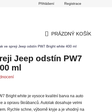
Přihlášení
Registrace
any osobních údajů
Reklamace
Odstoupení od smlouvy
PRÁZDNÝ KOŠÍK
NÁKUPNÍ
ak ve spreji Jeep odstín PW7 Bright white 400 ml
KOŠÍK
reji Jeep odstín PW7
400 ml
dnocení
W7 Bright white je vysoce kvalitní barva na auto
rie a opravu škrábanců. Autolak dosahuje velmi
lem. Rychle schne, výborně kryje a je vhodný na