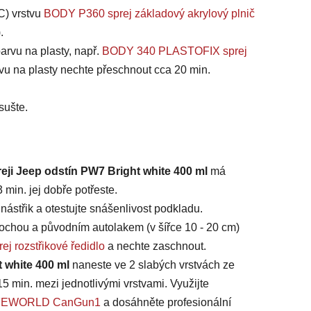
C) vrstvu
BODY P360 sprej základový akrylový plnič
).
arvu na plasty, např.
BODY 340 PLASTOFIX sprej
vu na plasty nechte přeschnout cca 20 min.
sušte.
eji Jeep odstín PW7 Bright white 400 ml
má
min. jej dobře potřeste.
ástřik a otestujte snášenlivost podkladu.
chou a původním autolakem (v šířce 10 - 20 cm)
ej rozstřikové ředidlo
a nechte zaschnout.
t white 400 ml
naneste ve 2 slabých vrstvách ze
15 min. mezi jednotlivými vrstvami. Využijte
 SAFEWORLD CanGun1
a dosáhněte profesionální