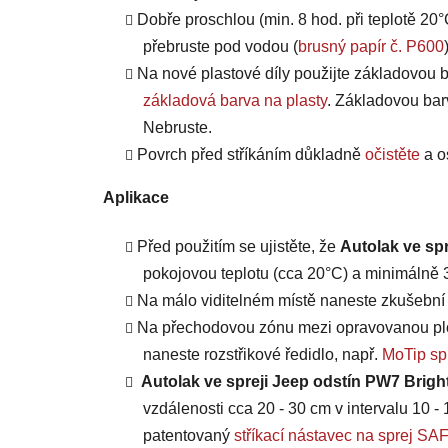
Dobře proschlou (min. 8 hod. při teplotě 20°
přebruste pod vodou (
brusný papír č. P600
Na nové plastové díly použijte základovou b
základová barva na plasty
. Základovou bar
Nebruste.
Povrch před stříkáním důkladně
očistěte
a o
Aplikace
Před použitím se ujistěte, že
Autolak ve spr
pokojovou teplotu (cca 20°C) a minimálně 3 
Na málo viditelném místě naneste zkušební n
Na přechodovou zónu mezi opravovanou plo
naneste rozstřikové ředidlo, např.
MoTip spr
Autolak ve spreji Jeep odstín PW7 Brigh
vzdálenosti cca 20 - 30 cm v intervalu 10 - 
patentovaný
stříkací nástavec na sprej