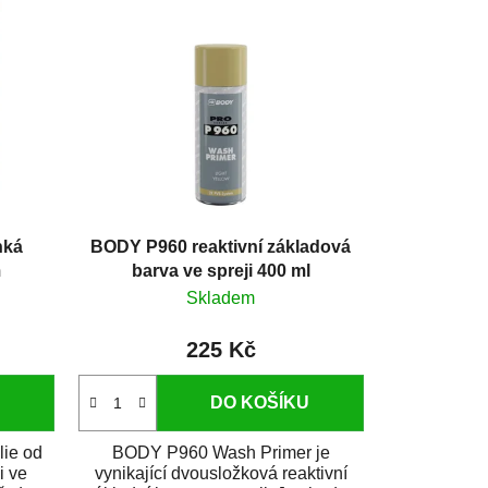
hká
BODY P960 reaktivní základová
m
barva ve spreji 400 ml
Skladem
225 Kč
DO KOŠÍKU
lie od
BODY P960 Wash Primer je
i ve
vynikající dvousložková reaktivní