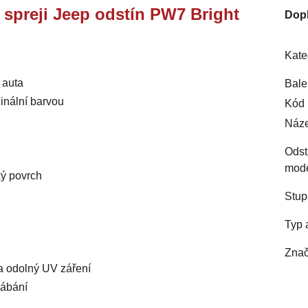
e spreji Jeep odstín PW7 Bright
Dop
Kate
 auta
Bale
inální barvou
Kód 
Náze
Odst
mod
ký povrch
Stup
Typ 
Znač
 a odolný UV záření
rábání