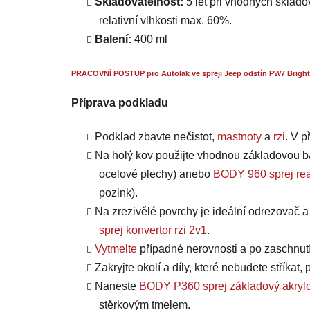
Skladovatelnost:
5 let při vhodných skladov
relativní vlhkosti max. 60%.
Balení:
400 ml
PRACOVNÍ POSTUP pro Autolak ve spreji Jeep odstín PW7 Bright
Příprava podkladu
Podklad zbavte nečistot,
mastnoty
a
rzi
. V 
Na holý kov použijte vhodnou základovou b
ocelové plechy) anebo
BODY 960 sprej rea
pozink).
Na zrezivělé povrchy je ideální odrezovač 
sprej konvertor rzi 2v1
.
Vytmelte
případné nerovnosti a po zaschnut
Zakryjte okolí a díly, které nebudete stříkat
Naneste
BODY P360 sprej základový akrylo
stěrkovým tmelem.