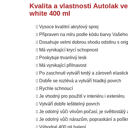
Kvalita a vlastnosti Autolak v
white 400 ml
Vysoce kvalitní akrylový sprej
Připraven na míru podle kódu barvy Vašeho
Dosahuje velmi dobrou shodu odstínu s orig
Má vynikající krycí schopnost
Poskytuje trvanlivý lesk
Má vynikající přilnavost
Po zaschnutí vytváří tvrdý a zároveň elastic
Dobře se rozlévá a vytváří hladký povrch
Rychle schnoucí
Je vhodný pro použití v interiéru i exteriéru
Vytváří dobře leštitelný povrch
Je odolný vůči vlivům počasí, je světlostálý
Je odolný vůči nárazům, popraskání a pošk
Výhodné 400 ml balení