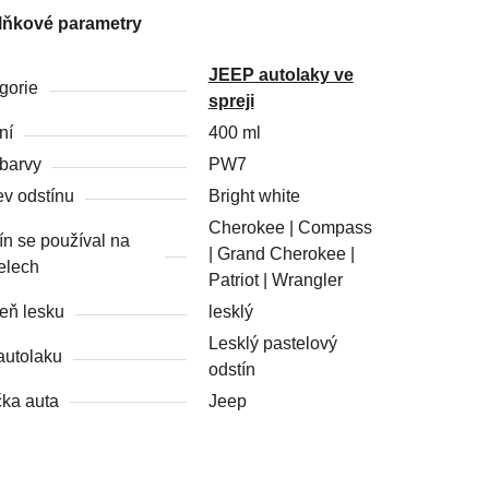
lňkové parametry
JEEP autolaky ve
gorie
spreji
ní
400 ml
barvy
PW7
v odstínu
Bright white
Cherokee | Compass
ín se používal na
| Grand Cherokee |
elech
Patriot | Wrangler
eň lesku
lesklý
Lesklý pastelový
autolaku
odstín
ka auta
Jeep