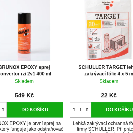
BRUNOX EPOXY sprej
SCHULLER TARGET le
onvertor rzi 2v1 400 ml
zakrývací fólie 4 x 5 
Skladem
Skladem
549 Kč
22 Kč
DO KOŠÍKU
DO KOŠÍKU
X EPOXY je první sprej na
Lehká zakrývací ochranná fó
 který funguje jako odstraňovač
firmy SCHULLER. Při prác