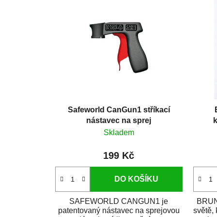
Safeworld CanGun1 stříkací
nástavec na sprej
k
Skladem
199 Kč
DO KOŠÍKU
SAFEWORLD CANGUN1 je
BRUNO
patentovaný nástavec na sprejovou
světě,