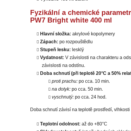
Fyzikální a chemické parametr
PW7 Bright white 400 ml
Hlavní složka:
akrylové kopolymery
Zápach:
po rozpouštědlu
Stupeň lesku:
lesklý
Vydatnost:
V závislosti na charakteru a od
závislosti na odstínu.
Doba schnutí (při teplotě 20°C a 50% relat
proti prachu:
po cca. 10 min.
na dotyk:
po cca. 50 min.
vyschnutý:
po cca. 24 hod.
Doba schnutí závisí na teplotě prostředí, vlhkost
Teplotní odolnost:
až do +80°C