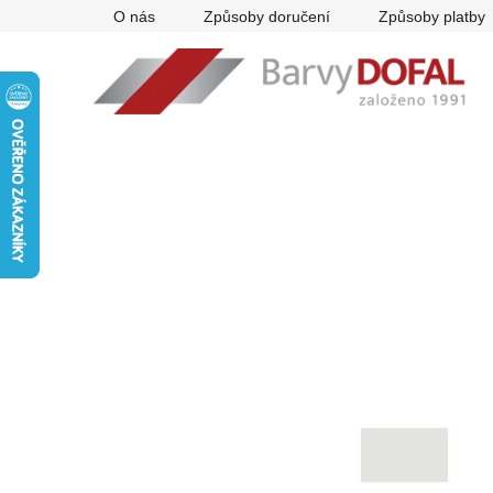
Přejít
O nás
Způsoby doručení
Způsoby platby
na
obsah