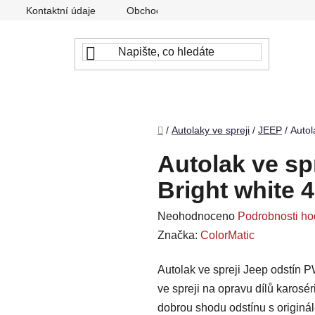
Kontaktní údaje
Obchodní podmínky
Podmínky ochr
Domů
/
Autolaky ve spreji
/
JEEP
/
Autol
Autolak ve sp
Bright white 
Průměrné
Neohodnoceno
Podrobnosti ho
hodnocení
Značka:
ColorMatic
produktu
Autolak ve spreji Jeep odstín P
je
ve spreji na opravu dílů karosé
0,0
dobrou shodu odstínu s originá
z