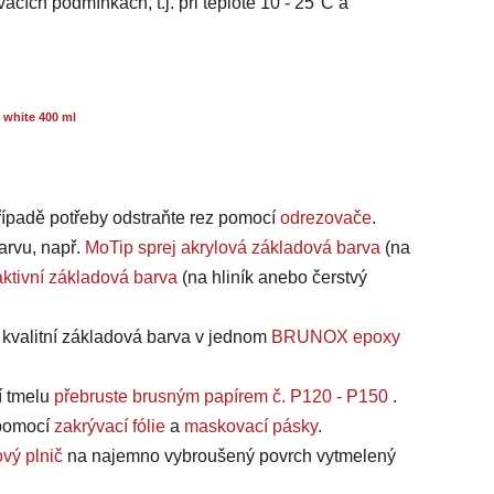
acích podmínkách, t.j. při teplotě 10 - 25°C a
 white 400 ml
případě potřeby odstraňte rez pomocí
odrezovače
.
arvu, např.
MoTip sprej akrylová základová barva
(na
ktivní základová barva
(na hliník anebo čerstvý
a kvalitní základová barva v jednom
BRUNOX epoxy
í tmelu
přebruste brusným papírem č. P120 - P150
.
, pomocí
zakrývací fólie
a
maskovací pásky
.
vý plnič
na najemno vybroušený povrch vytmelený