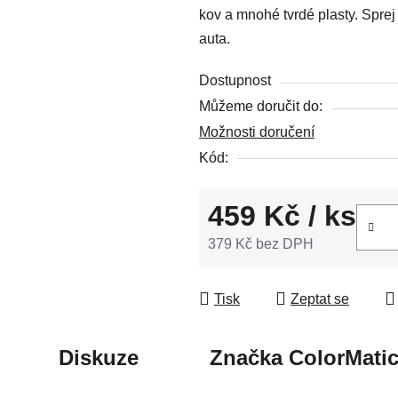
kov a mnohé tvrdé plasty. Spre
5
auta.
hvězdiček.
Dostupnost
Můžeme doručit do:
Možnosti doručení
Kód:
459 Kč
/ ks
379 Kč bez DPH
Měrná cena:
Tisk
Zeptat se
Diskuze
Značka
ColorMati