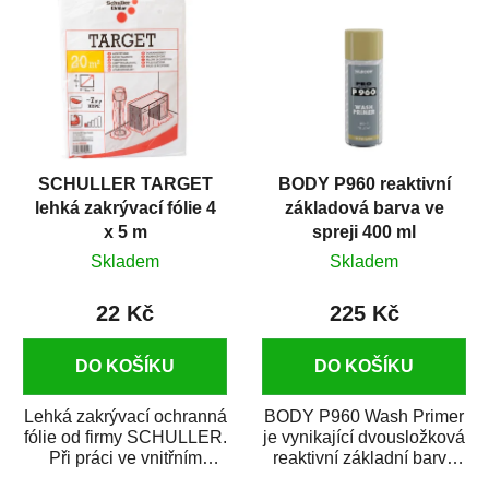
SCHULLER TARGET
BODY P960 reaktivní
lehká zakrývací fólie 4
základová barva ve
x 5 m
spreji 400 ml
Skladem
Skladem
22 Kč
225 Kč
DO KOŠÍKU
DO KOŠÍKU
Lehká zakrývací ochranná
BODY P960 Wash Primer
fólie od firmy SCHULLER.
je vynikající dvousložková
Při práci ve vnitřním
reaktivní základní barva
prostředí chrání před
ve spreji. Je vhodná