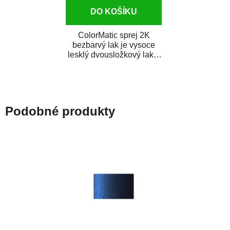
DO KOŠÍKU
ColorMatic sprej 2K
bezbarvý lak je vysoce
lesklý dvousložkový lak s
tužidlem v spreji. Je
extrémně odolný...
Podobné produkty