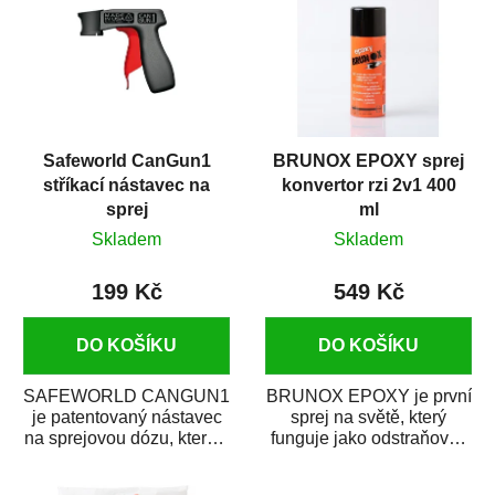
Safeworld CanGun1
BRUNOX EPOXY sprej
stříkací nástavec na
konvertor rzi 2v1 400
sprej
ml
Skladem
Skladem
199 Kč
549 Kč
DO KOŠÍKU
DO KOŠÍKU
SAFEWORLD CANGUN1
BRUNOX EPOXY je první
je patentovaný nástavec
sprej na světě, který
na sprejovou dózu, který ji
funguje jako odstraňovač
promění na profesionální
rzi s epoxidovou
stříkací...
pryskyřicí. Byl...