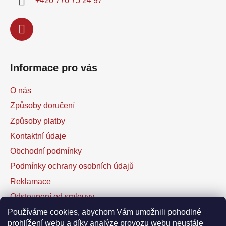
+420 776 75 24 97
Informace pro vás
O nás
Způsoby doručení
Způsoby platby
Kontaktní údaje
Obchodní podmínky
Podmínky ochrany osobních údajů
Reklamace
Odstoupení od smlouvy
Kontaktní formulář
Používáme cookies, abychom Vám umožnili pohodlné
prohlížení webu a díky analýze provozu webu neustále