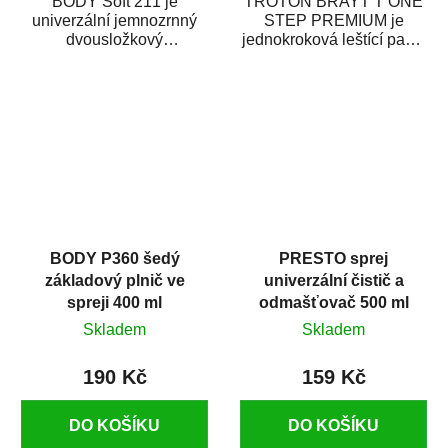
BODY Soft 211 je
TROTON BRAYT T ONE
univerzální jemnozrnný
STEP PREMIUM je
dvousložkový
jednokroková leštící pasta
polyesterový tmel s
nové generace s
dobrými plnícími
obsahem vysoce
schopnostmi. Je...
kvalitního...
BODY P360 šedý
PRESTO sprej
základový plnič ve
univerzální čistič a
spreji 400 ml
odmašťovač 500 ml
Skladem
Skladem
190 Kč
159 Kč
DO KOŠÍKU
DO KOŠÍKU