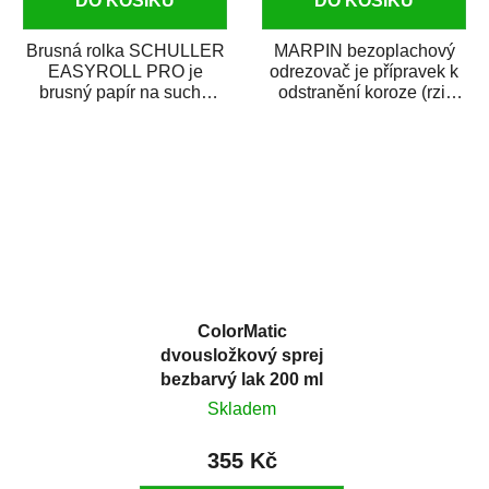
DO KOŠÍKU
DO KOŠÍKU
Brusná rolka SCHULLER
MARPIN bezoplachový
EASYROLL PRO je
odrezovač je přípravek k
brusný papír na suché
odstranění koroze (rzi)
broušení dodávaný ve
z kovových předmětů.
formě praktické rolky. Je...
Odrezovač po...
ColorMatic
dvousložkový sprej
bezbarvý lak 200 ml
Skladem
355 Kč