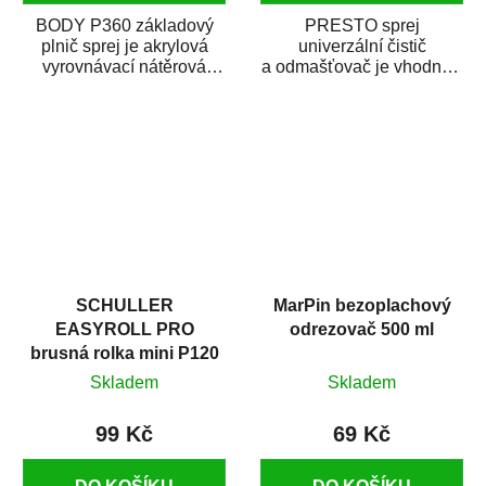
BODY P360 základový
PRESTO sprej
plnič sprej je akrylová
univerzální čistič
vyrovnávací nátěrová
a odmašťovač je vhodný k
hmota určená pro
odmašťování a čištění
vyplnění drobných...
kovových a plastových...
SCHULLER
MarPin bezoplachový
EASYROLL PRO
odrezovač 500 ml
brusná rolka mini P120
Skladem
Skladem
99 Kč
69 Kč