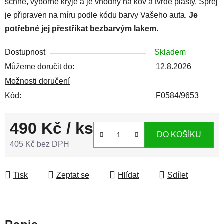
schne, výborně kryje a je vhodný na kov a tvrdé plasty. Sprej
je připraven na míru podle kódu barvy Vašeho auta.
Je
potřebné jej přestříkat bezbarvým lakem.
Dostupnost
Skladem
Můžeme doručit do:
12.8.2026
Možnosti doručení
Kód:
F0584/9653
490 Kč
/ ks
DO KOŠÍKU
405 Kč bez DPH
Měrná cena:
Tisk
Zeptat se
Hlídat
Sdílet