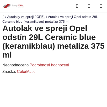
Přejít
Hledat
NÁKUP
na
obsah
KOŠÍK
Domů
/
Autolaky ve spreji
/
OPEL
/
Autolak ve spreji Opel odstín 29L
Ceramic blue (keramikblau) metalíza 375 ml
Autolak ve spreji Opel
odstín 29L Ceramic blue
(keramikblau) metalíza 375
ml
Průměrné
Neohodnoceno
Podrobnosti hodnocení
hodnocení
Značka:
ColorMatic
produktu
je
0,0
z
5