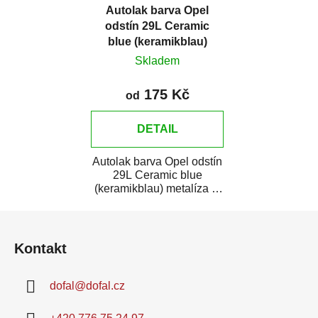
Autolak barva Opel
odstín 29L Ceramic
blue (keramikblau)
metalíza
Skladem
175 Kč
od
DETAIL
Autolak barva Opel odstín
29L Ceramic blue
(keramikblau) metalíza je
vysoce kvalitní barva na
Z
auto na...
á
Kontakt
p
a
dofal
@
dofal.cz
t
í