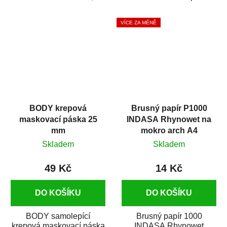
silikónu a mastnoty z
která zajistí přilnavost
povrchů před jejich...
vrchních...
VÍCE ZA MÉNĚ
BODY krepová
Brusný papír P1000
maskovací páska 25
INDASA Rhynowet na
mm
mokro arch A4
Skladem
Skladem
49 Kč
14 Kč
DO KOŠÍKU
DO KOŠÍKU
BODY samolepící
Brusný papír 1000
krepová maskovací páska
INDASA Rhynowet