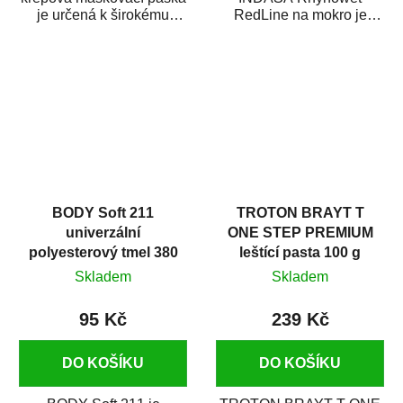
je určená k širokému
RedLine na mokro je
použití
voděodolný brusný papír
v autoopravárenství
určený především pro...
i v domácí dílně....
BODY Soft 211
TROTON BRAYT T
univerzální
ONE STEP PREMIUM
polyesterový tmel 380
leštící pasta 100 g
g
Skladem
Skladem
95 Kč
239 Kč
DO KOŠÍKU
DO KOŠÍKU