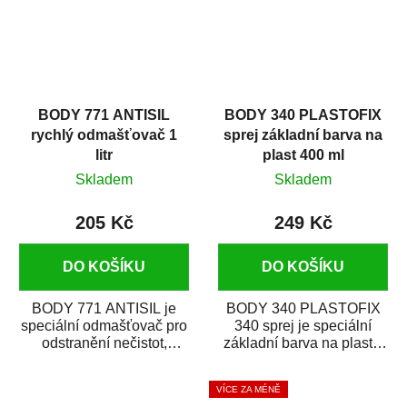
BODY 771 ANTISIL
BODY 340 PLASTOFIX
rychlý odmašťovač 1
sprej základní barva na
litr
plast 400 ml
Skladem
Skladem
205 Kč
249 Kč
DO KOŠÍKU
DO KOŠÍKU
BODY 771 ANTISIL je
BODY 340 PLASTOFIX
speciální odmašťovač pro
340 sprej je speciální
odstranění nečistot,
základní barva na plasty,
silikónu a mastnoty z
která zajistí přilnavost
povrchů před jejich...
vrchních...
VÍCE ZA MÉNĚ