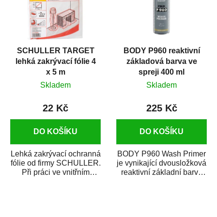
SCHULLER TARGET
BODY P960 reaktivní
lehká zakrývací fólie 4
základová barva ve
x 5 m
spreji 400 ml
Skladem
Skladem
22 Kč
225 Kč
DO KOŠÍKU
DO KOŠÍKU
Lehká zakrývací ochranná
BODY P960 Wash Primer
fólie od firmy SCHULLER.
je vynikající dvousložková
Při práci ve vnitřním
reaktivní základní barva
prostředí chrání před
ve spreji. Je vhodná
zastříkáním...
jako...