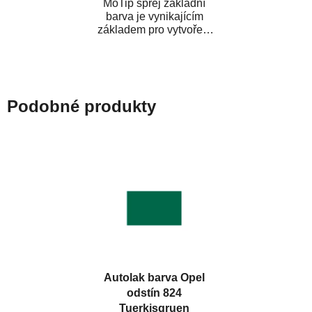
MoTip sprej základní
barva je vynikajícím
základem pro vytvoření
neutrálního podkladu pod
vrchní lak. Je...
Podobné produkty
Autolak barva Opel
odstín 824
Tuerkisgruen