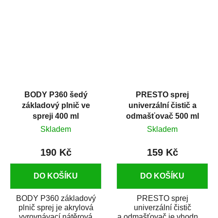
dobrými plnícími
obsahem vysoce
schopnostmi. Je...
kvalitního...
BODY P360 šedý
PRESTO sprej
základový plnič ve
univerzální čistič a
spreji 400 ml
odmašťovač 500 ml
Skladem
Skladem
190 Kč
159 Kč
DO KOŠÍKU
DO KOŠÍKU
BODY P360 základový
PRESTO sprej
plnič sprej je akrylová
univerzální čistič
vyrovnávací nátěrová
a odmašťovač je vhodný k