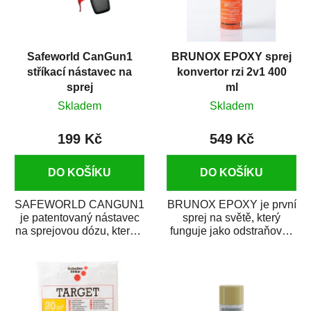
Safeworld CanGun1
BRUNOX EPOXY sprej
stříkací nástavec na
konvertor rzi 2v1 400
sprej
ml
Skladem
Skladem
199 Kč
549 Kč
DO KOŠÍKU
DO KOŠÍKU
SAFEWORLD CANGUN1
BRUNOX EPOXY je první
je patentovaný nástavec
sprej na světě, který
na sprejovou dózu, který ji
funguje jako odstraňovač
promění na profesionální
rzi s epoxidovou
stříkací...
pryskyřicí. Byl...