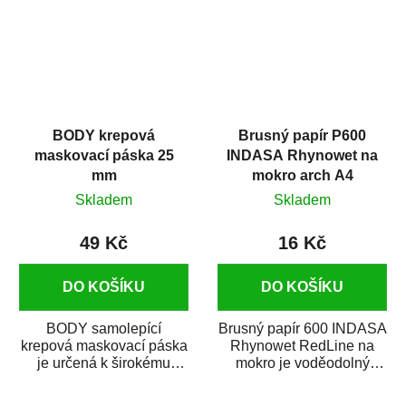
BODY krepová
Brusný papír P600
maskovací páska 25
INDASA Rhynowet na
mm
mokro arch A4
Skladem
Skladem
49 Kč
16 Kč
DO KOŠÍKU
DO KOŠÍKU
BODY samolepící
Brusný papír 600 INDASA
krepová maskovací páska
Rhynowet RedLine na
je určená k širokému
mokro je voděodolný
použití
brusný papír určený
v autoopravárenství
především pro...