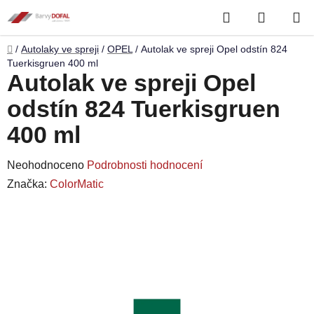
Přejít
Hledat
NÁKUP
na
obsah
KOŠÍK
Domů
/
Autolaky ve spreji
/
OPEL
/
Autolak ve spreji Opel odstín 824
Tuerkisgruen 400 ml
Autolak ve spreji Opel
odstín 824 Tuerkisgruen
400 ml
Průměrné
Neohodnoceno
Podrobnosti hodnocení
hodnocení
Značka:
ColorMatic
produktu
je
0,0
z
5
hvězdiček.