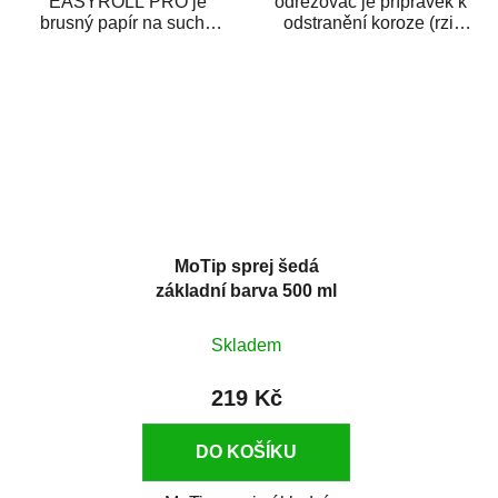
EASYROLL PRO je
odrezovač je přípravek k
brusný papír na suché
odstranění koroze (rzi)
broušení dodávaný ve
z kovových předmětů.
formě praktické rolky. Je...
Odrezovač po...
MoTip sprej šedá
základní barva 500 ml
Skladem
219 Kč
DO KOŠÍKU