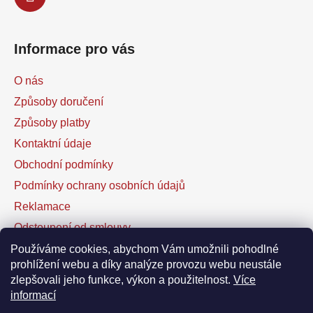
Informace pro vás
O nás
Způsoby doručení
Způsoby platby
Kontaktní údaje
Obchodní podmínky
Podmínky ochrany osobních údajů
Reklamace
Odstoupení od smlouvy
Kontaktní formulář
Používáme cookies, abychom Vám umožnili pohodlné
prohlížení webu a díky analýze provozu webu neustále
zlepšovali jeho funkce, výkon a použitelnost.
Více
Facebook
informací