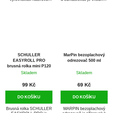
hmota určená pro
odmašťování a čištění
vyplnění drobných...
kovových a plastových...
SCHULLER
MarPin bezoplachový
EASYROLL PRO
odrezovač 500 ml
brusná rolka mini P120
Skladem
Skladem
99 Kč
69 Kč
DO KOŠÍKU
DO KOŠÍKU
Brusná rolka SCHULLER
MARPIN bezoplachový