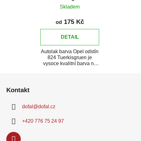
Skladem
175 Kč
od
DETAIL
Autolak barva Opel odstín
824 Tuerkisgruen je
vysoce kvalitní barva na
auto na bodové opravy,
Z
opravy...
á
Kontakt
p
a
dofal
@
dofal.cz
t
í
+420 776 75 24 97