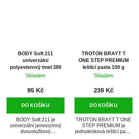
i v domácí dílně....
BODY Soft 211
TROTON BRAYT T
univerzální
ONE STEP PREMIUM
polyesterový tmel 380
leštící pasta 100 g
g
Skladem
Skladem
95 Kč
239 Kč
DO KOŠÍKU
DO KOŠÍKU
BODY Soft 211 je
TROTON BRAYT T ONE
univerzální jemnozrnný
STEP PREMIUM je
dvousložkový
jednokroková leštící pasta
polyesterový tmel s
nové generace s