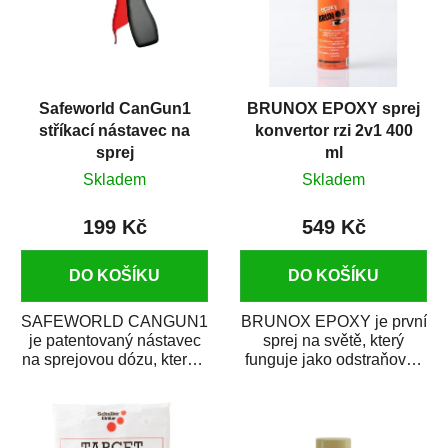
Safeworld CanGun1
BRUNOX EPOXY sprej
stříkací nástavec na
konvertor rzi 2v1 400
sprej
ml
Skladem
Skladem
199 Kč
549 Kč
DO KOŠÍKU
DO KOŠÍKU
SAFEWORLD CANGUN1
BRUNOX EPOXY je první
je patentovaný nástavec
sprej na světě, který
na sprejovou dózu, který ji
funguje jako odstraňovač
promění na profesionální
rzi s epoxidovou
stříkací...
pryskyřicí. Byl...