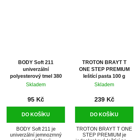
v autoopravárenství
určený především pro...
i v domácí dílně....
BODY Soft 211
TROTON BRAYT T
univerzální
ONE STEP PREMIUM
polyesterový tmel 380
leštící pasta 100 g
g
Skladem
Skladem
95 Kč
239 Kč
DO KOŠÍKU
DO KOŠÍKU
BODY Soft 211 je
TROTON BRAYT T ONE
univerzální jemnozrnný
STEP PREMIUM je