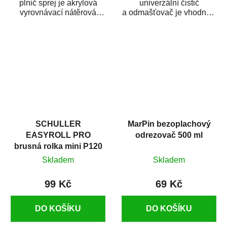
plnič sprej je akrylová
univerzální čistič
vyrovnávací nátěrová
a odmašťovač je vhodný k
hmota určená pro
odmašťování a čištění
vyplnění drobných...
kovových a plastových...
SCHULLER
MarPin bezoplachový
EASYROLL PRO
odrezovač 500 ml
brusná rolka mini P120
Skladem
Skladem
99 Kč
69 Kč
DO KOŠÍKU
DO KOŠÍKU