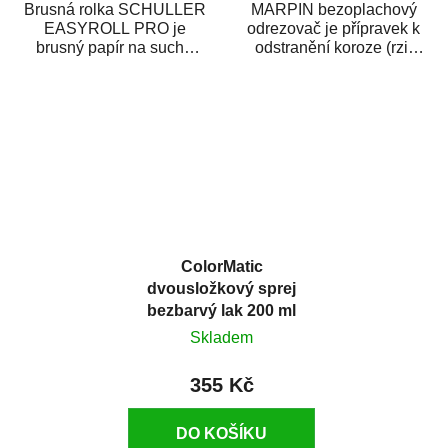
Brusná rolka SCHULLER
MARPIN bezoplachový
EASYROLL PRO je
odrezovač je přípravek k
brusný papír na suché
odstranění koroze (rzi)
broušení dodávaný ve
z kovových předmětů.
formě praktické rolky. Je...
Odrezovač po...
ColorMatic
dvousložkový sprej
bezbarvý lak 200 ml
Skladem
355 Kč
DO KOŠÍKU