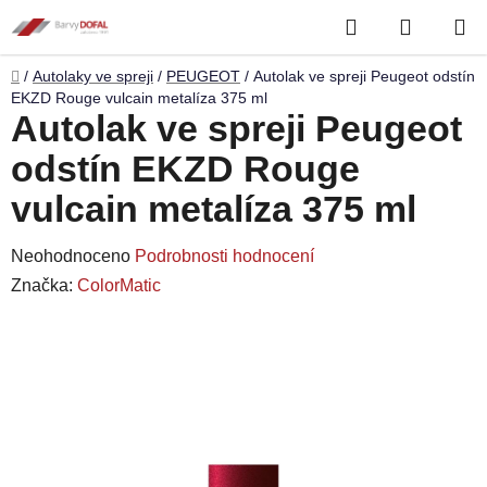
Přejít
Hledat
NÁKUP
na
obsah
KOŠÍK
Domů
/
Autolaky ve spreji
/
PEUGEOT
/
Autolak ve spreji Peugeot odstín
EKZD Rouge vulcain metalíza 375 ml
Autolak ve spreji Peugeot
odstín EKZD Rouge
vulcain metalíza 375 ml
Průměrné
Neohodnoceno
Podrobnosti hodnocení
hodnocení
Značka:
ColorMatic
produktu
je
0,0
z
5
hvězdiček.