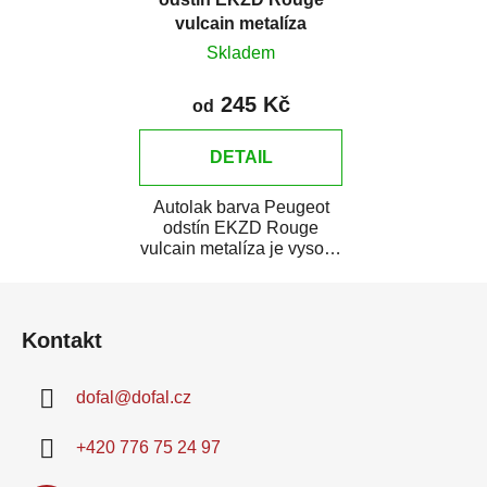
vulcain metalíza
Skladem
245 Kč
od
DETAIL
Autolak barva Peugeot
odstín EKZD Rouge
vulcain metalíza je vysoce
kvalitní barva na auto na
Z
bodové opravy,...
á
Kontakt
p
a
dofal
@
dofal.cz
t
í
+420 776 75 24 97