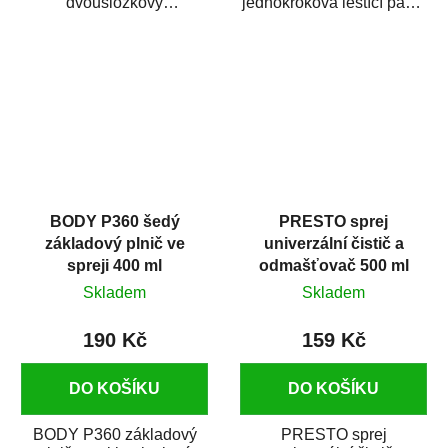
dvousložkový
jednokroková leštící pasta
polyesterový tmel s
nové generace s
dobrými plnícími
obsahem vysoce
schopnostmi. Je...
kvalitního...
BODY P360 šedý
PRESTO sprej
základový plnič ve
univerzální čistič a
spreji 400 ml
odmašťovač 500 ml
Skladem
Skladem
190 Kč
159 Kč
DO KOŠÍKU
DO KOŠÍKU
BODY P360 základový
PRESTO sprej