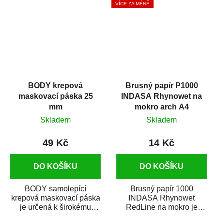
VÍCE ZA MÉNĚ
BODY krepová
Brusný papír P1000
maskovací páska 25
INDASA Rhynowet na
mm
mokro arch A4
Skladem
Skladem
49 Kč
14 Kč
DO KOŠÍKU
DO KOŠÍKU
BODY samolepící
Brusný papír 1000
krepová maskovací páska
INDASA Rhynowet
je určená k širokému
RedLine na mokro je
použití
voděodolný brusný papír