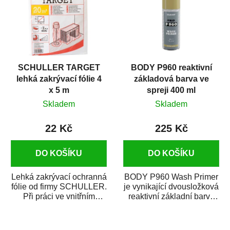
SCHULLER TARGET
BODY P960 reaktivní
lehká zakrývací fólie 4
základová barva ve
x 5 m
spreji 400 ml
Skladem
Skladem
22 Kč
225 Kč
DO KOŠÍKU
DO KOŠÍKU
Lehká zakrývací ochranná
BODY P960 Wash Primer
fólie od firmy SCHULLER.
je vynikající dvousložková
Při práci ve vnitřním
reaktivní základní barva
prostředí chrání před
ve spreji. Je vhodná
zastříkáním...
jako...