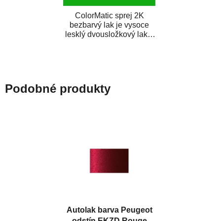
ColorMatic sprej 2K
bezbarvý lak je vysoce
lesklý dvousložkový lak s
tužidlem v spreji. Je
extrémně odolný...
Podobné produkty
Autolak barva Peugeot
odstín EKZD Rouge