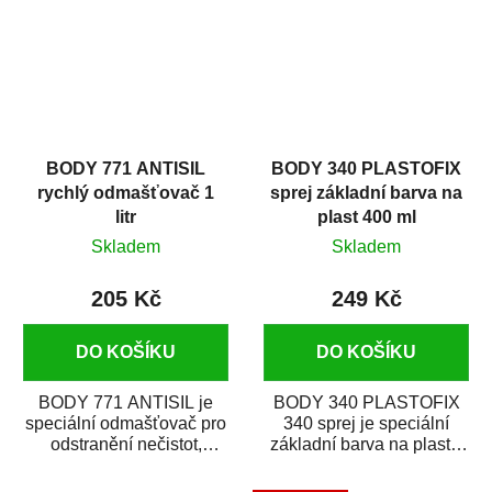
BODY 771 ANTISIL
BODY 340 PLASTOFIX
rychlý odmašťovač 1
sprej základní barva na
litr
plast 400 ml
Skladem
Skladem
205 Kč
249 Kč
DO KOŠÍKU
DO KOŠÍKU
BODY 771 ANTISIL je
BODY 340 PLASTOFIX
speciální odmašťovač pro
340 sprej je speciální
odstranění nečistot,
základní barva na plasty,
silikónu a mastnoty z
která zajistí přilnavost
povrchů před jejich...
vrchních...