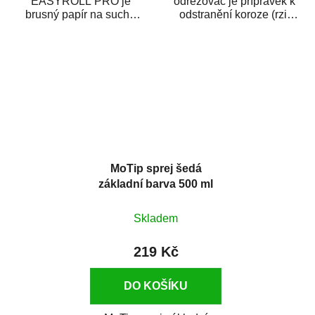
EASYROLL PRO je
odrezovač je přípravek k
brusný papír na suché
odstranění koroze (rzi)
broušení dodávaný ve
z kovových předmětů.
formě praktické rolky. Je...
Odrezovač po...
MoTip sprej šedá
základní barva 500 ml
Skladem
219 Kč
DO KOŠÍKU