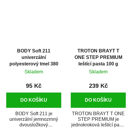
i v domácí dílně....
BODY Soft 211
TROTON BRAYT T
univerzální
ONE STEP PREMIUM
polyesterový tmel 380
leštící pasta 100 g
g
Skladem
Skladem
95 Kč
239 Kč
DO KOŠÍKU
DO KOŠÍKU
BODY Soft 211 je
TROTON BRAYT T ONE
univerzální jemnozrnný
STEP PREMIUM je
dvousložkový
jednokroková leštící pasta
polyesterový tmel s
nové generace s