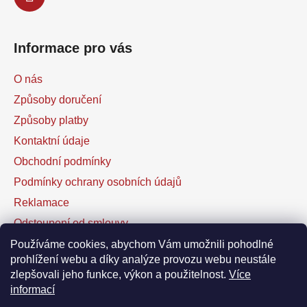
Informace pro vás
O nás
Způsoby doručení
Způsoby platby
Kontaktní údaje
Obchodní podmínky
Podmínky ochrany osobních údajů
Reklamace
Odstoupení od smlouvy
Kontaktní formulář
Používáme cookies, abychom Vám umožnili pohodlné
prohlížení webu a díky analýze provozu webu neustále
zlepšovali jeho funkce, výkon a použitelnost.
Více
Facebook
informací