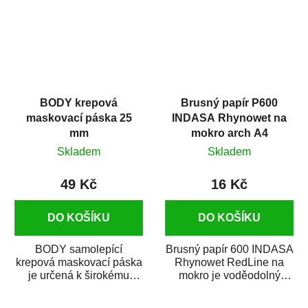
BODY krepová
Brusný papír P600
maskovací páska 25
INDASA Rhynowet na
mm
mokro arch A4
Skladem
Skladem
49 Kč
16 Kč
DO KOŠÍKU
DO KOŠÍKU
BODY samolepící
Brusný papír 600 INDASA
krepová maskovací páska
Rhynowet RedLine na
je určená k širokému
mokro je voděodolný
použití
brusný papír určený
v autoopravárenství
především pro...