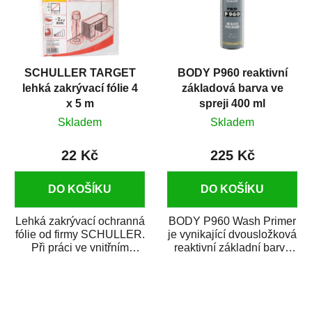
SCHULLER TARGET
BODY P960 reaktivní
lehká zakrývací fólie 4
základová barva ve
x 5 m
spreji 400 ml
Skladem
Skladem
22 Kč
225 Kč
DO KOŠÍKU
DO KOŠÍKU
Lehká zakrývací ochranná
BODY P960 Wash Primer
fólie od firmy SCHULLER.
je vynikající dvousložková
Při práci ve vnitřním
reaktivní základní barva
prostředí chrání před
ve spreji. Je vhodná
zastříkáním...
jako...