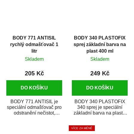
BODY 771 ANTISIL
BODY 340 PLASTOFIX
rychlý odmašťovač 1
sprej základní barva na
litr
plast 400 ml
Skladem
Skladem
205 Kč
249 Kč
DO KOŠÍKU
DO KOŠÍKU
BODY 771 ANTISIL je
BODY 340 PLASTOFIX
speciální odmašťovač pro
340 sprej je speciální
odstranění nečistot,
základní barva na plasty,
silikónu a mastnoty z
která zajistí přilnavost
povrchů před jejich...
vrchních...
VÍCE ZA MÉNĚ