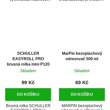
hmota určená pro
odmašťování a čištění
vyplnění drobných...
kovových a plastových...
SCHULLER
MarPin bezoplachový
EASYROLL PRO
odrezovač 500 ml
brusná rolka mini P120
Skladem
Skladem
99 Kč
69 Kč
DO KOŠÍKU
DO KOŠÍKU
Brusná rolka SCHULLER
MARPIN bezoplachový