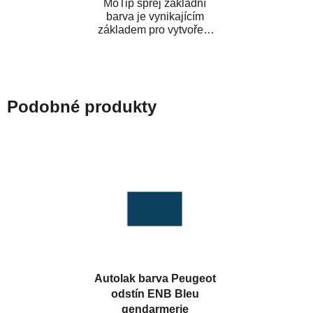
MoTip sprej základní
barva je vynikajícím
základem pro vytvoření
neutrálního podkladu pod
vrchní lak. Je...
Podobné produkty
Autolak barva Peugeot
odstín ENB Bleu
gendarmerie