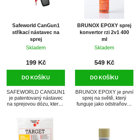
Safeworld CanGun1
BRUNOX EPOXY sprej
stříkací nástavec na
konvertor rzi 2v1 400
sprej
ml
Skladem
Skladem
199 Kč
549 Kč
DO KOŠÍKU
DO KOŠÍKU
SAFEWORLD CANGUN1
BRUNOX EPOXY je první
je patentovaný nástavec
sprej na světě, který
na sprejovou dózu, který ji
funguje jako odstraňovač
promění na profesionální
rzi s epoxidovou
stříkací...
pryskyřicí. Byl...