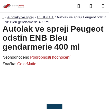
Přejít
Hledat
NÁKUP
na
obsah
KOŠÍK
Domů
/
Autolaky ve spreji
/
PEUGEOT
/
Autolak ve spreji Peugeot odstín
ENB Bleu gendarmerie 400 ml
Autolak ve spreji Peugeot
odstín ENB Bleu
gendarmerie 400 ml
Průměrné
Neohodnoceno
Podrobnosti hodnocení
hodnocení
Značka:
ColorMatic
produktu
je
0,0
z
5
hvězdiček.