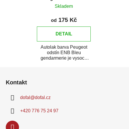
Skladem
175 Kč
od
DETAIL
Autolak barva Peugeot
odstín ENB Bleu
gendarmerie je vysoce
kvalitní barva na auto na
Z
bodové opravy, opravy...
á
Kontakt
p
a
dofal
@
dofal.cz
t
í
+420 776 75 24 97