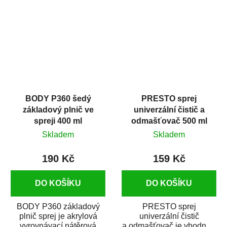
dobrými plnícími
obsahem vysoce
schopnostmi. Je...
kvalitního...
BODY P360 šedý
PRESTO sprej
základový plnič ve
univerzální čistič a
spreji 400 ml
odmašťovač 500 ml
Skladem
Skladem
190 Kč
159 Kč
DO KOŠÍKU
DO KOŠÍKU
BODY P360 základový
PRESTO sprej
plnič sprej je akrylová
univerzální čistič
vyrovnávací nátěrová
a odmašťovač je vhodný k