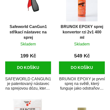
Safeworld CanGun1
BRUNOX EPOXY sprej
stříkací nástavec na
konvertor rzi 2v1 400
sprej
ml
Skladem
Skladem
199 Kč
549 Kč
DO KOŠÍKU
DO KOŠÍKU
SAFEWORLD CANGUN1
BRUNOX EPOXY je první
je patentovaný nástavec
sprej na světě, který
na sprejovou dózu, který ji
funguje jako odstraňovač
promění na profesionální
rzi s epoxidovou
stříkací...
pryskyřicí. Byl...