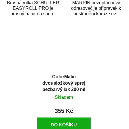
Brusná rolka SCHULLER
MARPIN bezoplachový
EASYROLL PRO je
odrezovač je přípravek k
brusný papír na suché
odstranění koroze (rzi)
broušení dodávaný ve
z kovových předmětů.
formě praktické rolky. Je...
Odrezovač po...
ColorMatic
dvousložkový sprej
bezbarvý lak 200 ml
Skladem
355 Kč
DO KOŠÍKU