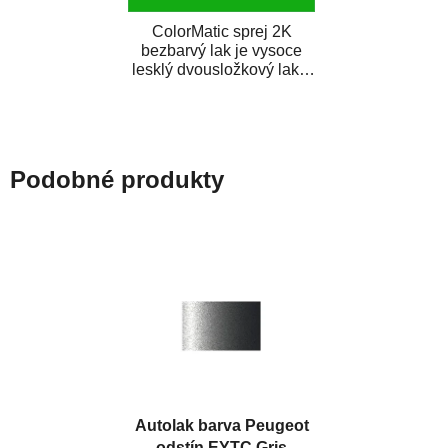
ColorMatic sprej 2K
bezbarvý lak je vysoce
lesklý dvousložkový lak s
tužidlem v spreji. Je
extrémně odolný...
Podobné produkty
Autolak barva Peugeot
odstín EYTC Gris