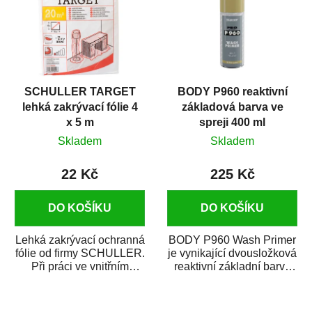
SCHULLER TARGET
BODY P960 reaktivní
lehká zakrývací fólie 4
základová barva ve
x 5 m
spreji 400 ml
Skladem
Skladem
22 Kč
225 Kč
DO KOŠÍKU
DO KOŠÍKU
Lehká zakrývací ochranná
BODY P960 Wash Primer
fólie od firmy SCHULLER.
je vynikající dvousložková
Při práci ve vnitřním
reaktivní základní barva
prostředí chrání před
ve spreji. Je vhodná
zastříkáním...
jako...