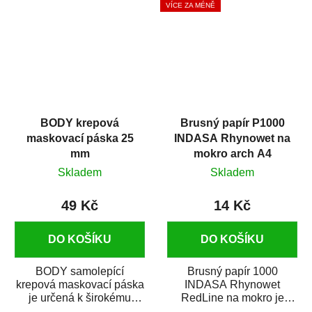
VÍCE ZA MÉNĚ
BODY krepová
Brusný papír P1000
maskovací páska 25
INDASA Rhynowet na
mm
mokro arch A4
Skladem
Skladem
49 Kč
14 Kč
DO KOŠÍKU
DO KOŠÍKU
BODY samolepící
Brusný papír 1000
krepová maskovací páska
INDASA Rhynowet
je určená k širokému
RedLine na mokro je
použití
voděodolný brusný papír