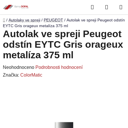
Přejít
Hledat
NÁKUP
na
obsah
KOŠÍK
Domů
/
Autolaky ve spreji
/
PEUGEOT
/
Autolak ve spreji Peugeot odstín
EYTC Gris orageux metalíza 375 ml
Autolak ve spreji Peugeot
odstín EYTC Gris orageux
metalíza 375 ml
Průměrné
Neohodnoceno
Podrobnosti hodnocení
hodnocení
Značka:
ColorMatic
produktu
je
0,0
z
5
hvězdiček.