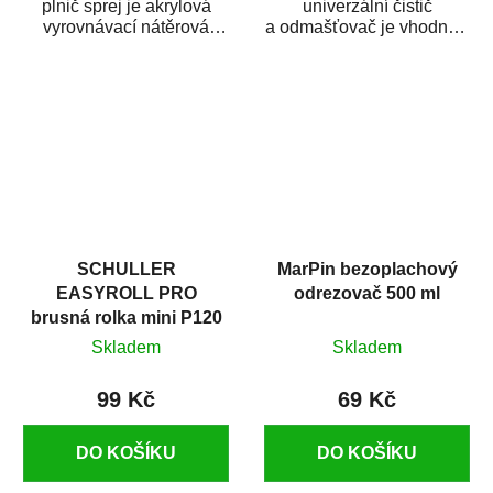
plnič sprej je akrylová
univerzální čistič
vyrovnávací nátěrová
a odmašťovač je vhodný k
hmota určená pro
odmašťování a čištění
vyplnění drobných...
kovových a plastových...
SCHULLER
MarPin bezoplachový
EASYROLL PRO
odrezovač 500 ml
brusná rolka mini P120
Skladem
Skladem
99 Kč
69 Kč
DO KOŠÍKU
DO KOŠÍKU