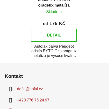
orageux metalíza
Skladem
175 Kč
od
DETAIL
Autolak barva Peugeot
odstín EYTC Gris orageux
metalíza je vysoce kvalitní
barva na auto na bodové
Z
opravy,...
á
Kontakt
p
a
dofal
@
dofal.cz
t
í
+420 776 75 24 97