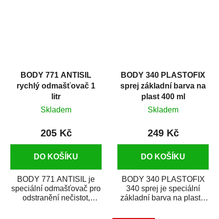
BODY 771 ANTISIL
BODY 340 PLASTOFIX
rychlý odmašťovač 1
sprej základní barva na
litr
plast 400 ml
Skladem
Skladem
205 Kč
249 Kč
DO KOŠÍKU
DO KOŠÍKU
BODY 771 ANTISIL je
BODY 340 PLASTOFIX
speciální odmašťovač pro
340 sprej je speciální
odstranění nečistot,
základní barva na plasty,
silikónu a mastnoty z
která zajistí přilnavost
povrchů před jejich...
vrchních...