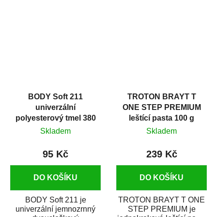
v autoopravárenství
určený především pro...
i v domácí dílně....
BODY Soft 211
TROTON BRAYT T
univerzální
ONE STEP PREMIUM
polyesterový tmel 380
leštící pasta 100 g
g
Skladem
Skladem
95 Kč
239 Kč
DO KOŠÍKU
DO KOŠÍKU
BODY Soft 211 je
TROTON BRAYT T ONE
univerzální jemnozrnný
STEP PREMIUM je