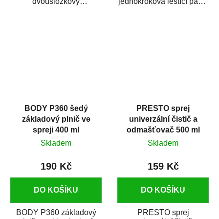
dvousložkový
jednokroková leštící pasta
polyesterový tmel s
nové generace s
dobrými plnícími
obsahem vysoce
schopnostmi. Je...
kvalitního...
BODY P360 šedý
PRESTO sprej
základový plnič ve
univerzální čistič a
spreji 400 ml
odmašťovač 500 ml
Skladem
Skladem
190 Kč
159 Kč
DO KOŠÍKU
DO KOŠÍKU
BODY P360 základový
PRESTO sprej