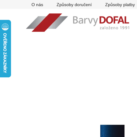
Přejít
O nás
Způsoby doručení
Způsoby platby
na
obsah