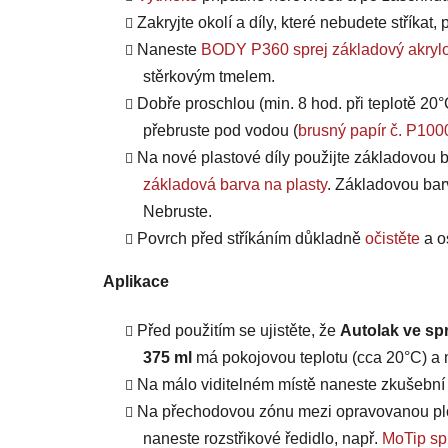
Zakryjte okolí a díly, které nebudete stříkat
Naneste
BODY P360 sprej základový akrylo
stěrkovým tmelem.
Dobře proschlou (min. 8 hod. při teplotě 20°
přebruste pod vodou (
brusný papír č. P100
Na nové plastové díly použijte základovou b
základová barva na plasty
. Základovou bar
Nebruste.
Povrch před stříkáním důkladně
očistěte
a o
Aplikace
Před použitím se ujistěte, že
Autolak ve sp
375 ml
má pokojovou teplotu (cca 20°C) a m
Na málo viditelném místě naneste zkušební n
Na přechodovou zónu mezi opravovanou plo
naneste rozstřikové ředidlo, např.
MoTip spr