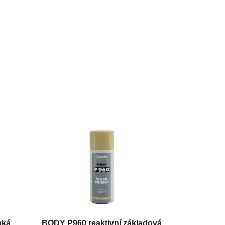
hká
BODY P960 reaktivní základová