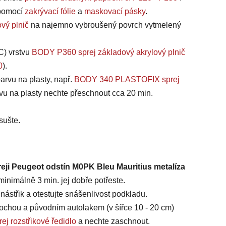
, pomocí
zakrývací fólie
a
maskovací pásky
.
vý plnič
na najemno vybroušený povrch vytmelený
C) vrstvu
BODY P360 sprej základový akrylový plnič
0
).
arvu na plasty, např.
BODY 340 PLASTOFIX sprej
vu na plasty nechte přeschnout cca 20 min.
sušte.
reji Peugeot odstín M0PK Bleu Mauritius metalíza
inimálně 3 min. jej dobře potřeste.
ástřik a otestujte snášenlivost podkladu.
chou a původním autolakem (v šířce 10 - 20 cm)
ej rozstřikové ředidlo
a nechte zaschnout.