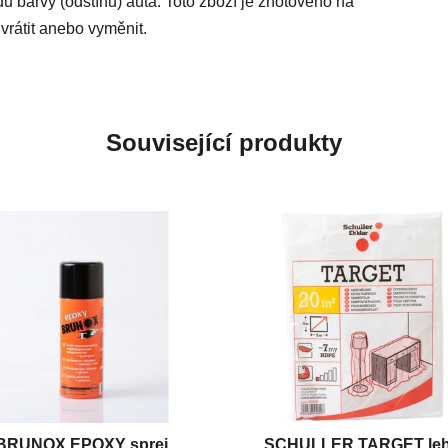
du barvy (odstínu) auta. Toto zboží je zhotoveno na
vrátit anebo vyměnit.
Související produkty
BRUNOX EPOXY sprej
SCHULLER TARGET le