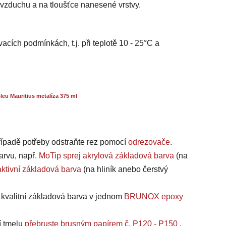
i vzduchu a na tloušťce nanesené vrstvy.
acích podmínkách, t.j. při teplotě 10 - 25°C a
eu Mauritius metalíza 375 ml
případě potřeby odstraňte rez pomocí
odrezovače
.
arvu, např.
MoTip sprej akrylová základová barva
(na
ktivní základová barva
(na hliník anebo čerstvý
a kvalitní základová barva v jednom
BRUNOX epoxy
í tmelu
přebruste brusným papírem č. P120 - P150
.