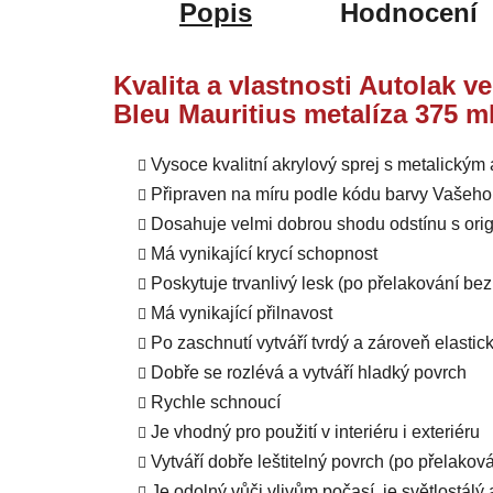
Popis
Hodnocení
Kvalita a vlastnosti Autolak 
Bleu Mauritius metalíza 375 m
Vysoce kvalitní akrylový sprej s metalický
Připraven na míru podle kódu barvy Vašeho
Dosahuje velmi dobrou shodu odstínu s orig
Má vynikající krycí schopnost
Poskytuje trvanlivý lesk (po přelakování b
Má vynikající přilnavost
Po zaschnutí vytváří tvrdý a zároveň elastic
Dobře se rozlévá a vytváří hladký povrch
Rychle schnoucí
Je vhodný pro použití v interiéru i exteriéru
Vytváří dobře leštitelný povrch (po přelako
Je odolný vůči vlivům počasí, je světlostál