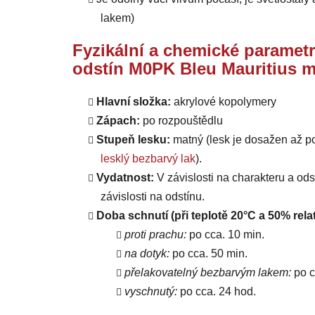
lakem)
Fyzikální a chemické parametr
odstín M0PK Bleu Mauritius m
Hlavní složka:
akrylové kopolymery
Zápach:
po rozpouštědlu
Stupeň lesku:
matný (lesk je dosažen až p
lesklý bezbarvý lak
).
Vydatnost:
V závislosti na charakteru a od
závislosti na odstínu.
Doba schnutí (při teplotě 20°C a 50% relat
proti prachu:
po cca. 10 min.
na dotyk:
po cca. 50 min.
přelakovatelný bezbarvým lakem:
po c
vyschnutý:
po cca. 24 hod.