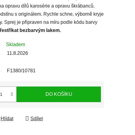
 na opravu dílů karosérie a opravu škrábanců.
stínu s originálem. Rychle schne, výborně kryje
ty. Sprej je připraven na míru podle kódu barvy
přestříkat bezbarvým lakem.
Skladem
11.8.2026
F1380/10781
DO KOŠÍKU
Hlídat
Sdílet