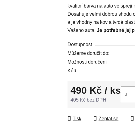
kvalitní barva na auto ve spreji
0,0
Dosahuje velmi dobrou shodu od
z
a je vhodný na kov a tvrdé plas
5
Vašeho auta.
Je potřebné jej 
hvězdiček.
Dostupnost
Můžeme doručit do:
Možnosti doručení
Kód:
490 Kč
/ ks
405 Kč bez DPH
Měrná cena:
Tisk
Zeptat se