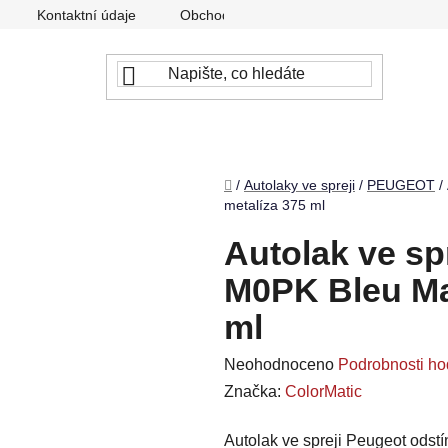
Kontaktní údaje
Obchodní podmínky
Podmínky ochr
Domů
/
Autolaky ve spreji
/
PEUGEOT
/
metalíza 375 ml
Autolak ve sp
M0PK Bleu Mau
ml
Průměrné
Neohodnoceno
Podrobnosti ho
hodnocení
Značka:
ColorMatic
produktu
Autolak ve spreji Peugeot odst
je