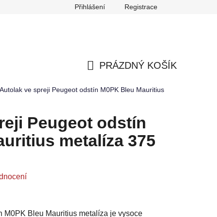
Přihlášení
Registrace
any osobních údajů
Reklamace
Odstoupení od smlouvy
PRÁZDNÝ KOŠÍK
NÁKUPNÍ
Autolak ve spreji Peugeot odstín M0PK Bleu Mauritius
KOŠÍK
reji Peugeot odstín
ritius metalíza 375
dnocení
ín M0PK Bleu Mauritius metalíza je vysoce