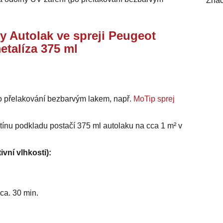
Znač
y Autolak ve spreji Peugeot
etalíza 375 ml
o přelakování bezbarvým lakem, např.
MoTip sprej
stínu podkladu postačí 375 ml autolaku na cca 1 m² v
ivní vlhkosti):
ca. 30 min.