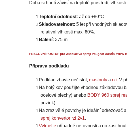
Doba schnutí závisí na teplotě prostředí, vlhkost
Teplotní odolnost:
až do +80°C
Skladovatelnost:
5 let při vhodných skladov
relativní vlhkosti max. 60%.
Balení:
375 ml
PRACOVNÍ POSTUP pro Autolak ve spreji Peugeot odstín M0PK Bl
Příprava podkladu
Podklad zbavte nečistot,
mastnoty
a
rzi
. V 
Na holý kov použijte vhodnou základovou b
ocelové plechy) anebo
BODY 960 sprej rea
pozink).
Na zrezivělé povrchy je ideální odrezovač 
sprej konvertor rzi 2v1
.
Vytmelte
případné nerovnosti a po zaschnut