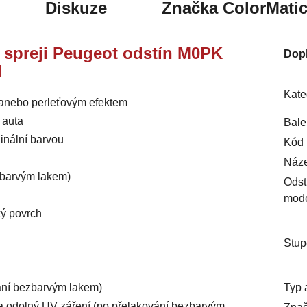
Diskuze
Značka
ColorMati
ve spreji Peugeot odstín M0PK
Dop
l
Kate
m anebo perleťovým efektem
 auta
Bale
inální barvou
Kód 
Náze
ezbarvým lakem)
Odst
mod
ký povrch
Stup
Typ 
vání bezbarvým lakem)
ý a odolný UV záření (po přelakování bezbarvým