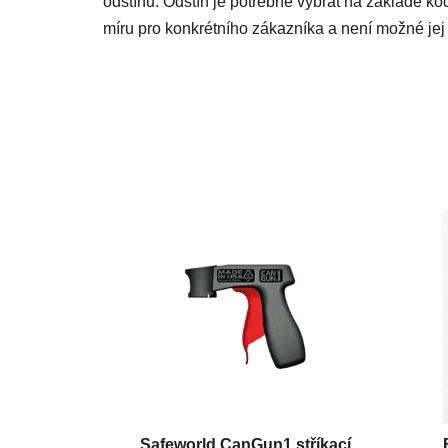
odstínu. Odstín je potřebné vybrat na základě kó
míru pro konkrétního zákazníka a není možné jej 
Safeworld CanGun1 stříkací