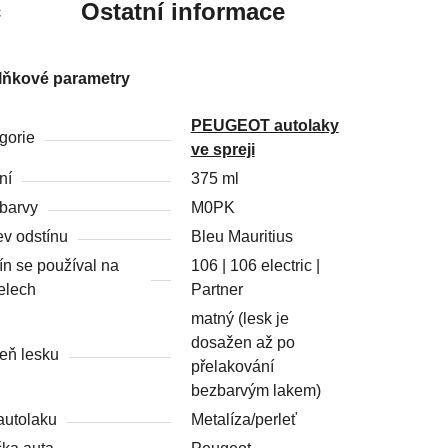
c
Ostatní informace
lňkové parametry
PEUGEOT autolaky
gorie
ve spreji
ní
375 ml
barvy
M0PK
v odstínu
Bleu Mauritius
ín se používal na
106 | 106 electric |
elech
Partner
matný (lesk je
dosažen až po
eň lesku
přelakování
bezbarvým lakem)
autolaku
Metalíza/perleť