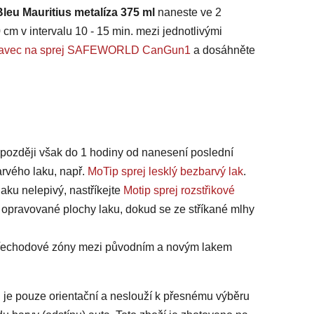
leu Mauritius metalíza 375 ml
naneste ve 2
 cm v intervalu 10 - 15 min. mezi jednotlivými
ástavec na sprej SAFEWORLD CanGun1
a dosáhněte
jpozději však do 1 hodiny od nanesení poslední
arvého laku, např.
MoTip sprej lesklý bezbarvý lak
.
laku nelepivý, nastříkejte
Motip sprej rozstřikové
 opravované plochy laku, dokud se ze stříkané mlhy
 přechodové zóny mezi původním a novým lakem
 je pouze orientační a neslouží k přesnému výběru