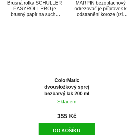
Brusná rolka SCHULLER
MARPIN bezoplachový
EASYROLL PRO je
odrezovač je přípravek k
brusný papír na suché
odstranění koroze (rzi)
broušení dodávaný ve
z kovových předmětů.
formě praktické rolky. Je...
Odrezovač po...
ColorMatic
dvousložkový sprej
bezbarvý lak 200 ml
Skladem
355 Kč
DO KOŠÍKU