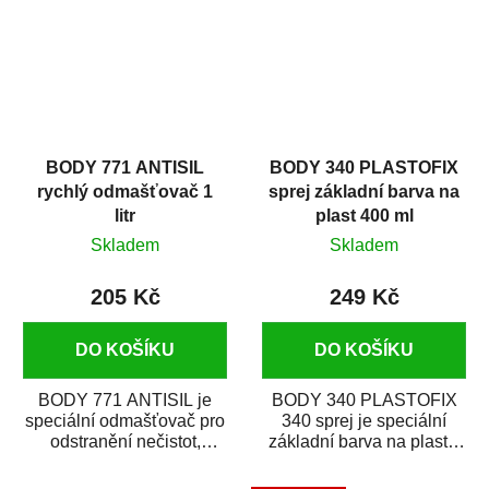
BODY 771 ANTISIL
BODY 340 PLASTOFIX
rychlý odmašťovač 1
sprej základní barva na
litr
plast 400 ml
Skladem
Skladem
205 Kč
249 Kč
DO KOŠÍKU
DO KOŠÍKU
BODY 771 ANTISIL je
BODY 340 PLASTOFIX
speciální odmašťovač pro
340 sprej je speciální
odstranění nečistot,
základní barva na plasty,
silikónu a mastnoty z
která zajistí přilnavost
povrchů před jejich...
vrchních...