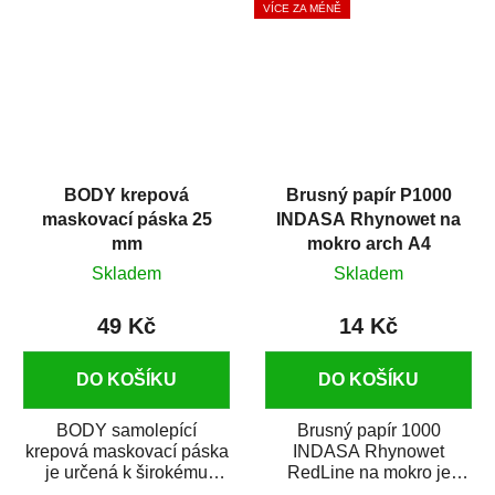
VÍCE ZA MÉNĚ
BODY krepová
Brusný papír P1000
maskovací páska 25
INDASA Rhynowet na
mm
mokro arch A4
Skladem
Skladem
49 Kč
14 Kč
DO KOŠÍKU
DO KOŠÍKU
BODY samolepící
Brusný papír 1000
krepová maskovací páska
INDASA Rhynowet
je určená k širokému
RedLine na mokro je
použití
voděodolný brusný papír