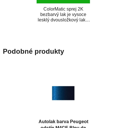
ColorMatic sprej 2K
bezbarvý lak je vysoce
lesklý dvousložkový lak s
tužidlem v spreji. Je
extrémně odolný...
Podobné produkty
Autolak barva Peugeot
odstín M4GE Bleu de