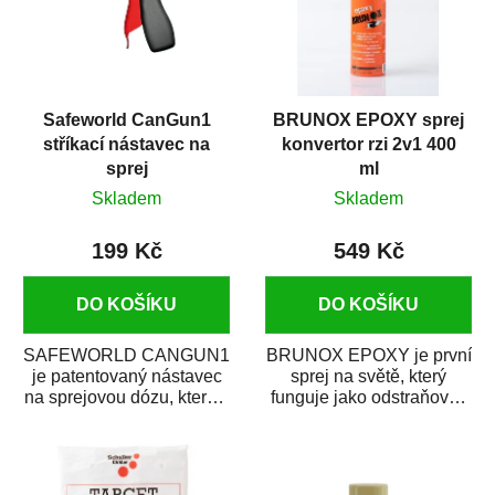
Safeworld CanGun1
BRUNOX EPOXY sprej
stříkací nástavec na
konvertor rzi 2v1 400
sprej
ml
Skladem
Skladem
199 Kč
549 Kč
DO KOŠÍKU
DO KOŠÍKU
SAFEWORLD CANGUN1
BRUNOX EPOXY je první
je patentovaný nástavec
sprej na světě, který
na sprejovou dózu, který ji
funguje jako odstraňovač
promění na profesionální
rzi s epoxidovou
stříkací...
pryskyřicí. Byl...