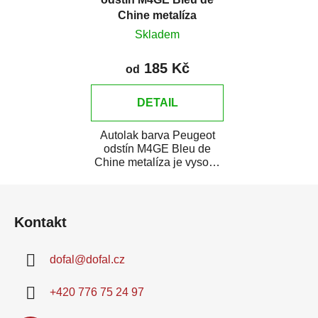
Chine metalíza
Skladem
185 Kč
od
DETAIL
Autolak barva Peugeot
odstín M4GE Bleu de
Chine metalíza je vysoce
kvalitní barva na auto na
Z
bodové opravy,...
á
Kontakt
p
a
dofal
@
dofal.cz
t
í
+420 776 75 24 97