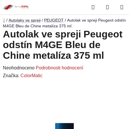
Přejít
Hledat
NÁKUP
na
obsah
KOŠÍK
Domů
/
Autolaky ve spreji
/
PEUGEOT
/
Autolak ve spreji Peugeot odstín
M4GE Bleu de Chine metalíza 375 ml
Autolak ve spreji Peugeot
odstín M4GE Bleu de
Chine metalíza 375 ml
Průměrné
Neohodnoceno
Podrobnosti hodnocení
hodnocení
Značka:
ColorMatic
produktu
je
0,0
z
5
hvězdiček.