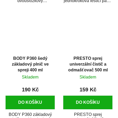
dvousložkový
jednokroková leštící pasta
polyesterový tmel s
nové generace s
dobrými plnícími
obsahem vysoce
schopnostmi. Je...
kvalitního...
BODY P360 šedý
PRESTO sprej
základový plnič ve
univerzální čistič a
spreji 400 ml
odmašťovač 500 ml
Skladem
Skladem
190 Kč
159 Kč
DO KOŠÍKU
DO KOŠÍKU
BODY P360 základový
PRESTO sprej