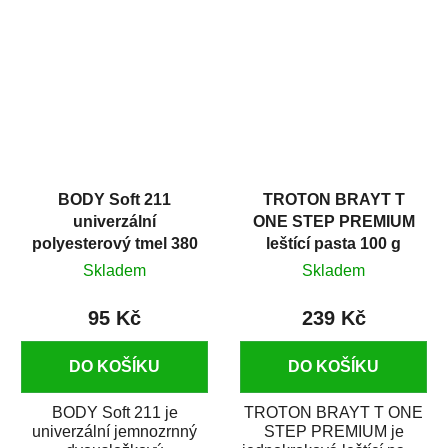
v autoopravárenství
určený především pro...
i v domácí dílně....
BODY Soft 211
TROTON BRAYT T
univerzální
ONE STEP PREMIUM
polyesterový tmel 380
leštící pasta 100 g
g
Skladem
Skladem
95 Kč
239 Kč
DO KOŠÍKU
DO KOŠÍKU
BODY Soft 211 je
TROTON BRAYT T ONE
univerzální jemnozrnný
STEP PREMIUM je