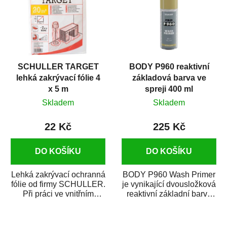
SCHULLER TARGET
BODY P960 reaktivní
lehká zakrývací fólie 4
základová barva ve
x 5 m
spreji 400 ml
Skladem
Skladem
22 Kč
225 Kč
DO KOŠÍKU
DO KOŠÍKU
Lehká zakrývací ochranná
BODY P960 Wash Primer
fólie od firmy SCHULLER.
je vynikající dvousložková
Při práci ve vnitřním
reaktivní základní barva
prostředí chrání před
ve spreji. Je vhodná
zastříkáním...
jako...