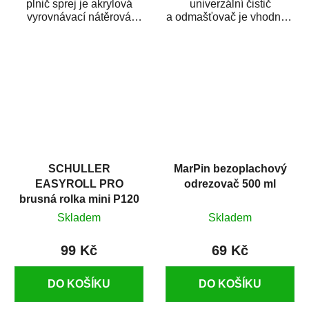
plnič sprej je akrylová
univerzální čistič
vyrovnávací nátěrová
a odmašťovač je vhodný k
hmota určená pro
odmašťování a čištění
vyplnění drobných...
kovových a plastových...
SCHULLER
MarPin bezoplachový
EASYROLL PRO
odrezovač 500 ml
brusná rolka mini P120
Skladem
Skladem
99 Kč
69 Kč
DO KOŠÍKU
DO KOŠÍKU