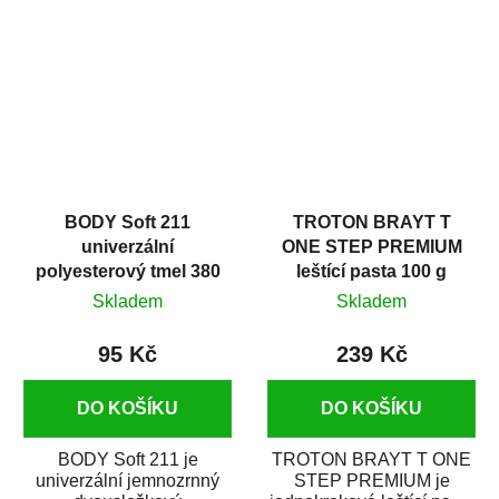
v autoopravárenství
určený především pro...
i v domácí dílně....
BODY Soft 211
TROTON BRAYT T
univerzální
ONE STEP PREMIUM
polyesterový tmel 380
leštící pasta 100 g
g
Skladem
Skladem
95 Kč
239 Kč
DO KOŠÍKU
DO KOŠÍKU
BODY Soft 211 je
TROTON BRAYT T ONE
univerzální jemnozrnný
STEP PREMIUM je