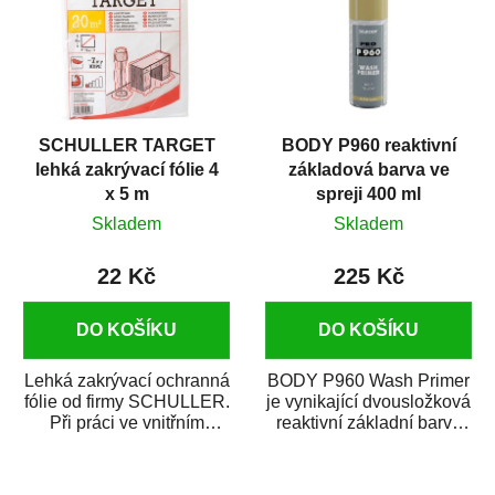
SCHULLER TARGET
BODY P960 reaktivní
lehká zakrývací fólie 4
základová barva ve
x 5 m
spreji 400 ml
Skladem
Skladem
22 Kč
225 Kč
DO KOŠÍKU
DO KOŠÍKU
Lehká zakrývací ochranná
BODY P960 Wash Primer
fólie od firmy SCHULLER.
je vynikající dvousložková
Při práci ve vnitřním
reaktivní základní barva
prostředí chrání před
ve spreji. Je vhodná
zastříkáním...
jako...