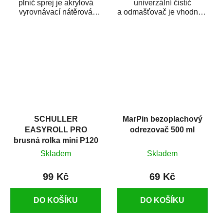
plnič sprej je akrylová
univerzální čistič
vyrovnávací nátěrová
a odmašťovač je vhodný k
hmota určená pro
odmašťování a čištění
vyplnění drobných...
kovových a plastových...
SCHULLER
MarPin bezoplachový
EASYROLL PRO
odrezovač 500 ml
brusná rolka mini P120
Skladem
Skladem
99 Kč
69 Kč
DO KOŠÍKU
DO KOŠÍKU