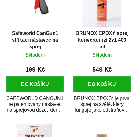
Safeworld CanGun1
BRUNOX EPOXY sprej
stříkací nástavec na
konvertor rzi 2v1 400
sprej
ml
Skladem
Skladem
199 Kč
549 Kč
DO KOŠÍKU
DO KOŠÍKU
SAFEWORLD CANGUN1
BRUNOX EPOXY je první
je patentovaný nástavec
sprej na světě, který
na sprejovou dózu, který ji
funguje jako odstraňovač
promění na profesionální
rzi s epoxidovou
stříkací...
pryskyřicí. Byl...