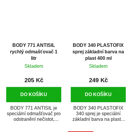
BODY 771 ANTISIL
BODY 340 PLASTOFIX
rychlý odmašťovač 1
sprej základní barva na
litr
plast 400 ml
Skladem
Skladem
205 Kč
249 Kč
DO KOŠÍKU
DO KOŠÍKU
BODY 771 ANTISIL je
BODY 340 PLASTOFIX
speciální odmašťovač pro
340 sprej je speciální
odstranění nečistot,
základní barva na plasty,
silikónu a mastnoty z
která zajistí přilnavost
povrchů před jejich...
vrchních...