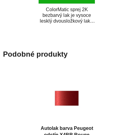
ColorMatic sprej 2K
bezbarvý lak je vysoce
lesklý dvousložkový lak s
tužidlem v spreji. Je
extrémně odolný...
Podobné produkty
Autolak barva Peugeot
odstín X4BR Rouge