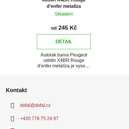
d'enfer metalíza
Skladem
245 Kč
od
DETAIL
Autolak barva Peugeot
odstín X4BR Rouge
d'enfer metalíza je vysoce
kvalitní barva na auto na
Z
bodové opravy,...
á
Kontakt
p
a
dofal
@
dofal.cz
t
í
+420 776 75 24 97