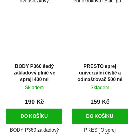
dvousložkový
jednokroková leštící pasta
polyesterový tmel s
nové generace s
dobrými plnícími
obsahem vysoce
schopnostmi. Je...
kvalitního...
BODY P360 šedý
PRESTO sprej
základový plnič ve
univerzální čistič a
spreji 400 ml
odmašťovač 500 ml
Skladem
Skladem
190 Kč
159 Kč
DO KOŠÍKU
DO KOŠÍKU
BODY P360 základový
PRESTO sprej