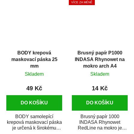
VÍCE ZA MÉNĚ
BODY krepová
Brusný papír P1000
maskovací páska 25
INDASA Rhynowet na
mm
mokro arch A4
Skladem
Skladem
49 Kč
14 Kč
DO KOŠÍKU
DO KOŠÍKU
BODY samolepící
Brusný papír 1000
krepová maskovací páska
INDASA Rhynowet
je určená k širokému
RedLine na mokro je
použití
voděodolný brusný papír