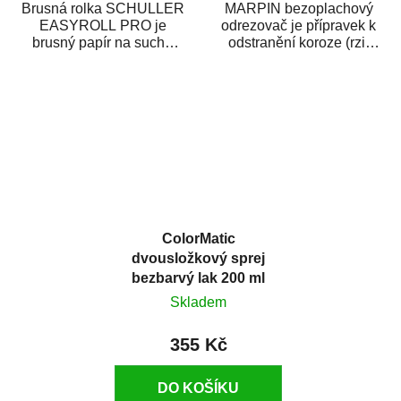
Brusná rolka SCHULLER
MARPIN bezoplachový
EASYROLL PRO je
odrezovač je přípravek k
brusný papír na suché
odstranění koroze (rzi)
broušení dodávaný ve
z kovových předmětů.
formě praktické rolky. Je...
Odrezovač po...
ColorMatic
dvousložkový sprej
bezbarvý lak 200 ml
Skladem
355 Kč
DO KOŠÍKU