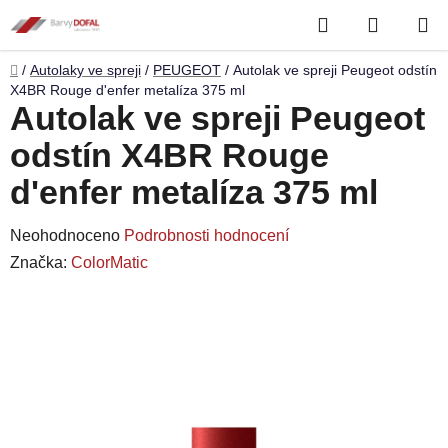
Přejít
Hledat
NÁKUP
na
obsah
KOŠÍK
Domů
/
Autolaky ve spreji
/
PEUGEOT
/
Autolak ve spreji Peugeot odstín
X4BR Rouge d'enfer metalíza 375 ml
Autolak ve spreji Peugeot
odstín X4BR Rouge
d'enfer metalíza 375 ml
Průměrné
Neohodnoceno
Podrobnosti hodnocení
hodnocení
Značka:
ColorMatic
produktu
je
0,0
z
5
hvězdiček.