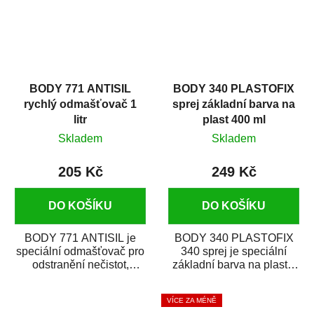
BODY 771 ANTISIL
BODY 340 PLASTOFIX
rychlý odmašťovač 1
sprej základní barva na
litr
plast 400 ml
Skladem
Skladem
205 Kč
249 Kč
DO KOŠÍKU
DO KOŠÍKU
BODY 771 ANTISIL je
BODY 340 PLASTOFIX
speciální odmašťovač pro
340 sprej je speciální
odstranění nečistot,
základní barva na plasty,
silikónu a mastnoty z
která zajistí přilnavost
povrchů před jejich...
vrchních...
VÍCE ZA MÉNĚ