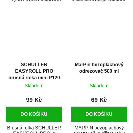
hmota určená pro
odmašťování a čištění
vyplnění drobných...
kovových a plastových...
SCHULLER
MarPin bezoplachový
EASYROLL PRO
odrezovač 500 ml
brusná rolka mini P120
Skladem
Skladem
99 Kč
69 Kč
DO KOŠÍKU
DO KOŠÍKU
Brusná rolka SCHULLER
MARPIN bezoplachový