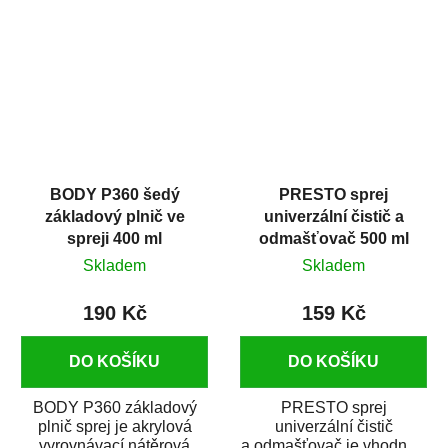
dobrými plnícími
obsahem vysoce
schopnostmi. Je...
kvalitního...
BODY P360 šedý
PRESTO sprej
základový plnič ve
univerzální čistič a
spreji 400 ml
odmašťovač 500 ml
Skladem
Skladem
190 Kč
159 Kč
DO KOŠÍKU
DO KOŠÍKU
BODY P360 základový
PRESTO sprej
plnič sprej je akrylová
univerzální čistič
vyrovnávací nátěrová
a odmašťovač je vhodný k