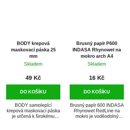
BODY krepová
Brusný papír P600
maskovací páska 25
INDASA Rhynowet na
mm
mokro arch A4
Skladem
Skladem
49 Kč
16 Kč
DO KOŠÍKU
DO KOŠÍKU
BODY samolepící
Brusný papír 600 INDASA
krepová maskovací páska
Rhynowet RedLine na
je určená k širokému
mokro je voděodolný
použití
brusný papír určený
v autoopravárenství
především pro...