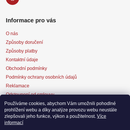
Informace pro vás
O nás
Způsoby doručení
Způsoby platby
Kontaktní údaje
Obchodní podmínky
Podmínky ochrany osobních údajů
Reklamace
Odstoupení od smlouvy
Kontaktní formulář
Používáme cookies, abychom Vám umožnili pohodlné
prohlížení webu a díky analýze provozu webu neustále
zlepšovali jeho funkce, výkon a použitelnost.
Více
Facebook
informací