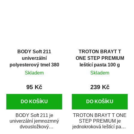
i v domácí dílně....
BODY Soft 211
TROTON BRAYT T
univerzální
ONE STEP PREMIUM
polyesterový tmel 380
leštící pasta 100 g
g
Skladem
Skladem
95 Kč
239 Kč
DO KOŠÍKU
DO KOŠÍKU
BODY Soft 211 je
TROTON BRAYT T ONE
univerzální jemnozrnný
STEP PREMIUM je
dvousložkový
jednokroková leštící pasta
polyesterový tmel s
nové generace s