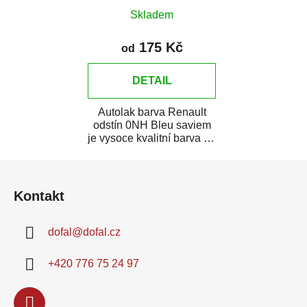
Skladem
175 Kč
od
DETAIL
Autolak barva Renault
odstín 0NH Bleu saviem
je vysoce kvalitní barva na
auto na bodové opravy,
Z
opravy...
á
Kontakt
p
a
dofal
@
dofal.cz
t
í
+420 776 75 24 97