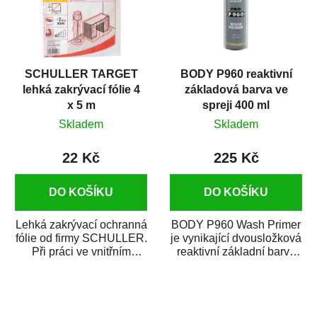
SCHULLER TARGET
BODY P960 reaktivní
lehká zakrývací fólie 4
základová barva ve
x 5 m
spreji 400 ml
Skladem
Skladem
22 Kč
225 Kč
DO KOŠÍKU
DO KOŠÍKU
Lehká zakrývací ochranná
BODY P960 Wash Primer
fólie od firmy SCHULLER.
je vynikající dvousložková
Při práci ve vnitřním
reaktivní základní barva
prostředí chrání před
ve spreji. Je vhodná
zastříkáním...
jako...