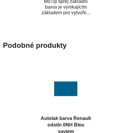
MoTip sprej základní
barva je vynikajícím
základem pro vytvoření
neutrálního podkladu pod
vrchní lak. Je...
Podobné produkty
Autolak barva Renault
odstín 0NH Bleu
saviem