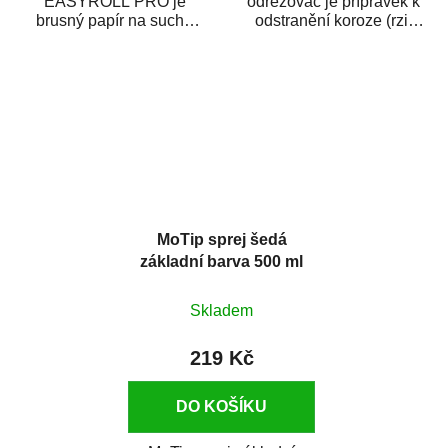
EASYROLL PRO je
odrezovač je přípravek k
brusný papír na suché
odstranění koroze (rzi)
broušení dodávaný ve
z kovových předmětů.
formě praktické rolky. Je...
Odrezovač po...
MoTip sprej šedá
základní barva 500 ml
Skladem
219 Kč
DO KOŠÍKU