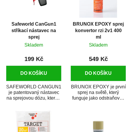
Safeworld CanGun1
BRUNOX EPOXY sprej
stříkací nástavec na
konvertor rzi 2v1 400
sprej
ml
Skladem
Skladem
199 Kč
549 Kč
DO KOŠÍKU
DO KOŠÍKU
SAFEWORLD CANGUN1
BRUNOX EPOXY je první
je patentovaný nástavec
sprej na světě, který
na sprejovou dózu, který ji
funguje jako odstraňovač
promění na profesionální
rzi s epoxidovou
stříkací...
pryskyřicí. Byl...