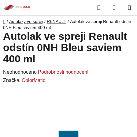
Přejít
Hledat
NÁKUP
na
obsah
KOŠÍK
Domů
/
Autolaky ve spreji
/
RENAULT
/
Autolak ve spreji Renault odstín
0NH Bleu saviem 400 ml
Autolak ve spreji Renault
odstín 0NH Bleu saviem
400 ml
Průměrné
Neohodnoceno
Podrobnosti hodnocení
hodnocení
Značka:
ColorMatic
produktu
je
0,0
z
5
hvězdiček.