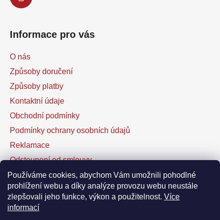
Informace pro vás
O nás
Způsoby doručení
Způsoby platby
Kontaktní údaje
Obchodní podmínky
Podmínky ochrany osobních údajů
Reklamace
Odstoupení od smlouvy
Kontaktní formulář
Používáme cookies, abychom Vám umožnili pohodlné
prohlížení webu a díky analýze provozu webu neustále
zlepšovali jeho funkce, výkon a použitelnost.
Více
Facebook
informací