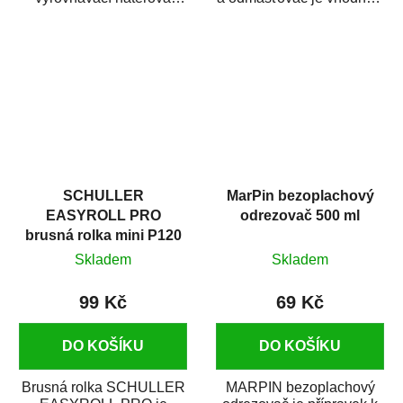
hmota určená pro
odmašťování a čištění
vyplnění drobných...
kovových a plastových...
SCHULLER
MarPin bezoplachový
EASYROLL PRO
odrezovač 500 ml
brusná rolka mini P120
Skladem
Skladem
99 Kč
69 Kč
DO KOŠÍKU
DO KOŠÍKU
Brusná rolka SCHULLER
MARPIN bezoplachový