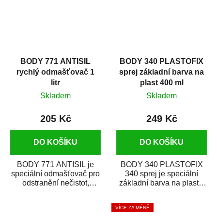
BODY 771 ANTISIL
BODY 340 PLASTOFIX
rychlý odmašťovač 1
sprej základní barva na
litr
plast 400 ml
Skladem
Skladem
205 Kč
249 Kč
DO KOŠÍKU
DO KOŠÍKU
BODY 771 ANTISIL je
BODY 340 PLASTOFIX
speciální odmašťovač pro
340 sprej je speciální
odstranění nečistot,
základní barva na plasty,
silikónu a mastnoty z
která zajistí přilnavost
povrchů před jejich...
vrchních...
VÍCE ZA MÉNĚ