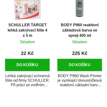
SCHULLER TARGET
BODY P960 reaktivní
lehká zakrývací fólie 4
základová barva ve
x 5 m
spreji 400 ml
Skladem
Skladem
22 Kč
225 Kč
DO KOŠÍKU
DO KOŠÍKU
Lehká zakrývací ochranná
BODY P960 Wash Primer
fólie od firmy SCHULLER.
je vynikající dvousložková
Při práci ve vnitřním
reaktivní základní barva
prostředí chrání před
ve spreji. Je vhodná
zastříkáním...
jako...