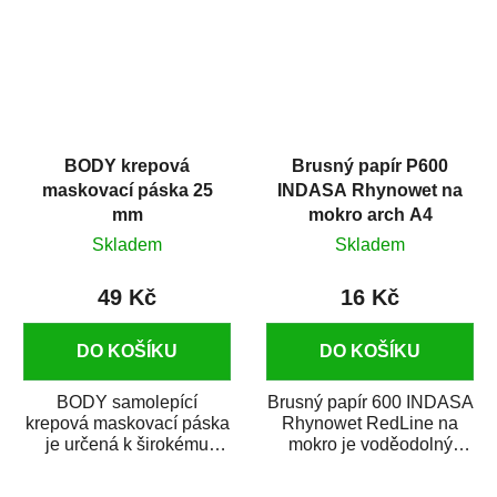
BODY krepová
Brusný papír P600
maskovací páska 25
INDASA Rhynowet na
mm
mokro arch A4
Skladem
Skladem
49 Kč
16 Kč
DO KOŠÍKU
DO KOŠÍKU
BODY samolepící
Brusný papír 600 INDASA
krepová maskovací páska
Rhynowet RedLine na
je určená k širokému
mokro je voděodolný
použití
brusný papír určený
v autoopravárenství
především pro...