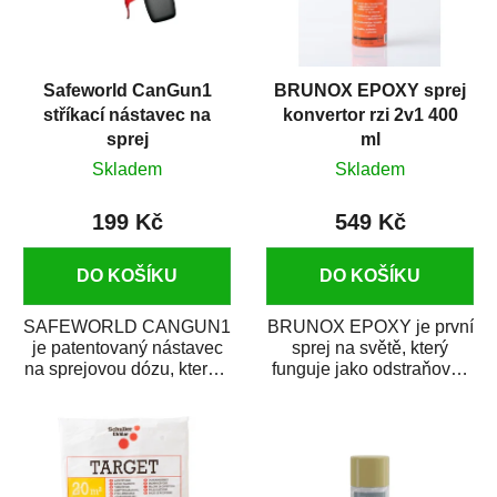
Safeworld CanGun1
BRUNOX EPOXY sprej
stříkací nástavec na
konvertor rzi 2v1 400
sprej
ml
Skladem
Skladem
199 Kč
549 Kč
DO KOŠÍKU
DO KOŠÍKU
SAFEWORLD CANGUN1
BRUNOX EPOXY je první
je patentovaný nástavec
sprej na světě, který
na sprejovou dózu, který ji
funguje jako odstraňovač
promění na profesionální
rzi s epoxidovou
stříkací...
pryskyřicí. Byl...