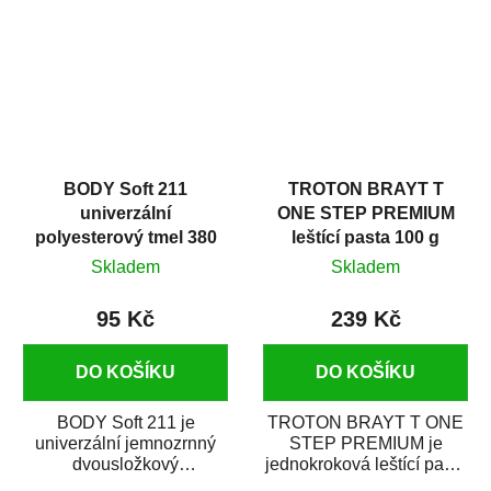
i v domácí dílně....
BODY Soft 211
TROTON BRAYT T
univerzální
ONE STEP PREMIUM
polyesterový tmel 380
leštící pasta 100 g
g
Skladem
Skladem
95 Kč
239 Kč
DO KOŠÍKU
DO KOŠÍKU
BODY Soft 211 je
TROTON BRAYT T ONE
univerzální jemnozrnný
STEP PREMIUM je
dvousložkový
jednokroková leštící pasta
polyesterový tmel s
nové generace s