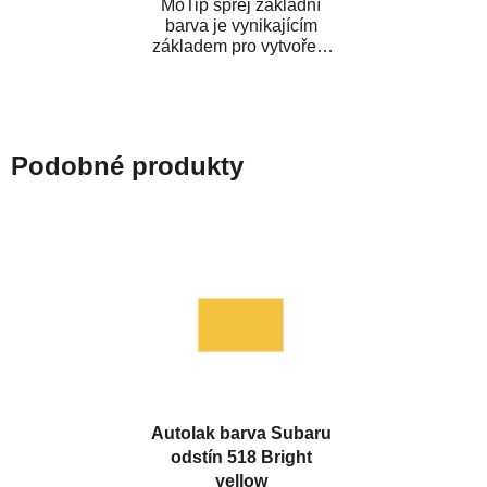
MoTip sprej základní
barva je vynikajícím
základem pro vytvoření
neutrálního podkladu pod
vrchní lak. Je...
Podobné produkty
Autolak barva Subaru
odstín 518 Bright
yellow