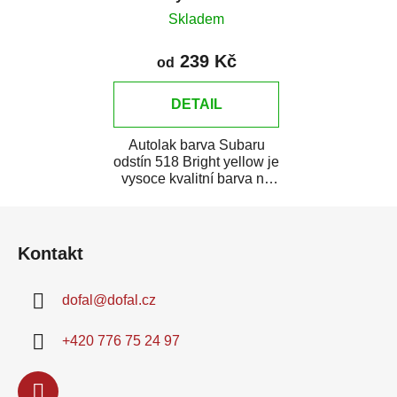
Skladem
239 Kč
od
DETAIL
Autolak barva Subaru
odstín 518 Bright yellow je
vysoce kvalitní barva na
auto na bodové opravy,
Z
opravy...
á
Kontakt
p
a
dofal
@
dofal.cz
t
í
+420 776 75 24 97