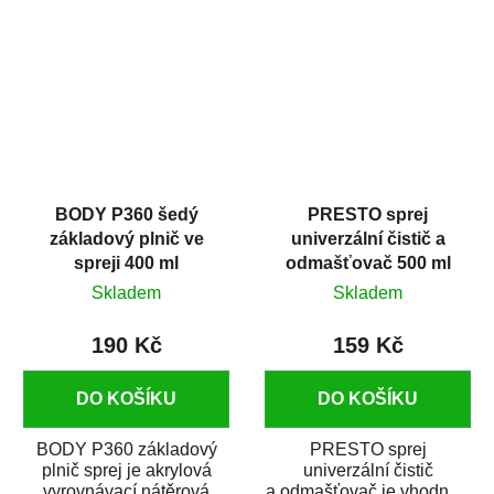
dobrými plnícími
obsahem vysoce
schopnostmi. Je...
kvalitního...
BODY P360 šedý
PRESTO sprej
základový plnič ve
univerzální čistič a
spreji 400 ml
odmašťovač 500 ml
Skladem
Skladem
190 Kč
159 Kč
DO KOŠÍKU
DO KOŠÍKU
BODY P360 základový
PRESTO sprej
plnič sprej je akrylová
univerzální čistič
vyrovnávací nátěrová
a odmašťovač je vhodný k