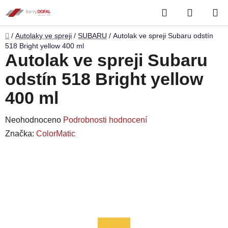
Přejít
Hledat
NÁKUP
na
obsah
KOŠÍK
Domů
/
Autolaky ve spreji
/
SUBARU
/
Autolak ve spreji Subaru odstín
518 Bright yellow 400 ml
Autolak ve spreji Subaru
odstín 518 Bright yellow
400 ml
Průměrné
Neohodnoceno
Podrobnosti hodnocení
hodnocení
Značka:
ColorMatic
produktu
je
0,0
z
5
hvězdiček.