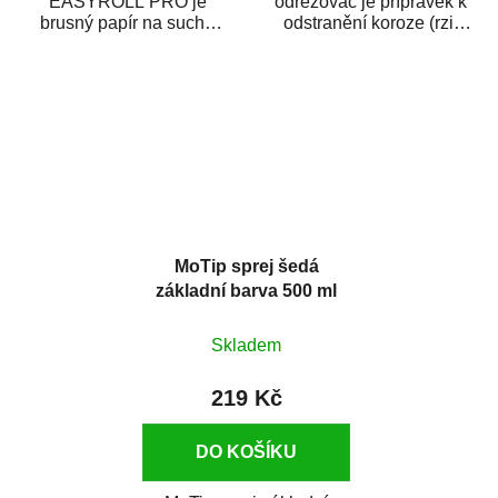
EASYROLL PRO je
odrezovač je přípravek k
brusný papír na suché
odstranění koroze (rzi)
broušení dodávaný ve
z kovových předmětů.
formě praktické rolky. Je...
Odrezovač po...
MoTip sprej šedá
základní barva 500 ml
Skladem
219 Kč
DO KOŠÍKU