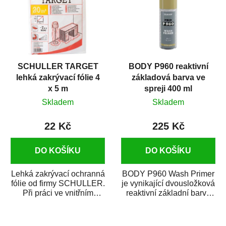
SCHULLER TARGET
BODY P960 reaktivní
lehká zakrývací fólie 4
základová barva ve
x 5 m
spreji 400 ml
Skladem
Skladem
22 Kč
225 Kč
DO KOŠÍKU
DO KOŠÍKU
Lehká zakrývací ochranná
BODY P960 Wash Primer
fólie od firmy SCHULLER.
je vynikající dvousložková
Při práci ve vnitřním
reaktivní základní barva
prostředí chrání před
ve spreji. Je vhodná
zastříkáním...
jako...