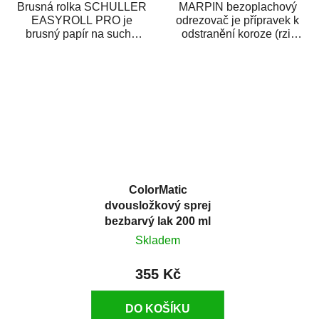
Brusná rolka SCHULLER
MARPIN bezoplachový
EASYROLL PRO je
odrezovač je přípravek k
brusný papír na suché
odstranění koroze (rzi)
broušení dodávaný ve
z kovových předmětů.
formě praktické rolky. Je...
Odrezovač po...
ColorMatic
dvousložkový sprej
bezbarvý lak 200 ml
Skladem
355 Kč
DO KOŠÍKU