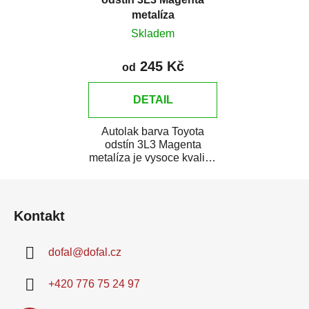
metalíza
Skladem
245 Kč
od
DETAIL
Autolak barva Toyota
odstín 3L3 Magenta
metalíza je vysoce kvalitní
barva na auto na bodové
Z
opravy, opravy...
á
Kontakt
p
a
dofal
@
dofal.cz
t
í
+420 776 75 24 97