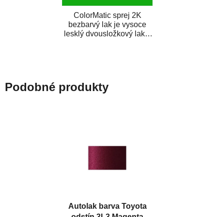
ColorMatic sprej 2K
bezbarvý lak je vysoce
lesklý dvousložkový lak s
tužidlem v spreji. Je
extrémně odolný...
Podobné produkty
Autolak barva Toyota
odstín 3L3 Magenta