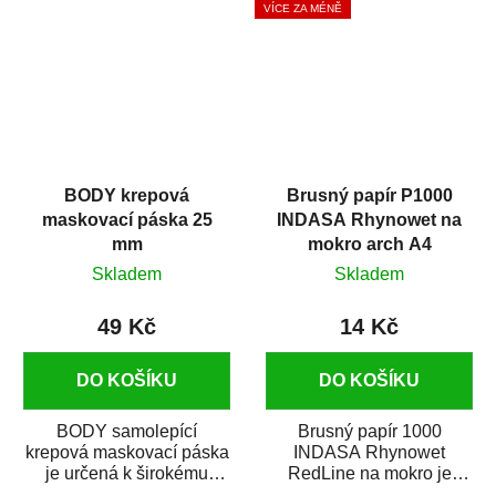
VÍCE ZA MÉNĚ
BODY krepová
Brusný papír P1000
maskovací páska 25
INDASA Rhynowet na
mm
mokro arch A4
Skladem
Skladem
49 Kč
14 Kč
DO KOŠÍKU
DO KOŠÍKU
BODY samolepící
Brusný papír 1000
krepová maskovací páska
INDASA Rhynowet
je určená k širokému
RedLine na mokro je
použití
voděodolný brusný papír