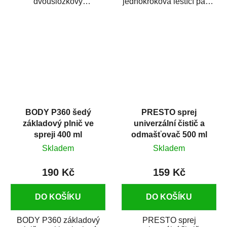
dvousložkový
jednokroková leštící pasta
polyesterový tmel s
nové generace s
dobrými plnícími
obsahem vysoce
schopnostmi. Je...
kvalitního...
BODY P360 šedý
PRESTO sprej
základový plnič ve
univerzální čistič a
spreji 400 ml
odmašťovač 500 ml
Skladem
Skladem
190 Kč
159 Kč
DO KOŠÍKU
DO KOŠÍKU
BODY P360 základový
PRESTO sprej