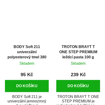
v autoopravárenství
určený především pro...
i v domácí dílně....
BODY Soft 211
TROTON BRAYT T
univerzální
ONE STEP PREMIUM
polyesterový tmel 380
leštící pasta 100 g
g
Skladem
Skladem
95 Kč
239 Kč
DO KOŠÍKU
DO KOŠÍKU
BODY Soft 211 je
TROTON BRAYT T ONE
univerzální jemnozrnný
STEP PREMIUM je