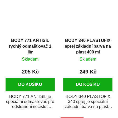
BODY 771 ANTISIL
BODY 340 PLASTOFIX
rychlý odmašťovač 1
sprej základní barva na
litr
plast 400 ml
Skladem
Skladem
205 Kč
249 Kč
DO KOŠÍKU
DO KOŠÍKU
BODY 771 ANTISIL je
BODY 340 PLASTOFIX
speciální odmašťovač pro
340 sprej je speciální
odstranění nečistot,
základní barva na plasty,
silikónu a mastnoty z
která zajistí přilnavost
povrchů před jejich...
vrchních...