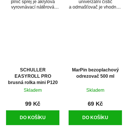
plnič sprej je akrylová
univerzální čistič
vyrovnávací nátěrová
a odmašťovač je vhodný k
hmota určená pro
odmašťování a čištění
vyplnění drobných...
kovových a plastových...
SCHULLER
MarPin bezoplachový
EASYROLL PRO
odrezovač 500 ml
brusná rolka mini P120
Skladem
Skladem
99 Kč
69 Kč
DO KOŠÍKU
DO KOŠÍKU