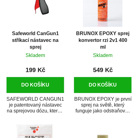
Safeworld CanGun1
BRUNOX EPOXY sprej
stříkací nástavec na
konvertor rzi 2v1 400
sprej
ml
Skladem
Skladem
199 Kč
549 Kč
DO KOŠÍKU
DO KOŠÍKU
SAFEWORLD CANGUN1
BRUNOX EPOXY je první
je patentovaný nástavec
sprej na světě, který
na sprejovou dózu, který ji
funguje jako odstraňovač
promění na profesionální
rzi s epoxidovou
stříkací...
pryskyřicí. Byl...