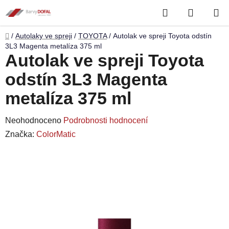
Přejít
Hledat
NÁKUP
na
obsah
KOŠÍK
Domů
/
Autolaky ve spreji
/
TOYOTA
/
Autolak ve spreji Toyota odstín
3L3 Magenta metalíza 375 ml
Autolak ve spreji Toyota
odstín 3L3 Magenta
metalíza 375 ml
Průměrné
Neohodnoceno
Podrobnosti hodnocení
hodnocení
Značka:
ColorMatic
produktu
je
0,0
z
5
hvězdiček.