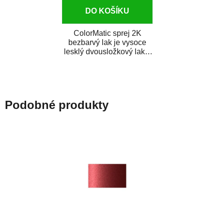
DO KOŠÍKU
ColorMatic sprej 2K
bezbarvý lak je vysoce
lesklý dvousložkový lak s
tužidlem v spreji. Je
extrémně odolný...
Podobné produkty