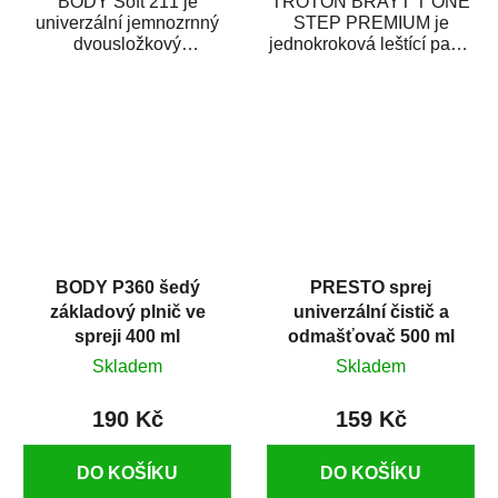
BODY Soft 211 je
TROTON BRAYT T ONE
univerzální jemnozrnný
STEP PREMIUM je
dvousložkový
jednokroková leštící pasta
polyesterový tmel s
nové generace s
dobrými plnícími
obsahem vysoce
schopnostmi. Je...
kvalitního...
BODY P360 šedý
PRESTO sprej
základový plnič ve
univerzální čistič a
spreji 400 ml
odmašťovač 500 ml
Skladem
Skladem
190 Kč
159 Kč
DO KOŠÍKU
DO KOŠÍKU