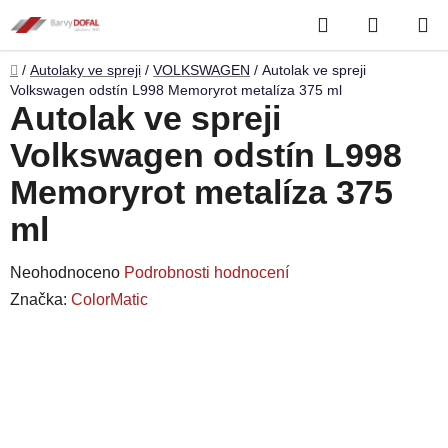
Přejít
Hledat
NÁKUP
na
obsah
KOŠÍK
Domů
/
Autolaky ve spreji
/
VOLKSWAGEN
/
Autolak ve spreji
Volkswagen odstín L998 Memoryrot metalíza 375 ml
Autolak ve spreji
Volkswagen odstín L998
Memoryrot metalíza 375
ml
Průměrné
Neohodnoceno
Podrobnosti hodnocení
hodnocení
Značka:
ColorMatic
produktu
je
0,0
z
5