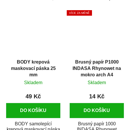
silikónu a mastnoty z
která zajistí přilnavost
povrchů před jejich...
vrchních...
VÍCE ZA MÉNĚ
BODY krepová
Brusný papír P1000
maskovací páska 25
INDASA Rhynowet na
mm
mokro arch A4
Skladem
Skladem
49 Kč
14 Kč
DO KOŠÍKU
DO KOŠÍKU
BODY samolepící
Brusný papír 1000
krepová maskovací páska
INDASA Rhynowet