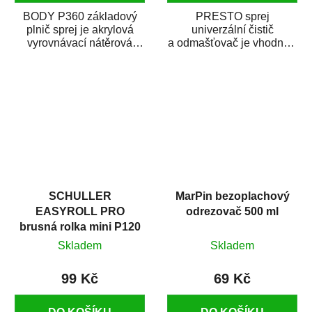
BODY P360 základový
PRESTO sprej
plnič sprej je akrylová
univerzální čistič
vyrovnávací nátěrová
a odmašťovač je vhodný k
hmota určená pro
odmašťování a čištění
vyplnění drobných...
kovových a plastových...
SCHULLER
MarPin bezoplachový
EASYROLL PRO
odrezovač 500 ml
brusná rolka mini P120
Skladem
Skladem
99 Kč
69 Kč