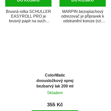
DO KOŠÍKU
DO KOŠÍKU
Brusná rolka SCHULLER
MARPIN bezoplachový
EASYROLL PRO je
odrezovač je přípravek k
brusný papír na suché
odstranění koroze (rzi)
broušení dodávaný ve
z kovových předmětů.
formě praktické rolky. Je...
Odrezovač po...
ColorMatic
dvousložkový sprej
bezbarvý lak 200 ml
Skladem
355 Kč