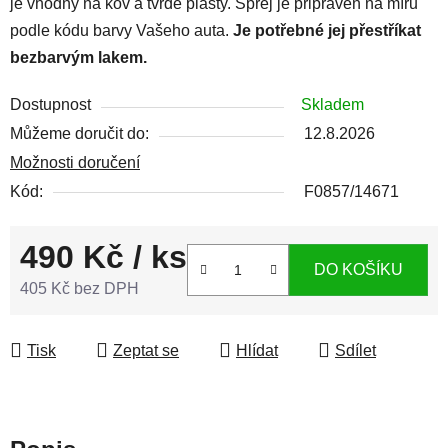
je vhodný na kov a tvrdé plasty. Sprej je připraven na míru
podle kódu barvy Vašeho auta.
Je potřebné jej přestříkat
bezbarvým lakem.
Dostupnost
Skladem
Můžeme doručit do:
12.8.2026
Možnosti doručení
Kód:
F0857/14671
490 Kč
/ ks
DO KOŠÍKU
405 Kč bez DPH
Měrná cena:
Tisk
Zeptat se
Hlídat
Sdílet