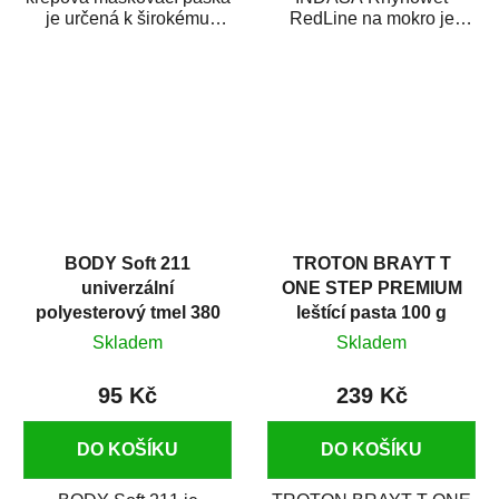
je určená k širokému
RedLine na mokro je
použití
voděodolný brusný papír
v autoopravárenství
určený především pro...
i v domácí dílně....
BODY Soft 211
TROTON BRAYT T
univerzální
ONE STEP PREMIUM
polyesterový tmel 380
leštící pasta 100 g
g
Skladem
Skladem
95 Kč
239 Kč
DO KOŠÍKU
DO KOŠÍKU