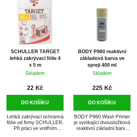
SCHULLER TARGET
BODY P960 reaktivní
lehká zakrývací fólie 4
základová barva ve
x 5 m
spreji 400 ml
Skladem
Skladem
22 Kč
225 Kč
DO KOŠÍKU
DO KOŠÍKU
Lehká zakrývací ochranná
BODY P960 Wash Primer
fólie od firmy SCHULLER.
je vynikající dvousložková
Při práci ve vnitřním
reaktivní základní barva
prostředí chrání před
ve spreji. Je vhodná