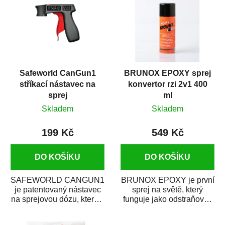
Safeworld CanGun1
BRUNOX EPOXY sprej
stříkací nástavec na
konvertor rzi 2v1 400
sprej
ml
Skladem
Skladem
199 Kč
549 Kč
DO KOŠÍKU
DO KOŠÍKU
SAFEWORLD CANGUN1
BRUNOX EPOXY je první
je patentovaný nástavec
sprej na světě, který
na sprejovou dózu, který ji
funguje jako odstraňovač
promění na profesionální
rzi s epoxidovou
stříkací...
pryskyřicí. Byl...