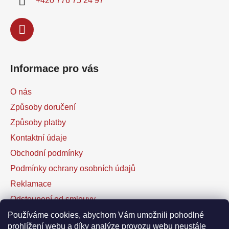
+420 776 75 24 97
Informace pro vás
O nás
Způsoby doručení
Způsoby platby
Kontaktní údaje
Obchodní podmínky
Podmínky ochrany osobních údajů
Reklamace
Odstoupení od smlouvy
Kontaktní formulář
Používáme cookies, abychom Vám umožnili pohodlné
prohlížení webu a díky analýze provozu webu neustále