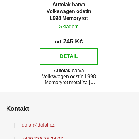
Autolak barva
Volkswagen odstín
L998 Memoryrot
metalíza
Skladem
245 Kč
od
DETAIL
Autolak barva
Volkswagen odstín L998
Memoryrot metalíza je
vysoce kvalitní barva na
Z
auto na bodové opravy,...
á
Kontakt
p
a
dofal
@
dofal.cz
t
í