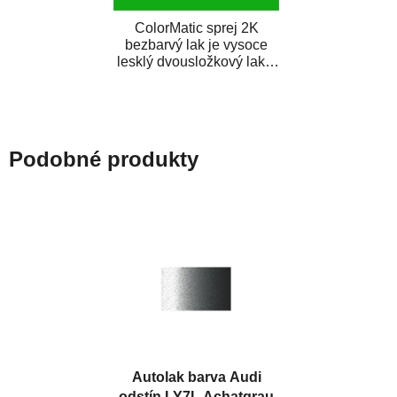
ColorMatic sprej 2K
bezbarvý lak je vysoce
lesklý dvousložkový lak s
tužidlem v spreji. Je
extrémně odolný...
Podobné produkty
Autolak barva Audi
odstín LY7L Achatgrau