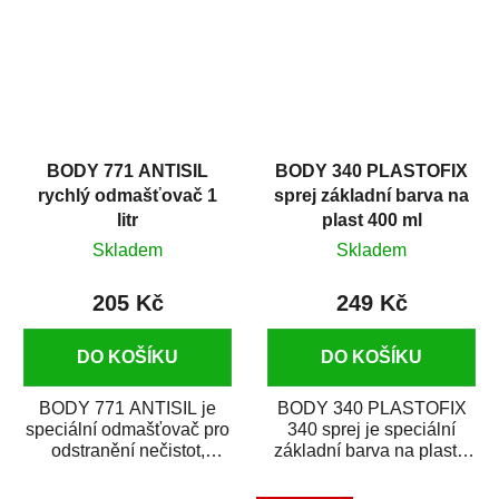
BODY 771 ANTISIL
BODY 340 PLASTOFIX
rychlý odmašťovač 1
sprej základní barva na
litr
plast 400 ml
Skladem
Skladem
205 Kč
249 Kč
DO KOŠÍKU
DO KOŠÍKU
BODY 771 ANTISIL je
BODY 340 PLASTOFIX
speciální odmašťovač pro
340 sprej je speciální
odstranění nečistot,
základní barva na plasty,
silikónu a mastnoty z
která zajistí přilnavost
povrchů před jejich...
vrchních...