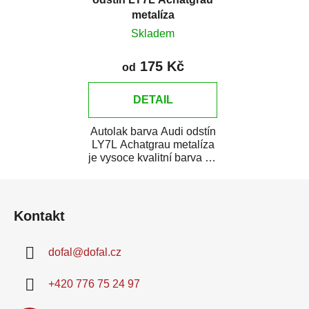
metalíza
Skladem
175 Kč
od
DETAIL
Autolak barva Audi odstín
LY7L Achatgrau metalíza
je vysoce kvalitní barva na
auto na bodové opravy,
Z
opravy...
á
Kontakt
p
a
dofal
@
dofal.cz
t
í
+420 776 75 24 97