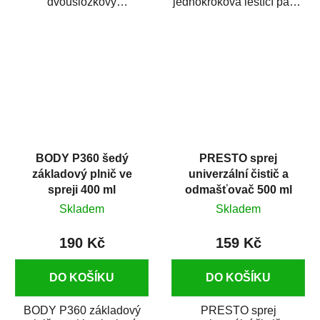
dvousložkový
jednokroková leštící pasta
polyesterový tmel s
nové generace s
dobrými plnícími
obsahem vysoce
schopnostmi. Je...
kvalitního...
BODY P360 šedý
PRESTO sprej
základový plnič ve
univerzální čistič a
spreji 400 ml
odmašťovač 500 ml
Skladem
Skladem
190 Kč
159 Kč
DO KOŠÍKU
DO KOŠÍKU
BODY P360 základový
PRESTO sprej