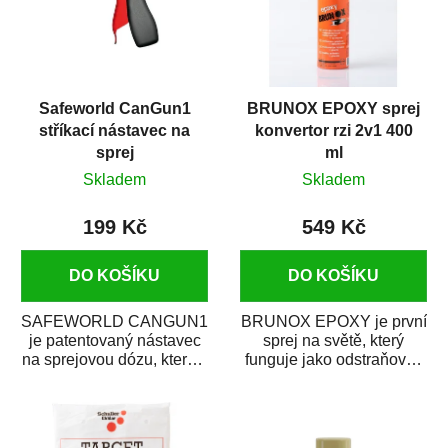
Safeworld CanGun1
BRUNOX EPOXY sprej
stříkací nástavec na
konvertor rzi 2v1 400
sprej
ml
Skladem
Skladem
199 Kč
549 Kč
DO KOŠÍKU
DO KOŠÍKU
SAFEWORLD CANGUN1
BRUNOX EPOXY je první
je patentovaný nástavec
sprej na světě, který
na sprejovou dózu, který ji
funguje jako odstraňovač
promění na profesionální
rzi s epoxidovou
stříkací...
pryskyřicí. Byl...