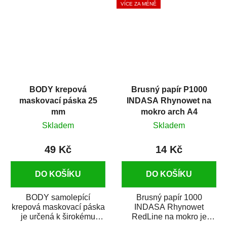
VÍCE ZA MÉNĚ
BODY krepová
Brusný papír P1000
maskovací páska 25
INDASA Rhynowet na
mm
mokro arch A4
Skladem
Skladem
49 Kč
14 Kč
DO KOŠÍKU
DO KOŠÍKU
BODY samolepící
Brusný papír 1000
krepová maskovací páska
INDASA Rhynowet
je určená k širokému
RedLine na mokro je
použití
voděodolný brusný papír