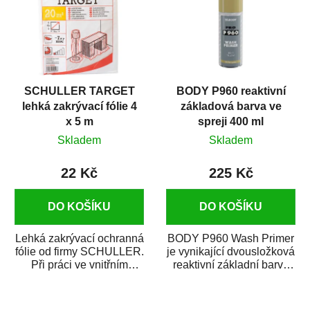
SCHULLER TARGET
BODY P960 reaktivní
lehká zakrývací fólie 4
základová barva ve
x 5 m
spreji 400 ml
Skladem
Skladem
22 Kč
225 Kč
DO KOŠÍKU
DO KOŠÍKU
Lehká zakrývací ochranná
BODY P960 Wash Primer
fólie od firmy SCHULLER.
je vynikající dvousložková
Při práci ve vnitřním
reaktivní základní barva
prostředí chrání před
ve spreji. Je vhodná
zastříkáním...
jako...