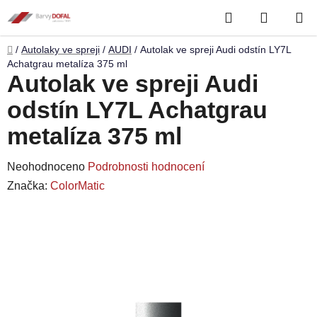
Přejít
Hledat
NÁKUP
na
obsah
KOŠÍK
Domů
/
Autolaky ve spreji
/
AUDI
/
Autolak ve spreji Audi odstín LY7L
Achatgrau metalíza 375 ml
Autolak ve spreji Audi
odstín LY7L Achatgrau
metalíza 375 ml
Průměrné
Neohodnoceno
Podrobnosti hodnocení
hodnocení
Značka:
ColorMatic
produktu
je
0,0
z
5
hvězdiček.