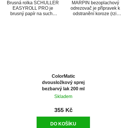
Brusná rolka SCHULLER
MARPIN bezoplachový
EASYROLL PRO je
odrezovač je přípravek k
brusný papír na suché
odstranění koroze (rzi)
broušení dodávaný ve
z kovových předmětů.
formě praktické rolky. Je...
Odrezovač po...
ColorMatic
dvousložkový sprej
bezbarvý lak 200 ml
Skladem
355 Kč
DO KOŠÍKU