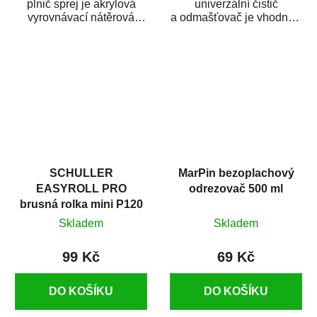
plnič sprej je akrylová
univerzální čistič
vyrovnávací nátěrová
a odmašťovač je vhodný k
hmota určená pro
odmašťování a čištění
vyplnění drobných...
kovových a plastových...
SCHULLER
MarPin bezoplachový
EASYROLL PRO
odrezovač 500 ml
brusná rolka mini P120
Skladem
Skladem
99 Kč
69 Kč
DO KOŠÍKU
DO KOŠÍKU