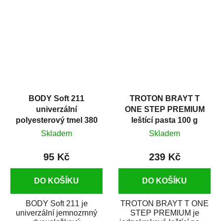
v autoopravárenství
určený především pro...
i v domácí dílně....
BODY Soft 211
TROTON BRAYT T
univerzální
ONE STEP PREMIUM
polyesterový tmel 380
leštící pasta 100 g
g
Skladem
Skladem
95 Kč
239 Kč
DO KOŠÍKU
DO KOŠÍKU
BODY Soft 211 je
TROTON BRAYT T ONE
univerzální jemnozrnný
STEP PREMIUM je