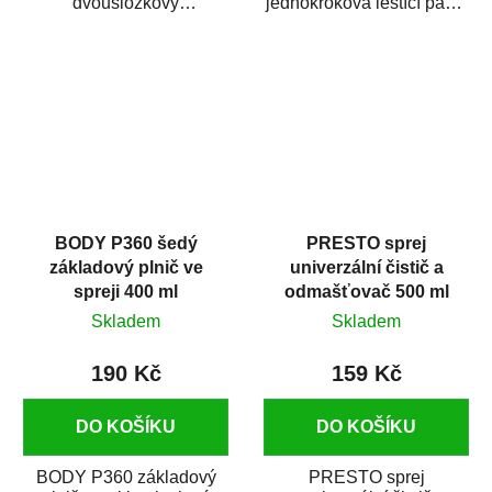
dvousložkový
jednokroková leštící pasta
polyesterový tmel s
nové generace s
dobrými plnícími
obsahem vysoce
schopnostmi. Je...
kvalitního...
BODY P360 šedý
PRESTO sprej
základový plnič ve
univerzální čistič a
spreji 400 ml
odmašťovač 500 ml
Skladem
Skladem
190 Kč
159 Kč
DO KOŠÍKU
DO KOŠÍKU
BODY P360 základový
PRESTO sprej