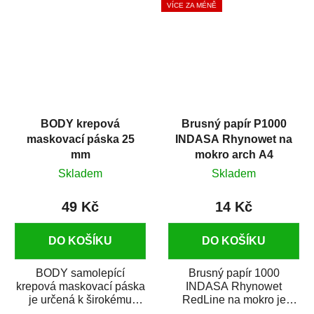
VÍCE ZA MÉNĚ
BODY krepová
Brusný papír P1000
maskovací páska 25
INDASA Rhynowet na
mm
mokro arch A4
Skladem
Skladem
49 Kč
14 Kč
DO KOŠÍKU
DO KOŠÍKU
BODY samolepící
Brusný papír 1000
krepová maskovací páska
INDASA Rhynowet
je určená k širokému
RedLine na mokro je
použití
voděodolný brusný papír