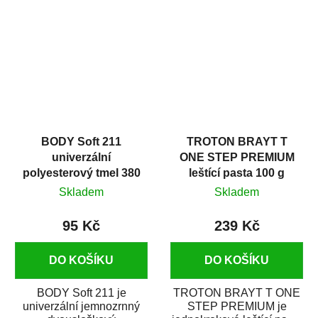
v autoopravárenství
určený především pro...
i v domácí dílně....
BODY Soft 211
TROTON BRAYT T
univerzální
ONE STEP PREMIUM
polyesterový tmel 380
leštící pasta 100 g
g
Skladem
Skladem
95 Kč
239 Kč
DO KOŠÍKU
DO KOŠÍKU
BODY Soft 211 je
TROTON BRAYT T ONE
univerzální jemnozrnný
STEP PREMIUM je