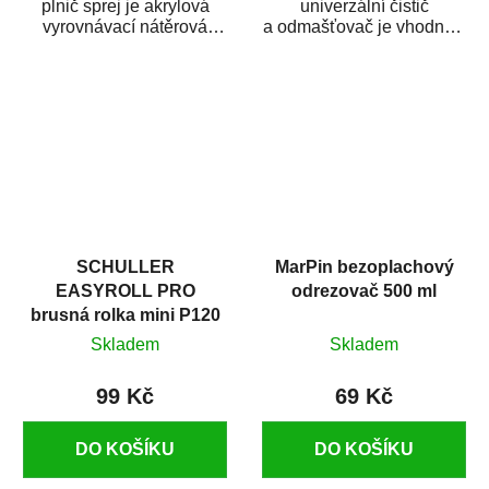
plnič sprej je akrylová
univerzální čistič
vyrovnávací nátěrová
a odmašťovač je vhodný k
hmota určená pro
odmašťování a čištění
vyplnění drobných...
kovových a plastových...
SCHULLER
MarPin bezoplachový
EASYROLL PRO
odrezovač 500 ml
brusná rolka mini P120
Skladem
Skladem
99 Kč
69 Kč
DO KOŠÍKU
DO KOŠÍKU