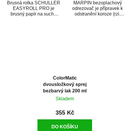
Brusná rolka SCHULLER
MARPIN bezoplachový
EASYROLL PRO je
odrezovač je přípravek k
brusný papír na suché
odstranění koroze (rzi)
broušení dodávaný ve
z kovových předmětů.
formě praktické rolky. Je...
Odrezovač po...
ColorMatic
dvousložkový sprej
bezbarvý lak 200 ml
Skladem
355 Kč
DO KOŠÍKU