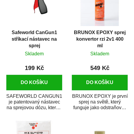
Safeworld CanGun1
BRUNOX EPOXY sprej
stříkací nástavec na
konvertor rzi 2v1 400
sprej
ml
Skladem
Skladem
199 Kč
549 Kč
DO KOŠÍKU
DO KOŠÍKU
SAFEWORLD CANGUN1
BRUNOX EPOXY je první
je patentovaný nástavec
sprej na světě, který
na sprejovou dózu, který ji
funguje jako odstraňovač
promění na profesionální
rzi s epoxidovou
stříkací...
pryskyřicí. Byl...