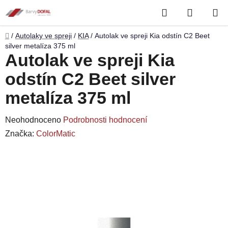
Přejít
Hledat
NÁKUP
na
obsah
KOŠÍK
Domů
/
Autolaky ve spreji
/
KIA
/
Autolak ve spreji Kia odstín C2 Beet
silver metalíza 375 ml
Autolak ve spreji Kia
odstín C2 Beet silver
metalíza 375 ml
Průměrné
Neohodnoceno
Podrobnosti hodnocení
hodnocení
Značka:
ColorMatic
produktu
je
0,0
z
5
hvězdiček.