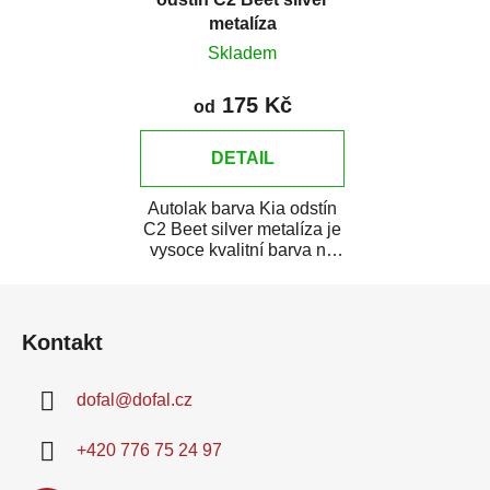
metalíza
Skladem
175 Kč
od
DETAIL
Autolak barva Kia odstín
C2 Beet silver metalíza je
vysoce kvalitní barva na
auto na bodové opravy,
Z
opravy...
á
Kontakt
p
a
dofal
@
dofal.cz
t
í
+420 776 75 24 97