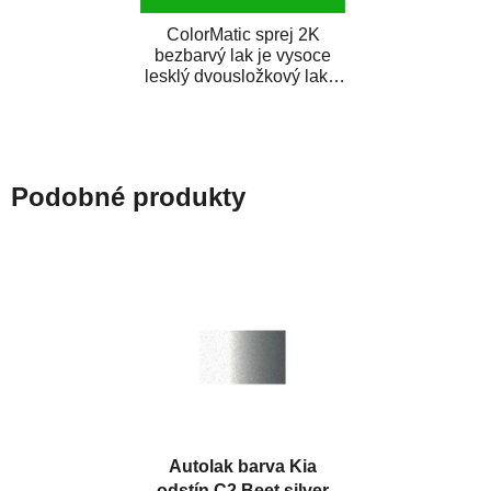
ColorMatic sprej 2K
bezbarvý lak je vysoce
lesklý dvousložkový lak s
tužidlem v spreji. Je
extrémně odolný...
Podobné produkty
Autolak barva Kia
odstín C2 Beet silver