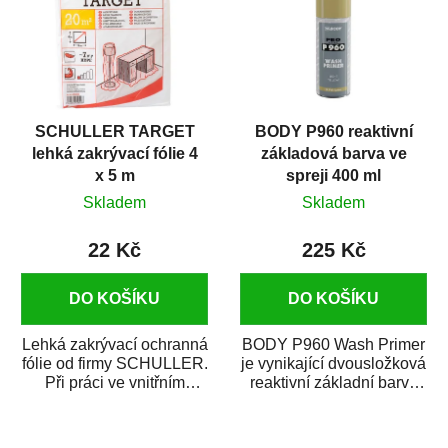
SCHULLER TARGET
BODY P960 reaktivní
lehká zakrývací fólie 4
základová barva ve
x 5 m
spreji 400 ml
Skladem
Skladem
22 Kč
225 Kč
DO KOŠÍKU
DO KOŠÍKU
Lehká zakrývací ochranná
BODY P960 Wash Primer
fólie od firmy SCHULLER.
je vynikající dvousložková
Při práci ve vnitřním
reaktivní základní barva
prostředí chrání před
ve spreji. Je vhodná
zastříkáním...
jako...