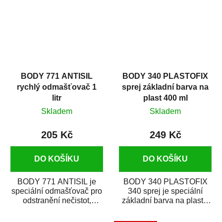
BODY 771 ANTISIL
BODY 340 PLASTOFIX
rychlý odmašťovač 1
sprej základní barva na
litr
plast 400 ml
Skladem
Skladem
205 Kč
249 Kč
DO KOŠÍKU
DO KOŠÍKU
BODY 771 ANTISIL je
BODY 340 PLASTOFIX
speciální odmašťovač pro
340 sprej je speciální
odstranění nečistot,
základní barva na plasty,
silikónu a mastnoty z
která zajistí přilnavost
povrchů před jejich...
vrchních...