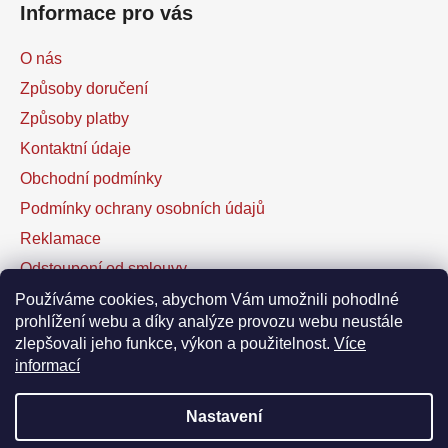
Informace pro vás
O nás
Způsoby doručení
Způsoby platby
Kontaktní údaje
Obchodní podmínky
Podmínky ochrany osobních údajů
Reklamace
Odstoupení od smlouvy
Kontaktní formulář
Používáme cookies, abychom Vám umožnili pohodlné
prohlížení webu a díky analýze provozu webu neustále
zlepšovali jeho funkce, výkon a použitelnost.
Více
Facebook
informací
Nastavení