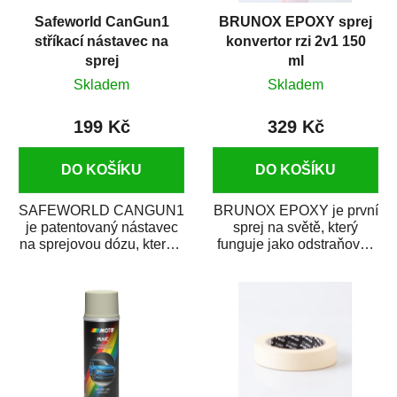
Safeworld CanGun1
BRUNOX EPOXY sprej
stříkací nástavec na
konvertor rzi 2v1 150
sprej
ml
Skladem
Skladem
199 Kč
329 Kč
DO KOŠÍKU
DO KOŠÍKU
SAFEWORLD CANGUN1
BRUNOX EPOXY je první
je patentovaný nástavec
sprej na světě, který
na sprejovou dózu, který ji
funguje jako odstraňovač
promění na profesionální
rzi s epoxidovou
stříkací...
pryskyřicí. Byl...