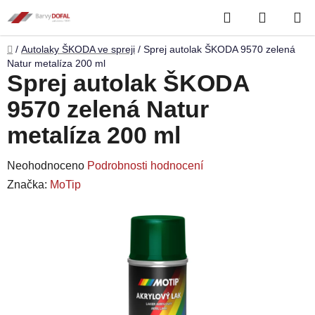
Přejít
Hledat
NÁKUP
na
obsah
KOŠÍK
Domů
/
Autolaky ŠKODA ve spreji
/
Sprej autolak ŠKODA 9570 zelená
Natur metalíza 200 ml
Sprej autolak ŠKODA
9570 zelená Natur
metalíza 200 ml
Průměrné
Neohodnoceno
Podrobnosti hodnocení
hodnocení
Značka:
MoTip
produktu
je
0,0
z
5
hvězdiček.