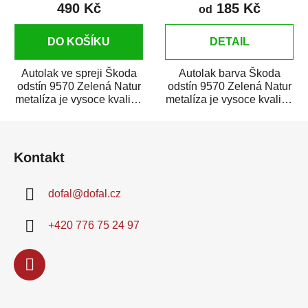
490 Kč
185 Kč
od
DO KOŠÍKU
DETAIL
Autolak ve spreji Škoda
Autolak barva Škoda
odstín 9570 Zelená Natur
odstín 9570 Zelená Natur
metalíza je vysoce kvalitní
metalíza je vysoce kvalitní
barva na auto ve spreji
barva na auto na bodové
Z
na...
opravy,...
á
Kontakt
p
a
dofal
@
dofal.cz
t
í
+420 776 75 24 97