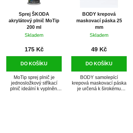
Sprej ŠKODA
BODY krepová
akrylátový plnič MoTip
maskovací páska 25
200 ml
mm
Skladem
Skladem
175 Kč
49 Kč
DO KOŠÍKU
DO KOŠÍKU
MoTip sprej plnič je
BODY samolepící
jednosložkový stříkací
krepová maskovací páska
plnič ideální k vyplnění
je určená k širokému
malých pórů, proláklin a
použití
škrábanců na...
v autoopravárenství
i v domácí dílně....