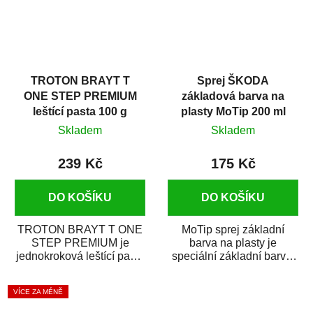
TROTON BRAYT T
Sprej ŠKODA
ONE STEP PREMIUM
základová barva na
leštící pasta 100 g
plasty MoTip 200 ml
Skladem
Skladem
239 Kč
175 Kč
DO KOŠÍKU
DO KOŠÍKU
TROTON BRAYT T ONE
MoTip sprej základní
STEP PREMIUM je
barva na plasty je
jednokroková leštící pasta
speciální základní barva,
nové generace s
která je určena k zajištění
obsahem vysoce
přilnavosti...
VÍCE ZA MÉNĚ
kvalitního...