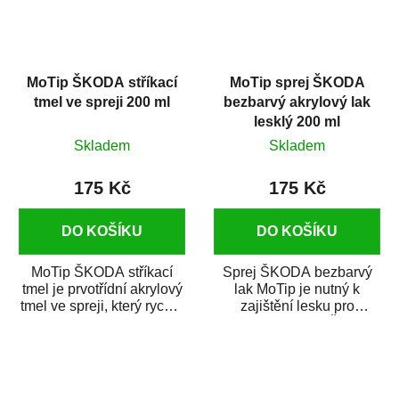
MoTip ŠKODA stříkací
MoTip sprej ŠKODA
tmel ve spreji 200 ml
bezbarvý akrylový lak
lesklý 200 ml
Skladem
Skladem
175 Kč
175 Kč
DO KOŠÍKU
DO KOŠÍKU
MoTip ŠKODA stříkací
Sprej ŠKODA bezbarvý
tmel je prvotřídní akrylový
lak MoTip je nutný k
tmel ve spreji, který rychle
zajištění lesku pro
a spolehlivě vyrovná
metalické odstíny ŠKODA
případné...
MoTip a DUPLI-COLOR....