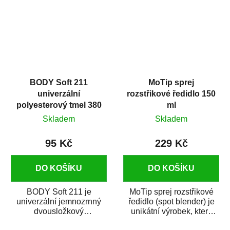
BODY Soft 211
MoTip sprej
univerzální
rozstřikové ředidlo 150
polyesterový tmel 380
ml
g
Skladem
Skladem
95 Kč
229 Kč
DO KOŠÍKU
DO KOŠÍKU
BODY Soft 211 je
MoTip sprej rozstřikové
univerzální jemnozrnný
ředidlo (spot blender) je
dvousložkový
unikátní výrobek, který
polyesterový tmel s
dokáže jednoduše