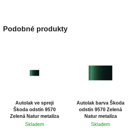
silikónu a mastnoty z
povrchů před jejich...
Podobné produkty
Autolak ve spreji
Autolak barva Škoda
Škoda odstín 9570
odstín 9570 Zelená
Zelená Natur metalíza
Natur metalíza
375 ml
Skladem
Skladem