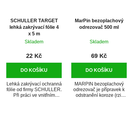
SCHULLER TARGET
MarPin bezoplachový
lehká zakrývací fólie 4
odrezovač 500 ml
x 5 m
Skladem
Skladem
22 Kč
69 Kč
DO KOŠÍKU
DO KOŠÍKU
Lehká zakrývací ochranná
MARPIN bezoplachový
fólie od firmy SCHULLER.
odrezovač je přípravek k
Při práci ve vnitřním
odstranění koroze (rzi)
prostředí chrání před
z kovových předmětů.
zastříkáním...
Odrezovač po...