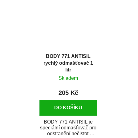
dobrými plnícími
zneviditelnit...
schopnostmi. Je...
BODY 771 ANTISIL
rychlý odmašťovač 1
litr
Skladem
205 Kč
DO KOŠÍKU
BODY 771 ANTISIL je
speciální odmašťovač pro
odstranění nečistot,