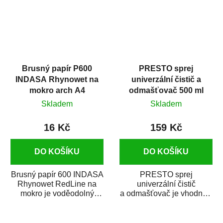
Brusný papír P600
PRESTO sprej
INDASA Rhynowet na
univerzální čistič a
mokro arch A4
odmašťovač 500 ml
Skladem
Skladem
16 Kč
159 Kč
DO KOŠÍKU
DO KOŠÍKU
Brusný papír 600 INDASA
PRESTO sprej
Rhynowet RedLine na
univerzální čistič
mokro je voděodolný
a odmašťovač je vhodný k
brusný papír určený
odmašťování a čištění
především pro...
kovových a plastových...