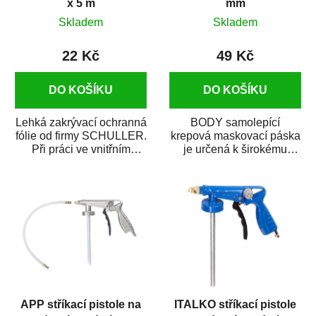
x 5 m
mm
Skladem
Skladem
22 Kč
49 Kč
DO KOŠÍKU
DO KOŠÍKU
Lehká zakrývací ochranná
BODY samolepící
fólie od firmy SCHULLER.
krepová maskovací páska
Při práci ve vnitřním
je určená k širokému
prostředí chrání před
použití
zastříkáním...
v autoopravárenství
i v domácí dílně....
APP stříkací pistole na
ITALKO stříkací pistole