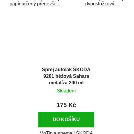
papír určený především
dvousložkový
pro náročné broušení
polyesterový tmel
dřeva a kovu. Je...
s dobrými plnícími
schopnostmi. Je...
Sprej autolak ŠKODA
9201 béžová Sahara
metalíza 200 ml
Skladem
175 Kč
DO KOŠÍKU
MoTip autoemail ŠKODA