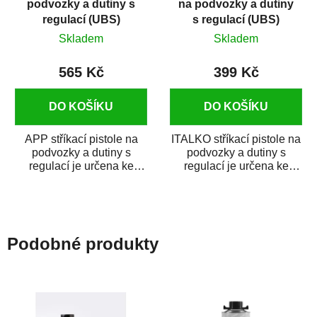
podvozky a dutiny s
na podvozky a dutiny
regulací (UBS)
s regulací (UBS)
Skladem
Skladem
565 Kč
399 Kč
DO KOŠÍKU
DO KOŠÍKU
APP stříkací pistole na
ITALKO stříkací pistole na
podvozky a dutiny s
podvozky a dutiny s
regulací je určena ke
regulací je určena ke
stříkání ochranných
stříkání ochranných
antikorozních...
antikorozních...
Podobné produkty