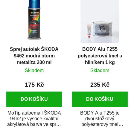
(obdobné jako
RAPTOR)....
Sprej autolak ŠKODA
BODY Alu F255
9462 modrá storm
polyesterový tmel s
metalíza 200 ml
hliníkem 1 kg
Skladem
Skladem
175 Kč
235 Kč
DO KOŠÍKU
DO KOŠÍKU
MoTip autoemail ŠKODA
BODY Alu F255 je
9462 je vysoce kvalitní
dvousložkový
akrylátová barva ve spreji
polyesterový tmel
určená pro opravu
s hliníkem s vysokou