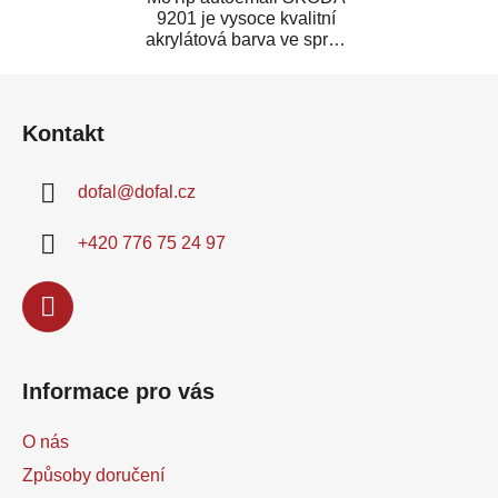
9201 je vysoce kvalitní
akrylátová barva ve spreji
určená pro opravu
Z
poškozených dílů...
á
Kontakt
p
a
dofal
@
dofal.cz
t
í
+420 776 75 24 97
Informace pro vás
O nás
Způsoby doručení