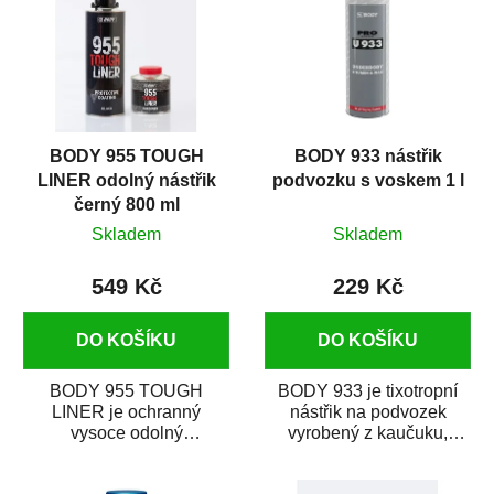
BODY 955 TOUGH
BODY 933 nástřik
LINER odolný nástřik
podvozku s voskem 1 l
černý 800 ml
Skladem
Skladem
549 Kč
229 Kč
DO KOŠÍKU
DO KOŠÍKU
BODY 955 TOUGH
BODY 933 je tixotropní
LINER je ochranný
nástřik na podvozek
vysoce odolný
vyrobený z kaučuku,
dvousložkový
vosku, asfaltu a umělé
polyuretanový nátěr
živice. Je odolný...