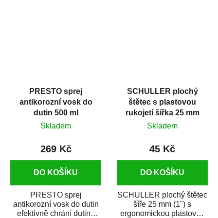
poškozených dílů...
plnící schopností. Je
možné ho nanášet...
PRESTO sprej
SCHULLER plochý
antikorozní vosk do
štětec s plastovou
dutin 500 ml
rukojetí šířka 25 mm
Skladem
Skladem
269 Kč
45 Kč
DO KOŠÍKU
DO KOŠÍKU
PRESTO sprej
SCHULLER plochý štětec
antikorozní vosk do dutin
šíře 25 mm (1") s
efektivně chrání dutiny
ergonomickou plastovou