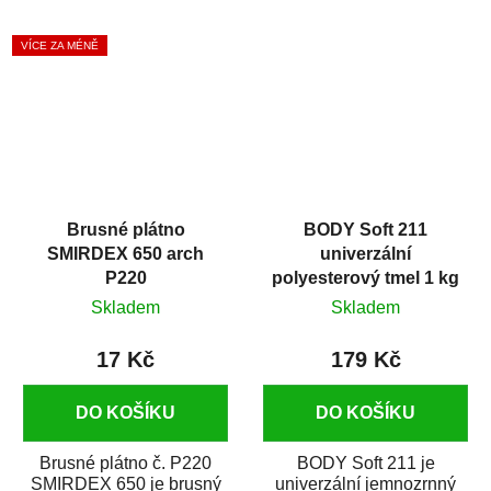
karosérie auta náchylné k
rukojetí je vhodný na
rezavění, jako...
nanášení syntetických...
VÍCE ZA MÉNĚ
Brusné plátno
BODY Soft 211
SMIRDEX 650 arch
univerzální
P220
polyesterový tmel 1 kg
Skladem
Skladem
17 Kč
179 Kč
DO KOŠÍKU
DO KOŠÍKU
Brusné plátno č. P220
BODY Soft 211 je
SMIRDEX 650 je brusný
univerzální jemnozrnný