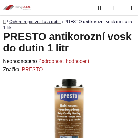
Přejít
Hledat
NÁKUP
na
obsah
KOŠÍK
Domů
/
Ochrana podvozku a dutin
/
PRESTO antikorozní vosk do dutin
1 litr
PRESTO antikorozní vosk
do dutin 1 litr
Průměrné
Neohodnoceno
Podrobnosti hodnocení
hodnocení
Značka:
PRESTO
produktu
je
0,0
z
5
hvězdiček.